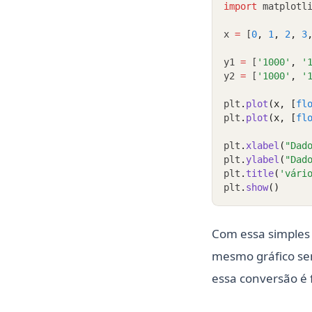
import
 matplotl
x 
=
 [
0
,
1
,
2
,
3
y1 
=
 [
'1000'
,
'
y2 
=
 [
'1000'
,
'
plt
.
plot
(x, [
fl
plt
.
plot
(x, [
fl
plt
.
xlabel
(
"Dad
plt
.
ylabel
(
"Dad
plt
.
title
(
'vári
plt
.
show
()
Com essa simples 
mesmo gráfico sem
essa conversão é 