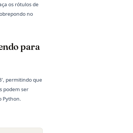
ça os rótulos de
 sobrepondo no
tendo para
e3', permitindo que
as podem ser
 Python.