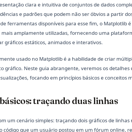
resentação clara e intuitiva de conjuntos de dados compl
dências e padrões que podem não ser óbvios a partir do
 de ferramentas disponíveis para esse fim, o Matplotlib 
n mais amplamente utilizadas, fornecendo uma plataform
r gráficos estáticos, animados e interativos.
nte usado no Matplotlib é a habilidade de criar múltipl
o gráfico. Neste guia abrangente, veremos os detalhes
isualizações, focando em princípios básicos e conceitos 
básicos: traçando duas linhas
m um cenário simples: traçando dois gráficos de linha
á o código que um usuário postou em um fórum online, r