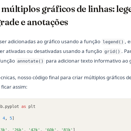
múltiplos gráficos de linhas: leg
grade e anotações
er adicionadas ao gráfico usando a função
, 
legend()
er ativadas ou desativadas usando a função
. Pa
grid()
 função
para adicionar texto informativo ao g
annotate()
cnicas, nosso código final para criar múltiplos gráficos d
 ficar assim:
ib
.
pyplot 
as
 plt
,
4
,
5
]
13k'
,
'26k'
,
'42k'
,
'60k'
,
'81k'
]