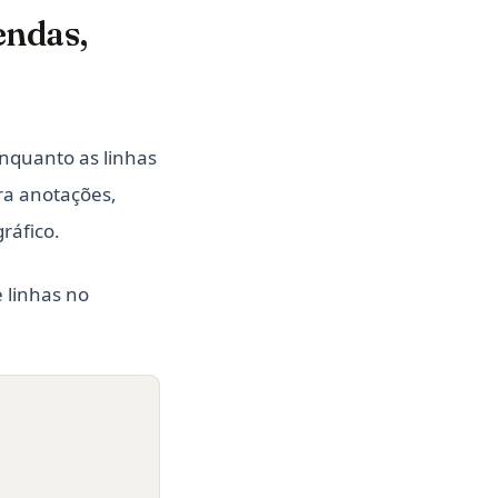
endas,
enquanto as linhas
ra anotações,
ráfico.
e linhas no