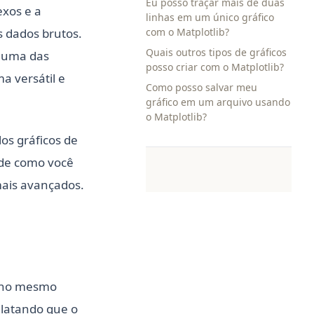
Eu posso traçar mais de duas
exos e a
linhas em um único gráfico
s dados brutos.
com o Matplotlib?
Quais outros tipos de gráficos
é uma das
posso criar com o Matplotlib?
a versátil e
Como posso salvar meu
gráfico em um arquivo usando
o Matplotlib?
os gráficos de
 de como você
mais avançados.
s no mesmo
elatando que o