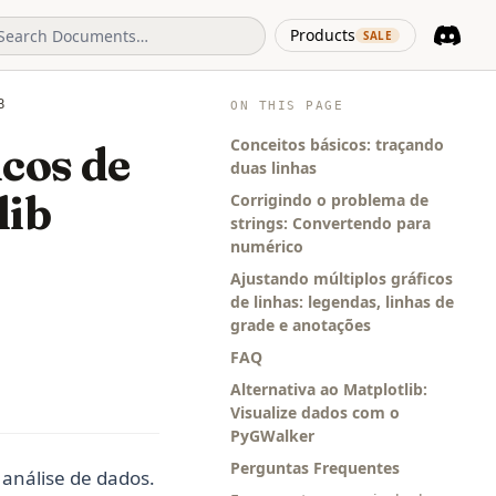
(opens in 
Products
SALE
Discord
(opens i
B
ON THIS PAGE
Conceitos básicos: traçando
cos de
duas linhas
lib
Corrigindo o problema de
strings: Convertendo para
numérico
Ajustando múltiplos gráficos
de linhas: legendas, linhas de
grade e anotações
FAQ
Alternativa ao Matplotlib:
Visualize dados com o
PyGWalker
Perguntas Frequentes
 análise de dados.