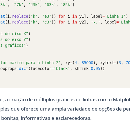
13k'
,
'27k'
,
'43k'
,
'63k'
,
'85k'
]
oat
(i.
replace
(
'k'
, 
'e3'
)) 
for
 i 
in
 y1], label
=
'Linha 1'
)
oat
(i.
replace
(
'k'
, 
'e3'
)) 
for
 i 
in
 y2], 
'-.'
, label
=
'Lin
os do eixo X"
)
os do eixo Y"
)
os gráficos'
)
alor máximo para a Linha 2'
, xy
=
(
4
, 
85000
), xytext
=
(
3
, 
7
rowprops
=
dict
(facecolor
=
'black'
, shrink
=
0.05
))
, a criação de múltiplos gráficos de linhas com o Matplo
mples que oferece uma ampla variedade de opções de pe
s bonitas, informativas e esclarecedoras.