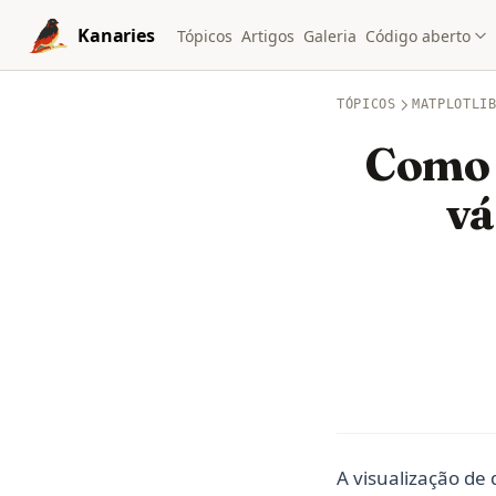
Skip to content
Kanaries
Tópicos
Artigos
Galeria
Código aberto
TÓPICOS
MATPLOTLI
Como 
vá
A visualização de