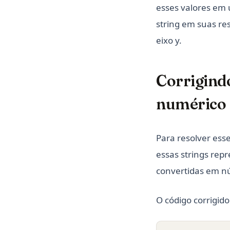
esses valores em 
string em suas re
eixo y.
Corrigind
numérico
Para resolver esse
essas strings rep
convertidas em n
O código corrigido