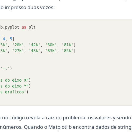
do impresso duas vezes:
ib
.
pyplot 
as
 plt
,
4
,
5
]
13k'
,
'26k'
,
'42k'
,
'60k'
,
'81k'
]
13k'
,
'27k'
,
'43k'
,
'63k'
,
'85k'
]
 
'-.'
)
os do eixo X"
)
os do eixo Y"
)
os gráficos'
)
no código revela a raiz do problema: os valores y sendo
 números. Quando o Matplotlib encontra dados de string,