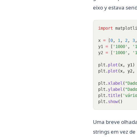
eixo y estava sen
import
 matplotl
x 
=
 [
0
,
1
,
2
,
3
y1 
=
 [
'1000'
,
'
y2 
=
 [
'1000'
,
'
plt
.
plot
(x, y1)
plt
.
plot
(x, y2,
plt
.
xlabel
(
"Dad
plt
.
ylabel
(
"Dad
plt
.
title
(
'vári
plt
.
show
()
Uma breve olhada 
strings em vez de