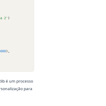
ha 2'
)
0000
),
tlib é um processo
rsonalização para