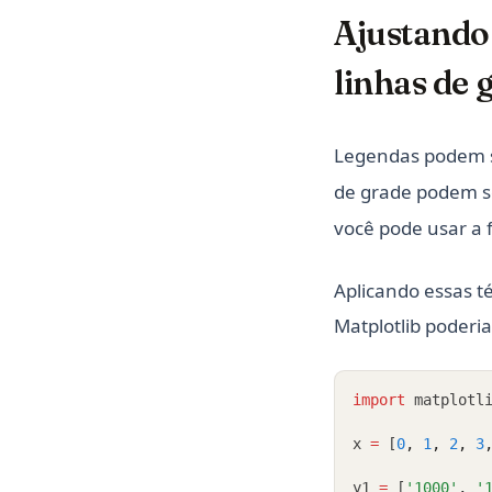
Ajustando 
linhas de 
Legendas podem s
de grade podem s
você pode usar a
Aplicando essas té
Matplotlib poderia
import
 matplotl
x 
=
 [
0
,
1
,
2
,
3
y1 
=
 [
'1000'
,
'