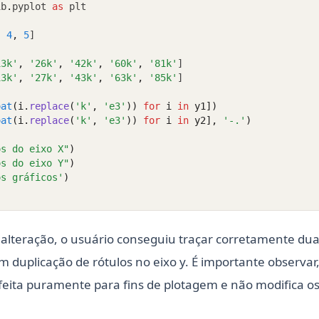
ib
.
pyplot 
as
 plt
,
4
,
5
]
13k'
,
'26k'
,
'42k'
,
'60k'
,
'81k'
]
13k'
,
'27k'
,
'43k'
,
'63k'
,
'85k'
]
oat
(i.
replace
(
'k'
, 
'e3'
)) 
for
 i 
in
 y1])
oat
(i.
replace
(
'k'
, 
'e3'
)) 
for
 i 
in
 y2], 
'-.'
)
os do eixo X"
)
os do eixo Y"
)
os gráficos'
)
alteração, o usuário conseguiu traçar corretamente dua
 duplicação de rótulos no eixo y. É importante observar
feita puramente para fins de plotagem e não modifica os