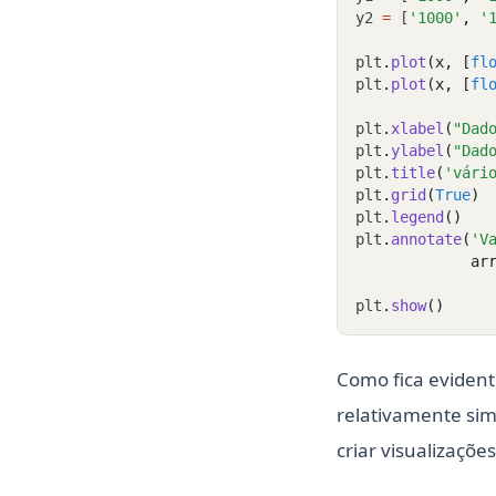
y2 
=
 [
'1000'
,
'
plt
.
plot
(x, [
fl
plt
.
plot
(x, [
fl
plt
.
xlabel
(
"Dad
plt
.
ylabel
(
"Dad
plt
.
title
(
'vári
plt
.
grid
(
True
)
plt
.
legend
()
plt
.
annotate
(
'V
             ar
plt
.
show
()
Como fica evidente
relativamente si
criar visualizaçõe