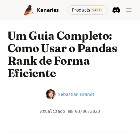
Skip to content
(opens in a new
Kanaries
Products
SALE
Discord
(opens in a n
Um Guia Completo:
Como Usar o Pandas
Rank de Forma
Eficiente
Name
Sebastian Brandt
Atualizado em
03/06/2023