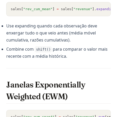
sales
[
"rev_cum_mean"
]
=
 sales
[
"revenue"
].
expanding
Use expanding quando cada observação deve
enxergar tudo o que veio antes (média móvel
cumulativa, razões cumulativas).
Combine com
para comparar o valor mais
shift()
recente com a média histórica.
Janelas Exponentially
Weighted (EWM)
sales
[
"rev_ewm_span4"
]
=
 sales
[
"revenue"
].
ewm
(span