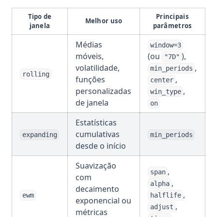
Tipo de
Principais
Melhor uso
janela
parâmetros
Médias
window=3
móveis,
(ou
),
"7D"
volatilidade,
,
min_periods
rolling
funções
,
center
personalizadas
,
win_type
de janela
on
Estatísticas
cumulativas
expanding
min_periods
desde o início
Suavização
,
span
com
,
alpha
decaimento
,
ewm
halflife
exponencial ou
,
adjust
métricas