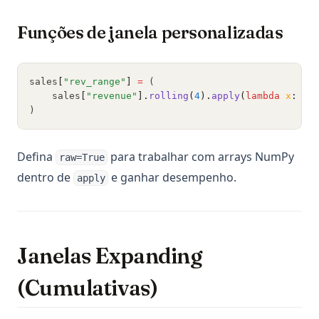
Funções de janela personalizadas
sales
[
"rev_range"
]
=
 (
    sales
[
"revenue"
].
rolling
(
4
).
apply
(
lambda
x
: x.
)
Defina
para trabalhar com arrays NumPy
raw=True
dentro de
e ganhar desempenho.
apply
Janelas Expanding
(Cumulativas)