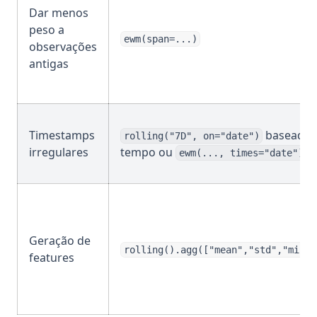
Dar menos
peso a
ewm(span=...)
observações
antigas
Timestamps
baseado
rolling("7D", on="date")
irregulares
tempo ou
ewm(..., times="date")
Geração de
rolling().agg(["mean","std","min",
features