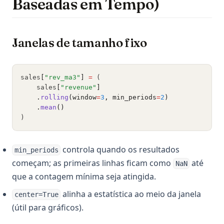
Baseadas em Tempo)
Janelas de tamanho fixo
sales
[
"rev_ma3"
]
=
 (
    sales
[
"revenue"
]
.
rolling
(window
=
3
, min_periods
=
2
)
.
mean
()
)
controla quando os resultados
min_periods
começam; as primeiras linhas ficam como
até
NaN
que a contagem mínima seja atingida.
alinha a estatística ao meio da janela
center=True
(útil para gráficos).