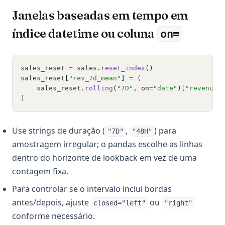
Janelas baseadas em tempo em
índice datetime ou coluna
on=
sales_reset 
=
 sales
.
reset_index
()
sales_reset
[
"rev_7d_mean"
]
=
 (
    sales_reset
.
rolling
(
"7D"
, on
=
"date"
)
[
"revenue"
)
Use strings de duração (
,
) para
"7D"
"48H"
amostragem irregular; o pandas escolhe as linhas
dentro do horizonte de lookback em vez de uma
contagem fixa.
Para controlar se o intervalo inclui bordas
antes/depois, ajuste
ou
closed="left"
"right"
conforme necessário.