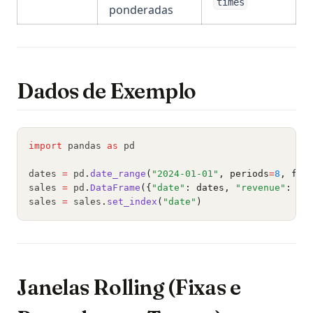
times
ponderadas
Dados de Exemplo
import
 pandas 
as
 pd
dates 
=
 pd
.
date_range
(
"2024-01-01"
, periods
=
8
, fre
sales 
=
 pd
.
DataFrame
({
"date"
: dates, 
"revenue"
: [
1
sales 
=
 sales
.
set_index
(
"date"
)
Janelas Rolling (Fixas e