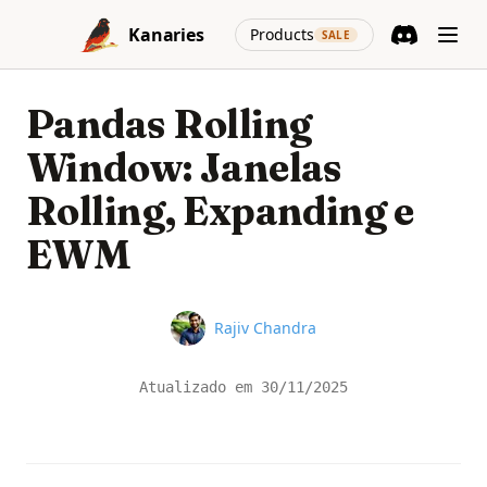
Skip to content
(opens in a new
Kanaries
Products
SALE
Discord
(opens in a n
Pandas Rolling
Window: Janelas
Rolling, Expanding e
EWM
Name
Rajiv Chandra
Atualizado em
30/11/2025