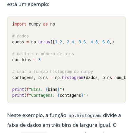
está um exemplo:
import
 numpy 
as
 np
# dados
dados 
=
 np
.
array
([
1.2
, 
2.4
, 
3.6
, 
4.8
, 
6.0
])
# definir o número de bins
num_bins 
=
3
# usar a função histogram do numpy
contagens
,
 bins 
=
 np
.
histogram
(dados, bins
=
num_bin
print
(
f
"Bins: 
{
bins
}
"
)
print
(
f
"Contagens: 
{
contagens
}
"
)
Neste exemplo, a função
divide a
np.histogram
faixa de dados em três bins de largura igual. O