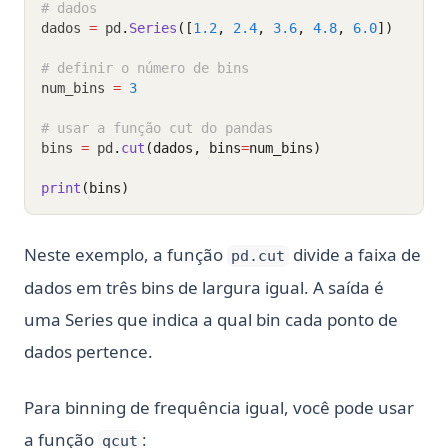
# dados
dados 
=
 pd
.
Series
([
1.2
, 
2.4
, 
3.6
, 
4.8
, 
6.0
])
# definir o número de bins
num_bins 
=
3
# usar a função cut do pandas
bins 
=
 pd
.
cut
(dados, bins
=
num_bins)
print
(bins)
Neste exemplo, a função
divide a faixa de
pd.cut
dados em três bins de largura igual. A saída é
uma Series que indica a qual bin cada ponto de
dados pertence.
Para binning de frequência igual, você pode usar
a função
:
qcut