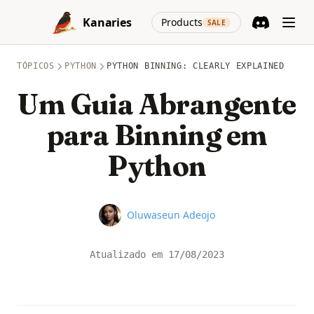
Skip to content
(opens in a new
Kanaries
Products
SALE
Discord
(opens in a n
TÓPICOS
PYTHON
PYTHON BINNING: CLEARLY EXPLAINED
Um Guia Abrangente
para Binning em
Python
Name
Oluwaseun Adeojo
Atualizado em
17/08/2023