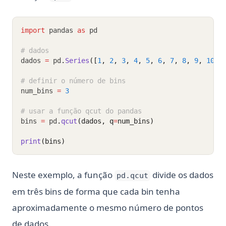
import
 pandas 
as
 pd
# dados
dados 
=
 pd
.
Series
([
1
, 
2
, 
3
, 
4
, 
5
, 
6
, 
7
, 
8
, 
9
, 
10
])
# definir o número de bins
num_bins 
=
3
# usar a função qcut do pandas
bins 
=
 pd
.
qcut
(dados, q
=
num_bins)
print
(bins)
Neste exemplo, a função
divide os dados
pd.qcut
em três bins de forma que cada bin tenha
aproximadamente o mesmo número de pontos
de dados.