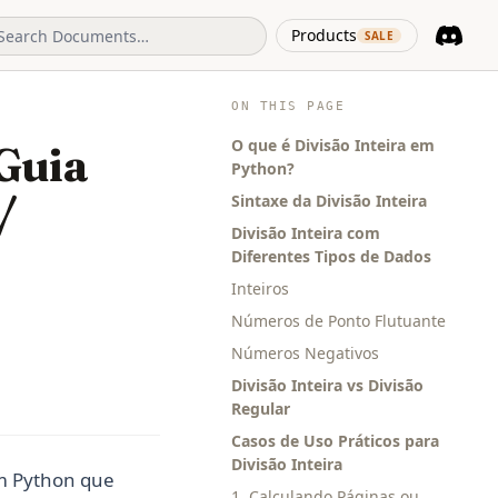
(opens in 
Products
SALE
Discord
(opens i
ON THIS PAGE
O que é Divisão Inteira em
 Guia
Python?
/
Sintaxe da Divisão Inteira
Divisão Inteira com
Diferentes Tipos de Dados
Inteiros
Números de Ponto Flutuante
Números Negativos
Divisão Inteira vs Divisão
Regular
Casos de Uso Práticos para
Divisão Inteira
em Python que
1. Calculando Páginas ou