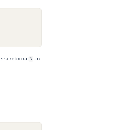
teira retorna
- o
3