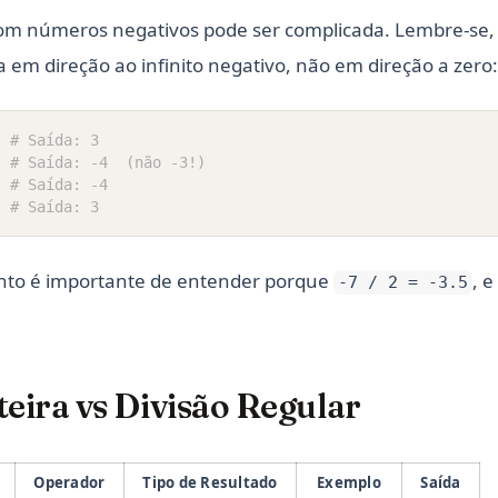
 com números negativos pode ser complicada. Lembre-se, a
em direção ao infinito negativo, não em direção a zero:
# Saída: 3
# Saída: -4  (não -3!)
# Saída: -4
# Saída: 3
to é importante de entender porque
, e
-7 / 2 = -3.5
teira vs Divisão Regular
Operador
Tipo de Resultado
Exemplo
Saída