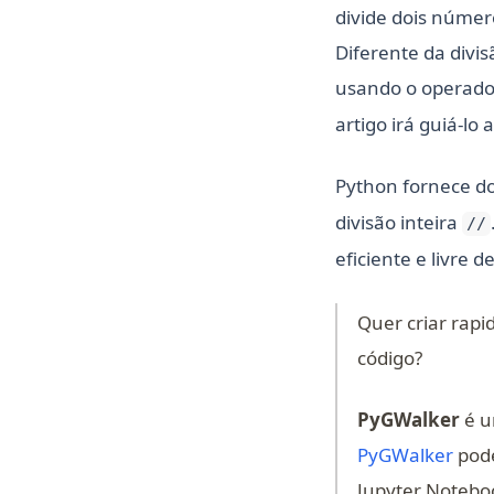
divide dois númer
Diferente da divi
usando o operad
artigo irá guiá-lo
Python fornece do
divisão inteira
//
eficiente e livre d
Quer criar rap
código?
PyGWalker
é u
(ope
PyGWalker
pode
Jupyter Notebo