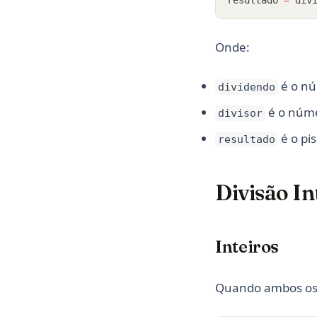
Onde:
é o nú
dividendo
é o núme
divisor
é o pis
resultado
Divisão In
Inteiros
Quando ambos os o