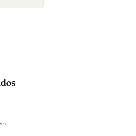
ados
iro: