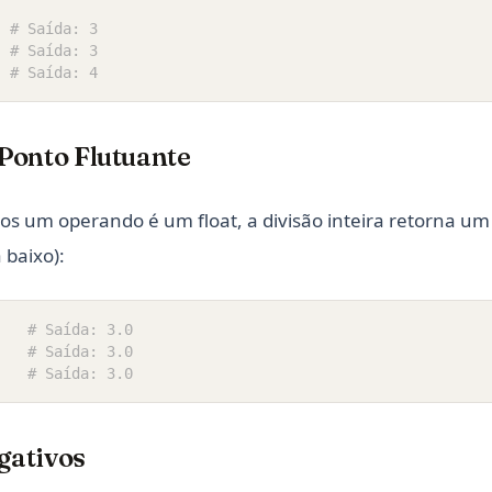
# Saída: 3
# Saída: 3
# Saída: 4
Ponto Flutuante
 um operando é um float, a divisão inteira retorna um 
baixo):
)
# Saída: 3.0
)
# Saída: 3.0
)
# Saída: 3.0
ativos