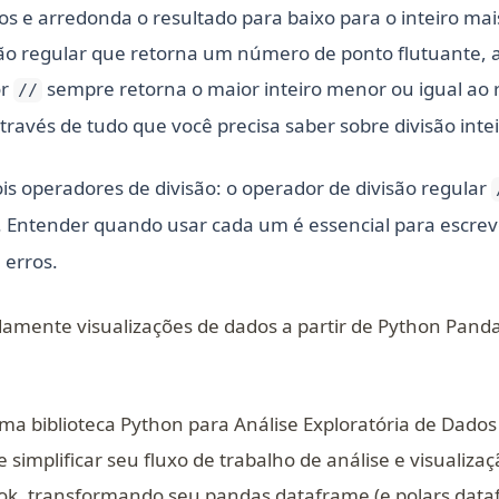
os e arredonda o resultado para baixo para o inteiro mai
são regular que retorna um número de ponto flutuante, a 
or
sempre retorna o maior inteiro menor ou igual ao r
//
 através de tudo que você precisa saber sobre divisão int
is operadores de divisão: o operador de divisão regular
. Entender quando usar cada um é essencial para escrev
e erros.
idamente visualizações de dados a partir de Python Pan
ma biblioteca Python para Análise Exploratória de Dados
ns in a new tab)
 simplificar seu fluxo de trabalho de análise e visualiza
ok, transformando seu pandas dataframe (e polars dat