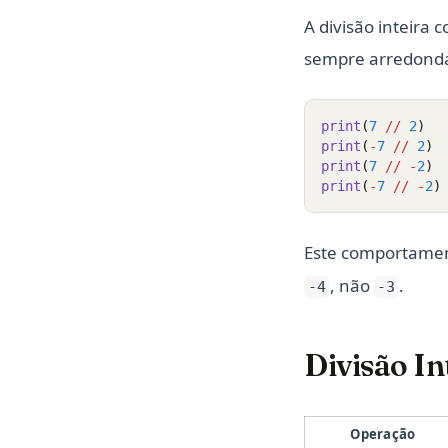
A divisão inteira
sempre arredonda 
print
(
7
//
2
)
print
(
-
7
//
2
)
print
(
7
//
-
2
)
print
(
-
7
//
-
2
)
Este comportamen
, não
.
-4
-3
Divisão In
Operação