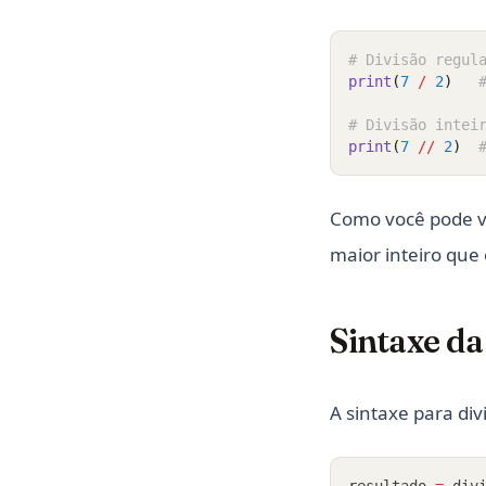
# Divisão regul
print
(
7
/
2
)
# Divisão intei
print
(
7
//
2
)
Como você pode ve
maior inteiro que
Sintaxe da
A sintaxe para div
resultado 
=
 div