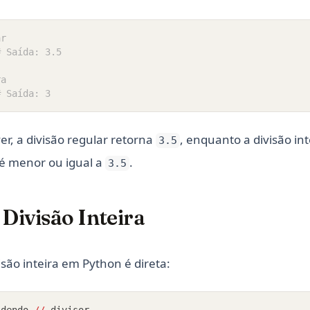
ar
# Saída: 3.5
ra
# Saída: 3
r, a divisão regular retorna
, enquanto a divisão in
3.5
 é menor ou igual a
.
3.5
 Divisão Inteira
isão inteira em Python é direta:
idendo 
//
 divisor