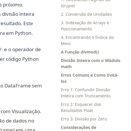
s próximo.
Grupos
divisão inteira
2. Conversão de Unidades
esultado. Este
3. Indexação de Arrays e
Posicionamento
eira em Python.
4. Encontrando o Índice do
Meio
e o operador de
/
A Função divmod()
er código Python
Divisão Inteira com o Módulo
math
Erros Comuns e Como Evitá-
los
das DataFrame sem
Erro 1: Confundir Divisão
Inteira com Truncamento
Erro 2: Esquecer dos
Resultados Float
 com Visualização.
Erro 3: Divisão por Zero
ção de dados no
Considerações de
aframe) em uma