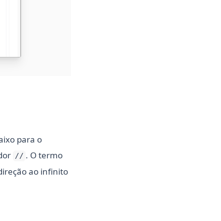
aixo para o
ador
. O termo
//
ireção ao infinito