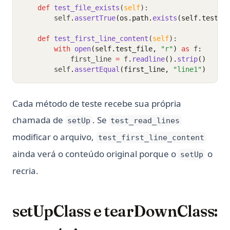
def
test_file_exists
(
self
):
        self
.
assertTrue
(os.path.
exists
(self.test_f
def
test_first_line_content
(
self
):
with
open
(self.test_file, 
"r"
)
as
 f
:
            first_line 
=
 f
.
readline
().
strip
()
        self
.
assertEqual
(first_line, 
"line1"
)
Cada método de teste recebe sua própria
chamada de
. Se
setUp
test_read_lines
modificar o arquivo,
test_first_line_content
ainda verá o conteúdo original porque o
o
setUp
recria.
setUpClass e tearDownClass: