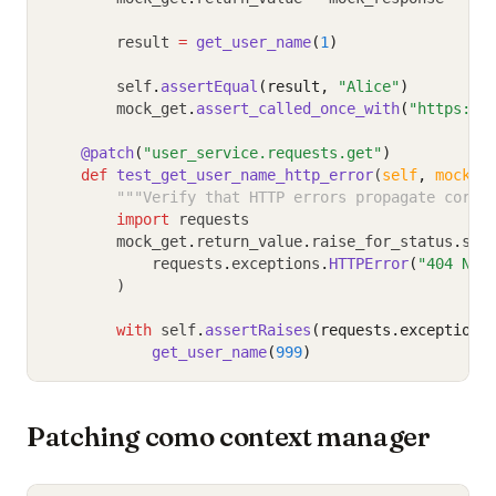
        result 
=
get_user_name
(
1
)
        self
.
assertEqual
(result, 
"Alice"
)
        mock_get
.
assert_called_once_with
(
"https://
@patch
(
"user_service.requests.get"
)
def
test_get_user_name_http_error
(
self
,
mock_g
"""Verify that HTTP errors propagate corre
import
 requests
        mock_get
.
return_value
.
raise_for_status
.
sid
            requests
.
exceptions
.
HTTPError
(
"404 Not
        )
with
 self
.
assertRaises
(requests.exceptions
get_user_name
(
999
)
Patching como context manager