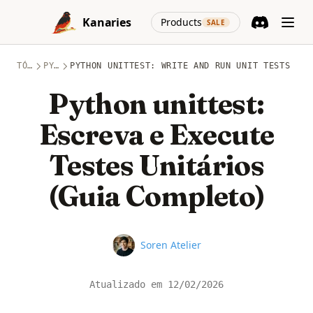
Skip to content
(opens in a new
Kanaries
Products
SALE
Discord
(opens in a n
TÓPICOS
PYTHON
PYTHON UNITTEST: WRITE AND RUN UNIT TESTS (CO
Python unittest:
Escreva e Execute
Testes Unitários
(Guia Completo)
Name
Soren Atelier
Atualizado em
12/02/2026