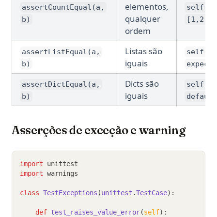
elementos,
assertCountEqual(a,
self.as
qualquer
b)
[1,2,3]
ordem
Listas são
assertListEqual(a,
self.as
iguais
b)
expecte
Dicts são
assertDictEqual(a,
self.as
iguais
b)
default
Asserções de exceção e warning
import
 unittest
import
 warnings
class
TestExceptions
(
unittest
.
TestCase
):
def
test_raises_value_error
(
self
):