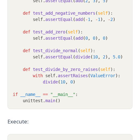
        self
.
assertEqual
(
add
(
2
, 
3
), 
5
)
def
test_add_negative_numbers
(
self
):
        self
.
assertEqual
(
add
(
-
1
, 
-
1
), 
-
2
)
def
test_add_zero
(
self
):
        self
.
assertEqual
(
add
(
0
, 
0
), 
0
)
def
test_divide_normal
(
self
):
        self
.
assertEqual
(
divide
(
10
, 
2
), 
5.0
)
def
test_divide_by_zero_raises
(
self
):
with
 self
.
assertRaises
(
ValueError
):
divide
(
10
, 
0
)
if
__name__
==
"__main__"
:
    unittest
.
main
()
Execute: