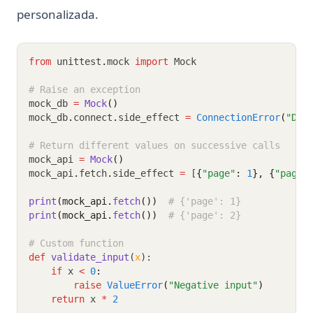
personalizada.
from
 unittest
.
mock 
import
 Mock
# Raise an exception
mock_db 
=
Mock
()
mock_db
.
connect
.
side_effect 
=
ConnectionError
(
"Dat
# Return different values on successive calls
mock_api 
=
Mock
()
mock_api
.
fetch
.
side_effect 
=
 [
{
"page"
:
1
},
{
"page"
print
(mock_api.
fetch
())
# {'page': 1}
print
(mock_api.
fetch
())
# {'page': 2}
# Custom function
def
validate_input
(
x
):
if
 x 
<
0
:
raise
ValueError
(
"Negative input"
)
return
 x 
*
2