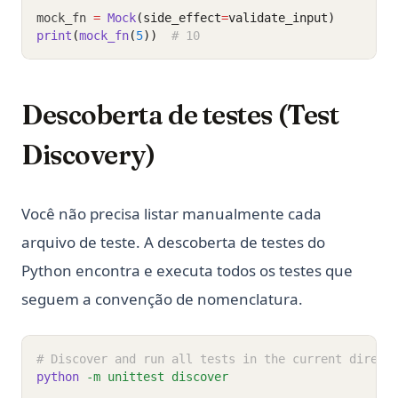
mock_fn 
=
Mock
(side_effect
=
validate_input)
print
(
mock_fn
(
5
))
# 10
Descoberta de testes (Test
Discovery)
Você não precisa listar manualmente cada
arquivo de teste. A descoberta de testes do
Python encontra e executa todos os testes que
seguem a convenção de nomenclatura.
# Discover and run all tests in the current direct
python
-m
unittest
discover