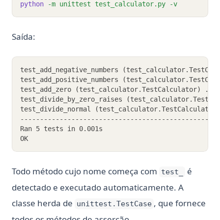
python
-m
unittest
test_calculator.py
-v
Saída:
test_add_negative_numbers (test_calculator.TestCal
test_add_positive_numbers (test_calculator.TestCal
test_add_zero (test_calculator.TestCalculator) ...
test_divide_by_zero_raises (test_calculator.TestCa
test_divide_normal (test_calculator.TestCalculator
--------------------------------------------------
Ran 5 tests in 0.001s
OK
Todo método cujo nome começa com
é
test_
detectado e executado automaticamente. A
classe herda de
, que fornece
unittest.TestCase
todos os métodos de asserção.