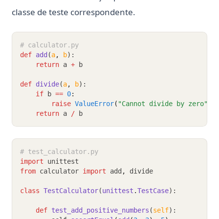
classe de teste correspondente.
# calculator.py
def
add
(
a
,
b
):
return
 a 
+
 b
def
divide
(
a
,
b
):
if
 b 
==
0
:
raise
ValueError
(
"Cannot divide by zero"
)
return
 a 
/
 b
# test_calculator.py
import
 unittest
from
 calculator 
import
 add
,
 divide
class
TestCalculator
(
unittest
.
TestCase
):
def
test_add_positive_numbers
(
self
):