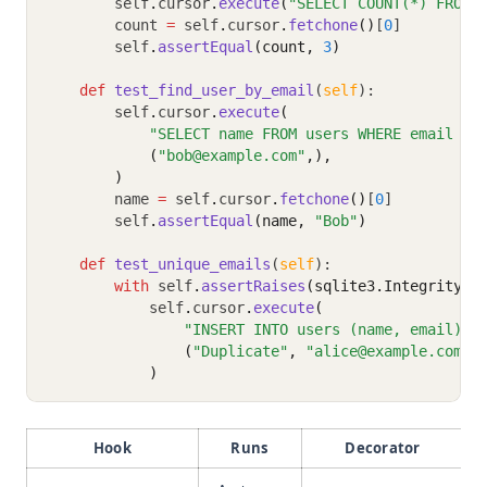
        self
.
cursor
.
execute
(
"SELECT COUNT(*) FROM 
        count 
=
 self
.
cursor
.
fetchone
()
[
0
]
        self
.
assertEqual
(count, 
3
)
def
test_find_user_by_email
(
self
):
        self
.
cursor
.
execute
(
"SELECT name FROM users WHERE email = 
            (
"bob@example.com"
,),
        )
        name 
=
 self
.
cursor
.
fetchone
()
[
0
]
        self
.
assertEqual
(name, 
"Bob"
)
def
test_unique_emails
(
self
):
with
 self
.
assertRaises
(sqlite3.IntegrityEr
            self
.
cursor
.
execute
(
"INSERT INTO users (name, email) V
                (
"Duplicate"
, 
"alice@example.com"
)
            )
Hook
Runs
Decorator