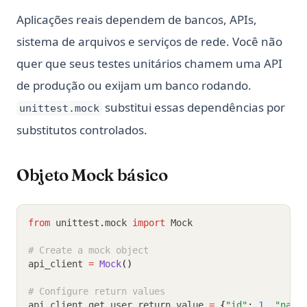
Aplicações reais dependem de bancos, APIs,
sistema de arquivos e serviços de rede. Você não
quer que seus testes unitários chamem uma API
de produção ou exijam um banco rodando.
substitui essas dependências por
unittest.mock
substitutos controlados.
Objeto Mock básico
from
 unittest
.
mock 
import
 Mock
# Create a mock object
api_client 
=
Mock
()
# Configure return values
api_client
.
get_user
.
return_value 
=
{
"id"
:
1
,
"name