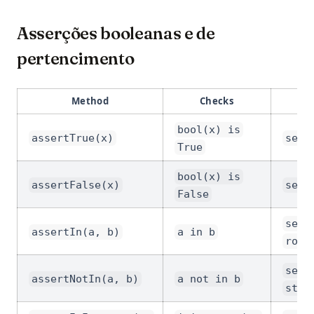
Asserções booleanas e de
pertencimento
Method
Checks
bool(x) is
assertTrue(x)
self
True
bool(x) is
assertFalse(x)
self
False
self
assertIn(a, b)
a in b
role
self
assertNotIn(a, b)
a not in b
stat