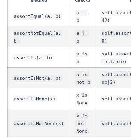
Method
Checks
Exa
a ==
self.assertEq
assertEqual(a, b)
b
42)
assertNotEqual(a,
a !=
self.assertNo
b)
b
0)
a is
self.assertIs
assertIs(a, b)
b
instance)
a is
self.assertIs
assertIsNot(a, b)
not b
obj2)
x is
assertIsNone(x)
self.assertIs
None
x is
assertIsNotNone(x)
not
self.assertIs
None