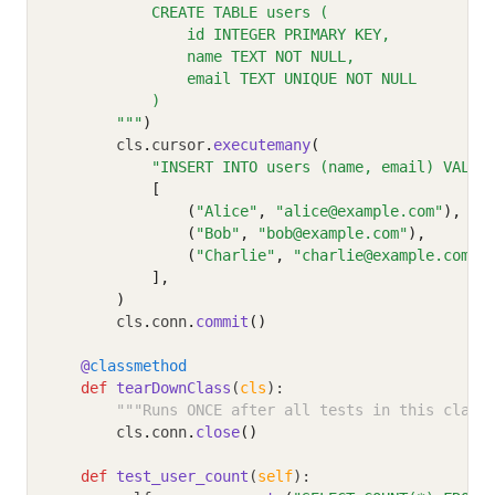
            CREATE TABLE users (
                id INTEGER PRIMARY KEY,
                name TEXT NOT NULL,
                email TEXT UNIQUE NOT NULL
            )
        """
)
        cls
.
cursor
.
executemany
(
"INSERT INTO users (name, email) VALUE
            [
                (
"Alice"
, 
"alice@example.com"
),
                (
"Bob"
, 
"bob@example.com"
),
                (
"Charlie"
, 
"charlie@example.com"
)
            ],
        )
        cls
.
conn
.
commit
()
@
classmethod
def
tearDownClass
(
cls
):
"""Runs ONCE after all tests in this class
        cls
.
conn
.
close
()
def
test_user_count
(
self
):