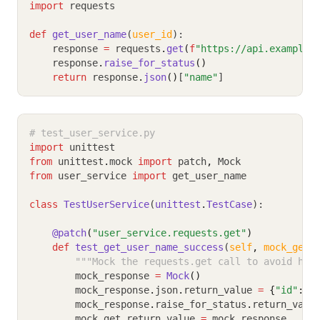
import
 requests
def
get_user_name
(
user_id
):
    response 
=
 requests
.
get
(
f
"https://api.example.
    response
.
raise_for_status
()
return
 response
.
json
()
[
"name"
]
# test_user_service.py
import
 unittest
from
 unittest
.
mock 
import
 patch
,
 Mock
from
 user_service 
import
 get_user_name
class
TestUserService
(
unittest
.
TestCase
):
@patch
(
"user_service.requests.get"
)
def
test_get_user_name_success
(
self
,
mock_get
)
"""Mock the requests.get call to avoid hit
        mock_response 
=
Mock
()
        mock_response
.
json
.
return_value 
=
{
"id"
:
1
        mock_response
.
raise_for_status
.
return_valu
        mock_get
.
return_value 
=
 mock_response