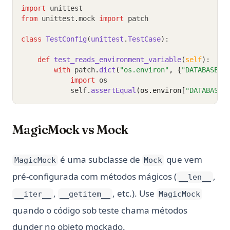
import
 unittest
from
 unittest
.
mock 
import
 patch
class
TestConfig
(
unittest
.
TestCase
):
def
test_reads_environment_variable
(
self
):
with
 patch
.
dict
(
"os.environ"
, {
"DATABASE_U
import
 os
            self
.
assertEqual
(os.environ[
"DATABASE_
MagicMock vs Mock
é uma subclasse de
que vem
MagicMock
Mock
pré-configurada com métodos mágicos (
,
__len__
,
, etc.). Use
__iter__
__getitem__
MagicMock
quando o código sob teste chama métodos
dunder no objeto mockado.