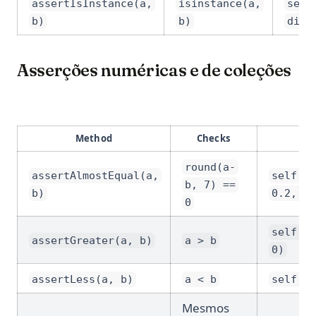
assertIsInstance(a,
isinstance(a,
self
b)
b)
dict
Asserções numéricas e de coleções
Method
Checks
round(a-
assertAlmostEqual(a,
self.as
b, 7) ==
b)
0.2, 0.
0
self.as
assertGreater(a, b)
a > b
0)
assertLess(a, b)
a < b
self.as
Mesmos