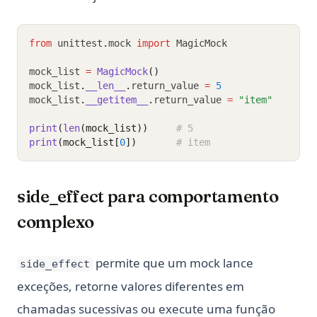
from
 unittest
.
mock 
import
 MagicMock
mock_list 
=
MagicMock
()
mock_list
.
__len__
.
return_value 
=
5
mock_list
.
__getitem__
.
return_value 
=
"item"
print
(
len
(mock_list))
# 5
print
(mock_list[
0
])
# item
side_effect para comportamento
complexo
permite que um mock lance
side_effect
exceções, retorne valores diferentes em
chamadas sucessivas ou execute uma função