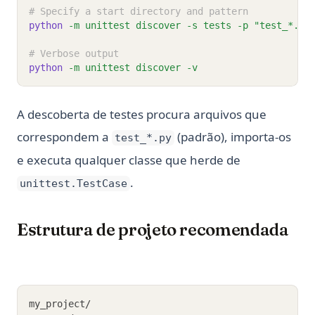
# Specify a start directory and pattern
python
-m
unittest
discover
-s
tests
-p
"test_*.py
# Verbose output
python
-m
unittest
discover
-v
A descoberta de testes procura arquivos que
correspondem a
(padrão), importa-os
test_*.py
e executa qualquer classe que herde de
.
unittest.TestCase
Estrutura de projeto recomendada
my_project/