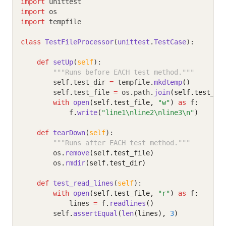
import
 unittest
import
 os
import
 tempfile
class
TestFileProcessor
(
unittest
.
TestCase
):
def
setUp
(
self
):
"""Runs before EACH test method."""
        self
.
test_dir 
=
 tempfile
.
mkdtemp
()
        self
.
test_file 
=
 os
.
path
.
join
(self.test_di
with
open
(self.test_file, 
"w"
)
as
 f
:
            f
.
write
(
"line1\nline2\nline3\n"
)
def
tearDown
(
self
):
"""Runs after EACH test method."""
        os
.
remove
(self.test_file)
        os
.
rmdir
(self.test_dir)
def
test_read_lines
(
self
):
with
open
(self.test_file, 
"r"
)
as
 f
:
            lines 
=
 f
.
readlines
()
        self
.
assertEqual
(
len
(lines), 
3
)