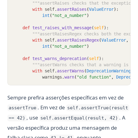
"""assertRaises checks that the exception 
with
 self
.
assertRaises
(
ValueError
):
int
(
"not_a_number"
)
def
test_raises_with_message
(
self
):
"""assertRaisesRegex checks both the excep
with
 self
.
assertRaisesRegex
(
ValueError
, 
"i
int
(
"not_a_number"
)
def
test_warns_deprecation
(
self
):
"""assertWarns checks that a warning is is
with
 self
.
assertWarns
(
DeprecationWarning
):
            warnings
.
warn
(
"old function"
, 
Deprecat
Sempre prefira asserções específicas em vez de
. Em vez de
assertTrue
self.assertTrue(result
, use
. A
== 42)
self.assertEqual(result, 42)
versão específica produz uma mensagem de
falha clara como
, enquanto