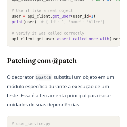
# Use it like a real object
user 
=
 api_client
.
get_user
(user_id
=
1
)
print
(user)
# {'id': 1, 'name': 'Alice'}
# Verify it was called correctly
api_client
.
get_user
.
assert_called_once_with
(user_i
Patching com @patch
O decorator
substitui um objeto em um
@patch
módulo específico durante a execução de um
teste. Essa é a ferramenta principal para isolar
unidades de suas dependências.
# user_service.py