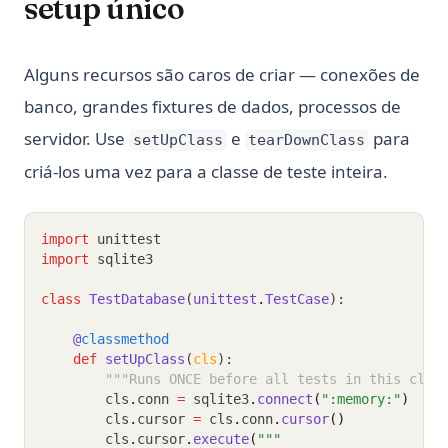
setup único
Alguns recursos são caros de criar — conexões de
banco, grandes fixtures de dados, processos de
servidor. Use
e
para
setUpClass
tearDownClass
criá-los uma vez para a classe de teste inteira.
import
 unittest
import
 sqlite3
class
TestDatabase
(
unittest
.
TestCase
):
@
classmethod
def
setUpClass
(
cls
):
"""Runs ONCE before all tests in this clas
        cls
.
conn 
=
 sqlite3
.
connect
(
":memory:"
)
        cls
.
cursor 
=
 cls
.
conn
.
cursor
()
        cls
.
cursor
.
execute
(
"""