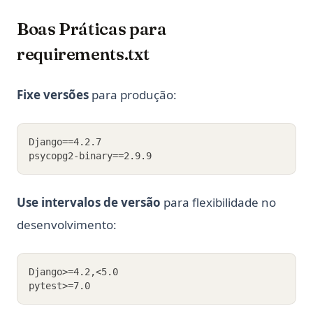
Boas Práticas para
requirements.txt
Fixe versões
para produção:
Django==4.2.7
psycopg2-binary==2.9.9
Use intervalos de versão
para flexibilidade no
desenvolvimento:
Django>=4.2,<5.0
pytest>=7.0