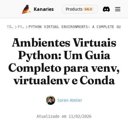
Skip to content
(opens in a new
Kanaries
Products
SALE
Discord
(opens in a n
TÓPICOS
PYTHON
PYTHON VIRTUAL ENVIRONMENTS: A COMPLETE GUIDE
Ambientes Virtuais
Python: Um Guia
Completo para venv,
virtualenv e Conda
Name
Soren Atelier
Atualizado em
11/02/2026