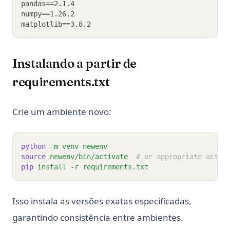
pandas==2.1.4
numpy==1.26.2
matplotlib==3.8.2
Instalando a partir de
requirements.txt
Crie um ambiente novo:
python
-m
venv
newenv
source
newenv/bin/activate
# or appropriate activ
pip
install
-r
requirements.txt
Isso instala as versões exatas especificadas,
garantindo consistência entre ambientes.