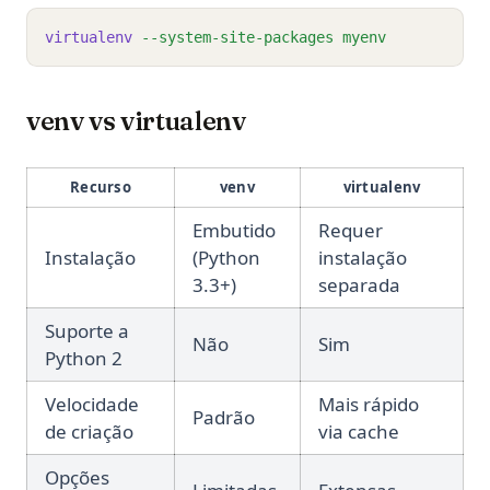
virtualenv
--system-site-packages
myenv
venv vs virtualenv
Recurso
venv
virtualenv
Embutido
Requer
Instalação
(Python
instalação
3.3+)
separada
Suporte a
Não
Sim
Python 2
Velocidade
Mais rápido
Padrão
de criação
via cache
Opções