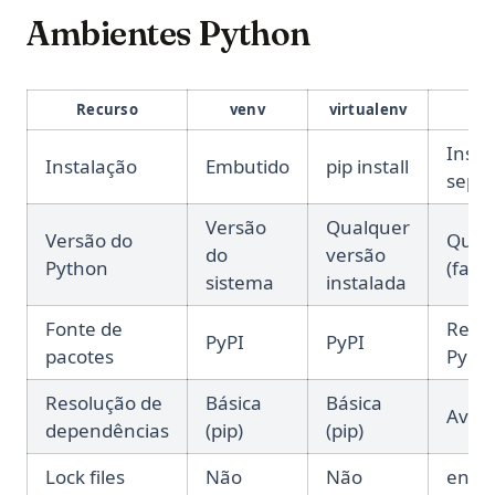
Ambientes Python
Recurso
venv
virtualenv
Insta
Instalação
Embutido
pip install
sepa
Versão
Qualquer
Versão do
Qual
do
versão
Python
(faz 
sistema
instalada
Fonte de
Repo
PyPI
PyPI
pacotes
PyPI
Resolução de
Básica
Básica
Avan
dependências
(pip)
(pip)
Lock files
Não
Não
envi