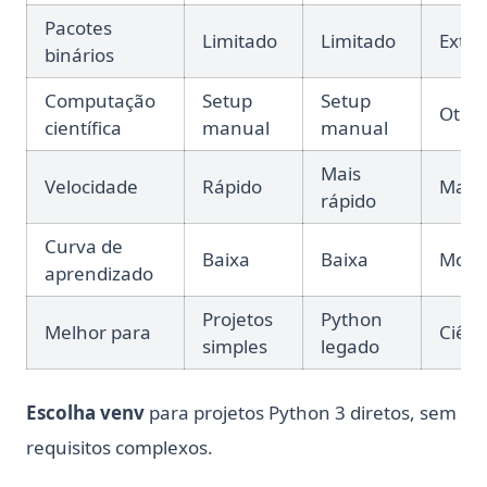
Pacotes
Limitado
Limitado
Exte
binários
Computação
Setup
Setup
Otim
científica
manual
manual
Mais
Velocidade
Rápido
Mais 
rápido
Curva de
Baixa
Baixa
Mode
aprendizado
Projetos
Python
Melhor para
Ciênc
simples
legado
Escolha venv
para projetos Python 3 diretos, sem
requisitos complexos.