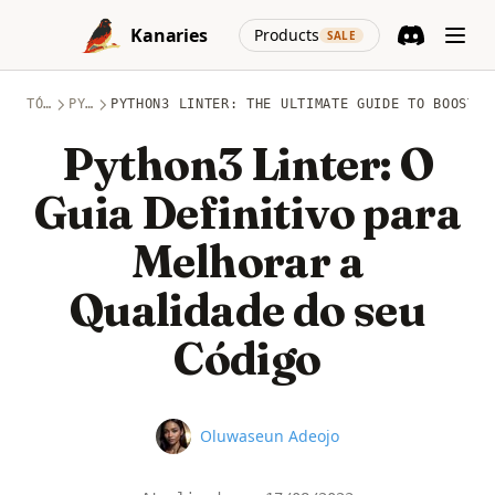
Skip to content
(opens in a new
Kanaries
Products
SALE
Discord
(opens in a n
TÓPICOS
PYTHON
PYTHON3 LINTER: THE ULTIMATE GUIDE TO BOOSTIN
Python3 Linter: O
Guia Definitivo para
Melhorar a
Qualidade do seu
Código
Name
Oluwaseun Adeojo