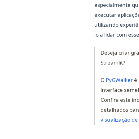
especialmente qu
executar aplicaçõ
utilizando experiê
lo a lidar com ess
Deseja criar gr
Streamlit?
(o
O
PyGWalker
é 
interface semel
Confira este in
detalhados para
visualização d