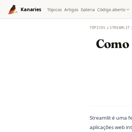
Skip to content
Kanaries
Tópicos
Artigos
Galeria
Código aberto
TÓPICOS
STREAMLIT
Como E
Streamlit é uma 
aplicações web in