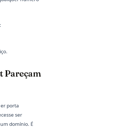
:
iço.
it Pareçam
uer porta
ecesse ser
 um domínio. É