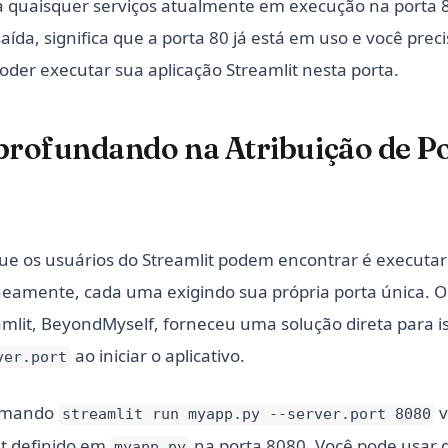
a quaisquer serviços atualmente em execução na porta 
ída, significa que a porta 80 já está em uso e você prec
oder executar sua aplicação Streamlit nesta porta.
Aprofundando na Atribuição de P
e os usuários do Streamlit podem encontrar é executar 
neamente, cada uma exigindo sua própria porta única. 
lit, BeyondMyself, forneceu uma solução direta para is
ao iniciar o aplicativo.
ver.port
comando
v
streamlit run myapp.py --server.port 8080
it definido em
na porta 8080. Você pode usar
myapp.py