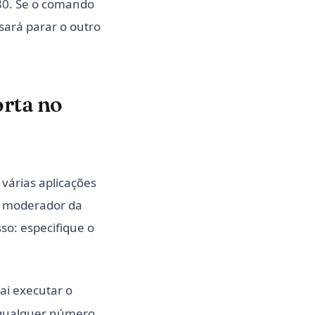
80. Se o comando
isará parar o outro
orta no
várias aplicações
O moderador da
so: especifique o
ai executar o
 qualquer número