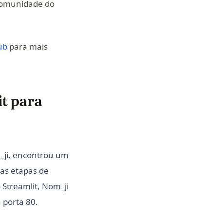
 a new tab)
comunidade do
(opens in a new tab)
ub
para mais
it para
_ji, encontrou um
 as etapas de
Streamlit, Nom_ji
 porta 80.