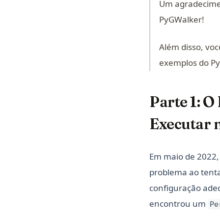
Um agradecime
PyGWalker!
Além disso, vo
exemplos do Py
Parte 1: O
Executar 
Em maio de 2022,
problema ao tenta
configuração adeq
encontrou um
Pe