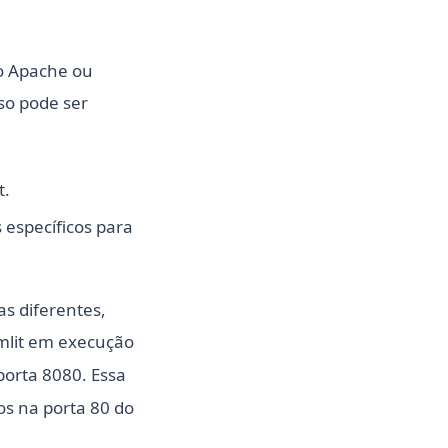
mo Apache ou
so pode ser
t.
 específicos para
as diferentes,
amlit em execução
porta 8080. Essa
os na porta 80 do