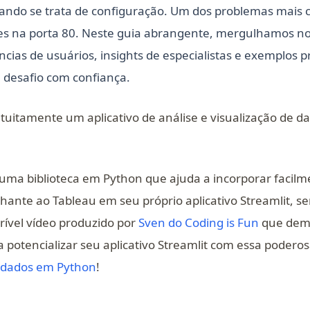
ando se trata de configuração. Um dos problemas mais
es na porta 80. Neste guia abrangente, mergulhamos no
ncias de usuários, insights de especialistas e exemplos p
e desafio com confiança.
atuitamente um aplicativo de análise e visualização de 
pens in a new tab)
uma biblioteca em Python que ajuda a incorporar facil
hante ao Tableau em seu próprio aplicativo Streamlit, s
(opens in
crível vídeo produzido por
Sven do Coding is Fun
que demo
 potencializar seu aplicativo Streamlit com essa podero
e dados em Python
!