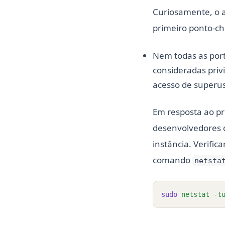
Curiosamente, o a
primeiro ponto-ch
Nem todas as porta
consideradas priv
acesso de superus
Em resposta ao pr
desenvolvedores d
instância. Verific
comando
netsta
sudo
netstat
-t