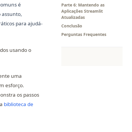
 comuns é
Parte 6: Mantendo as
Aplicações Streamlit
 assunto,
Atualizadas
ráticos para ajudá-
Conclusão
Perguntas Frequentes
dados usando o
mente uma
em esforço.
 a new tab)
nstra os passos
sa
biblioteca de