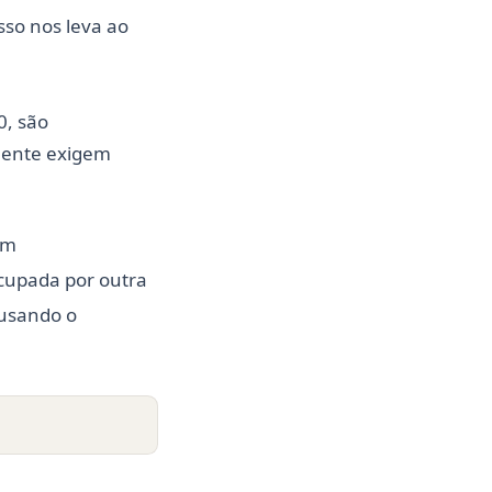
sso nos leva ao
0, são
lmente exigem
om
ocupada por outra
 usando o