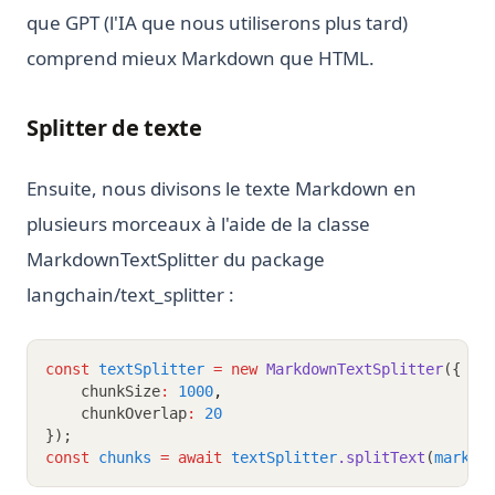
que GPT (l'IA que nous utiliserons plus tard)
comprend mieux Markdown que HTML.
Splitter de texte
Ensuite, nous divisons le texte Markdown en
plusieurs morceaux à l'aide de la classe
MarkdownTextSplitter du package
langchain/text_splitter :
const
textSplitter
=
new
MarkdownTextSplitter
({
    chunkSize
:
1000
,
    chunkOverlap
:
20
});
const
chunks
=
await
textSplitter
.splitText
(
markdo