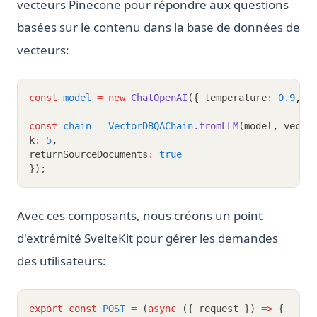
vecteurs Pinecone pour répondre aux questions
basées sur le contenu dans la base de données de
vecteurs:
const
model
=
new
ChatOpenAI
({ temperature
:
0.9
,
 o
const
chain
=
VectorDBQAChain
.fromLLM
(model
,
 vecto
k
:
5
,
returnSourceDocuments
:
true
});
Avec ces composants, nous créons un point
d'extrémité SvelteKit pour gérer les demandes
des utilisateurs:
export
const
POST
=
 (
async
 ({ request }) 
=>
 {