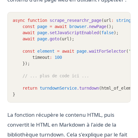
async
function
scrape_researchr_page
(url
:
string
,
 
const
page
=
await
browser
.newPage
();
await
page
.setJavaScriptEnabled
(
false
);
await
page
.goto
(url);
const
element
=
await
page
.waitForSelector
(
'#c
        timeout
:
100
    });
// ... plus de code ici ...
return
turndownService
.turndown
(html_of_elemen
}
La fonction récupère le contenu HTML, puis
convertit le HTML en Markdown à l'aide de la
bibliothèque turndown. Cela s'explique par le fait