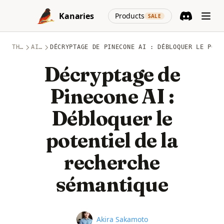
Skip to content
(opens in a new
Kanaries
Products
SALE
Discord
(opens in a n
THÈMES
AIGC
DÉCRYPTAGE DE PINECONE AI : DÉBLOQUER LE POTE
Décryptage de
Pinecone AI :
Débloquer le
potentiel de la
recherche
sémantique
Name
Akira Sakamoto