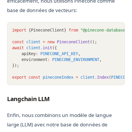
efficacement, nous utilisons Pinecone comme
base de données de vecteurs:
import
 {PineconeClient} 
from
"@pinecone-database/p
const
client
=
new
PineconeClient
();
await
client
.init
({
    apiKey
:
PINECONE_API_KEY
,
    environment
:
PINECONE_ENVIRONMENT
,
});
export
const
pineconeIndex
=
client
.Index
(
PINECONE
Langchain LLM
Enfin, nous combinons un modèle de langue
large (LLM) avec notre base de données de