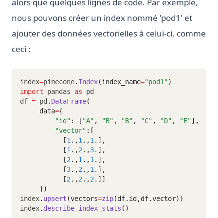
alors que quelques lignes de code. Par exemple,
nous pouvons créer un index nommé 'pod1' et
ajouter des données vectorielles à celui-ci, comme
ceci :
index
=
pinecone
.
Index
(index_name
=
"pod1"
)
import
 pandas 
as
 pd
df 
=
 pd
.
DataFrame
(
     data
=
{
"id"
: [
"A"
, 
"B"
, 
"B"
, 
"C"
, 
"D"
, 
"E"
],
"vector"
:[
           [
1
.,
1
.,
1
.],
           [
1
.,
2
.,
3
.],
           [
2
.,
1
.,
1
.],
           [
3
.,
2
.,
1
.],
           [
2
.,
2
.,
2
.]]
     })
index
.
upsert
(vectors
=
zip
(df.id,df.vector))
index
.
describe_index_stats
()