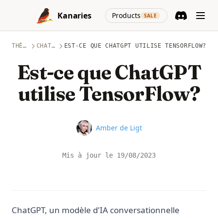
Skip to content
(opens in a new
Kanaries
Products
SALE
Discord
(opens in a n
THÈMES
CHATGPT
EST-CE QUE CHATGPT UTILISE TENSORFLOW?
Est-ce que ChatGPT
utilise TensorFlow?
Name
Amber de Ligt
Mis à jour le
19/08/2023
ChatGPT, un modèle d'IA conversationnelle