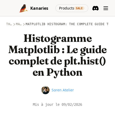
Skip to content
(opens in a new
Kanaries
Products
SALE
Discord
(opens in a n
THÈMES
MATPLOTLIB
MATPLOTLIB HISTOGRAM: THE COMPLETE GUIDE TO P
Histogramme
Matplotlib : Le guide
complet de plt.hist()
en Python
Name
Soren Atelier
Mis à jour le
09/02/2026