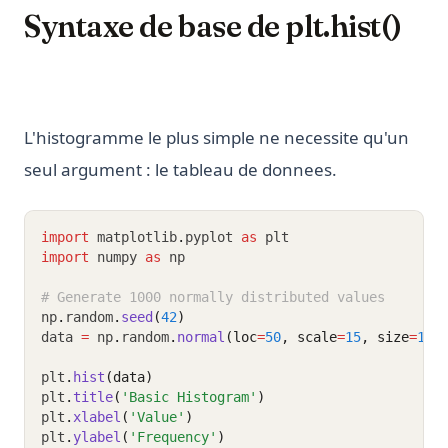
Syntaxe de base de plt.hist()
L'histogramme le plus simple ne necessite qu'un
seul argument : le tableau de donnees.
import
 matplotlib
.
pyplot 
as
 plt
import
 numpy 
as
 np
# Generate 1000 normally distributed values
np
.
random
.
seed
(
42
)
data 
=
 np
.
random
.
normal
(loc
=
50
, scale
=
15
, size
=
100
plt
.
hist
(data)
plt
.
title
(
'Basic Histogram'
)
plt
.
xlabel
(
'Value'
)
plt
.
ylabel
(
'Frequency'
)