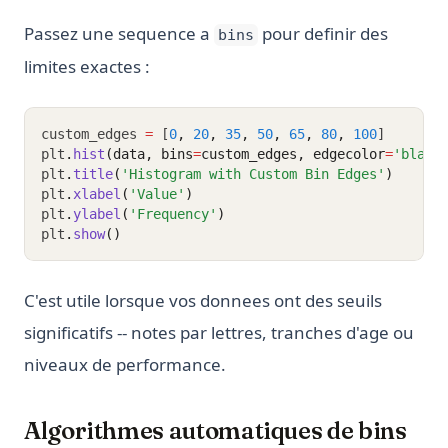
Passez une sequence a
pour definir des
bins
limites exactes :
custom_edges 
=
 [
0
,
20
,
35
,
50
,
65
,
80
,
100
]
plt
.
hist
(data, bins
=
custom_edges, edgecolor
=
'black
plt
.
title
(
'Histogram with Custom Bin Edges'
)
plt
.
xlabel
(
'Value'
)
plt
.
ylabel
(
'Frequency'
)
plt
.
show
()
C'est utile lorsque vos donnees ont des seuils
significatifs -- notes par lettres, tranches d'age ou
niveaux de performance.
Algorithmes automatiques de bins