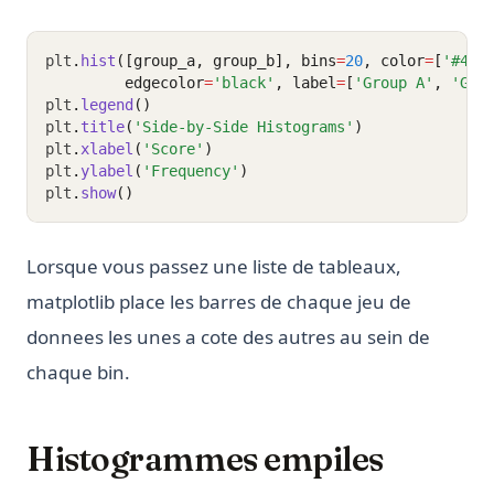
plt
.
hist
([group_a, group_b], bins
=
20
, color
=
[
'#4C7
         edgecolor
=
'black'
, label
=
[
'Group A'
, 
'Gro
plt
.
legend
()
plt
.
title
(
'Side-by-Side Histograms'
)
plt
.
xlabel
(
'Score'
)
plt
.
ylabel
(
'Frequency'
)
plt
.
show
()
Lorsque vous passez une liste de tableaux,
matplotlib place les barres de chaque jeu de
donnees les unes a cote des autres au sein de
chaque bin.
Histogrammes empiles