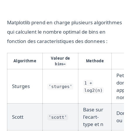
Matplotlib prend en charge plusieurs algorithmes
qui calculent le nombre optimal de bins en
fonction des caracteristiques des donnees :
Valeur de
Algorithme
Methode
bins=
Petits
donne
1 +
Sturges
'sturges'
appro
log2(n)
norm
Base sur
Donne
Scott
l'ecart-
'scott'
ou qu
type et n