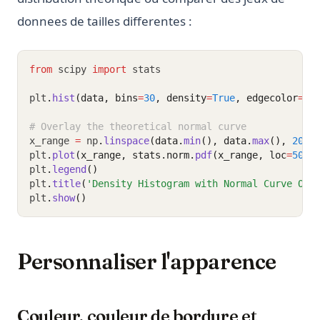
donnees de tailles differentes :
from
 scipy 
import
 stats
plt
.
hist
(data, bins
=
30
, density
=
True
, edgecolor
=
'b
# Overlay the theoretical normal curve
x_range 
=
 np
.
linspace
(data.
min
(), data.
max
(), 
200
)
plt
.
plot
(x_range, stats.norm.
pdf
(x_range, loc
=
50
, 
plt
.
legend
()
plt
.
title
(
'Density Histogram with Normal Curve Ove
plt
.
show
()
Personnaliser l'apparence
Couleur, couleur de bordure et