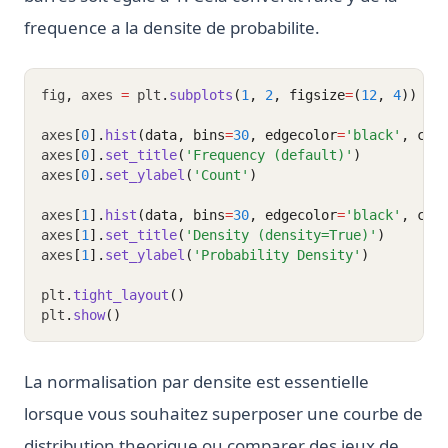
frequence a la densite de probabilite.
fig
,
 axes 
=
 plt
.
subplots
(
1
, 
2
, figsize
=
(
12
, 
4
))
axes
[
0
].
hist
(data, bins
=
30
, edgecolor
=
'black'
, col
axes
[
0
].
set_title
(
'Frequency (default)'
)
axes
[
0
].
set_ylabel
(
'Count'
)
axes
[
1
].
hist
(data, bins
=
30
, edgecolor
=
'black'
, col
axes
[
1
].
set_title
(
'Density (density=True)'
)
axes
[
1
].
set_ylabel
(
'Probability Density'
)
plt
.
tight_layout
()
plt
.
show
()
La normalisation par densite est essentielle
lorsque vous souhaitez superposer une courbe de
distribution theorique ou comparer des jeux de