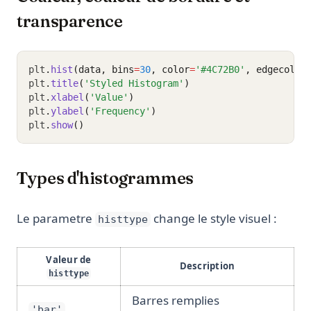
transparence
plt
.
hist
(data, bins
=
30
, color
=
'#4C72B0'
, edgecolor
plt
.
title
(
'Styled Histogram'
)
plt
.
xlabel
(
'Value'
)
plt
.
ylabel
(
'Frequency'
)
plt
.
show
()
Types d'histogrammes
Le parametre
change le style visuel :
histtype
Valeur de
Description
histtype
Barres remplies
'bar'