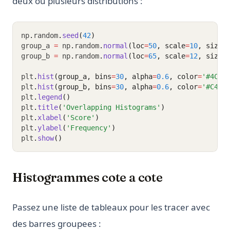
deux ou plusieurs distributions :
np
.
random
.
seed
(
42
)
group_a 
=
 np
.
random
.
normal
(loc
=
50
, scale
=
10
, size
=
group_b 
=
 np
.
random
.
normal
(loc
=
65
, scale
=
12
, size
=
plt
.
hist
(group_a, bins
=
30
, alpha
=
0.6
, color
=
'#4C72
plt
.
hist
(group_b, bins
=
30
, alpha
=
0.6
, color
=
'#C44E
plt
.
legend
()
plt
.
title
(
'Overlapping Histograms'
)
plt
.
xlabel
(
'Score'
)
plt
.
ylabel
(
'Frequency'
)
plt
.
show
()
Histogrammes cote a cote
Passez une liste de tableaux pour les tracer avec
des barres groupees :