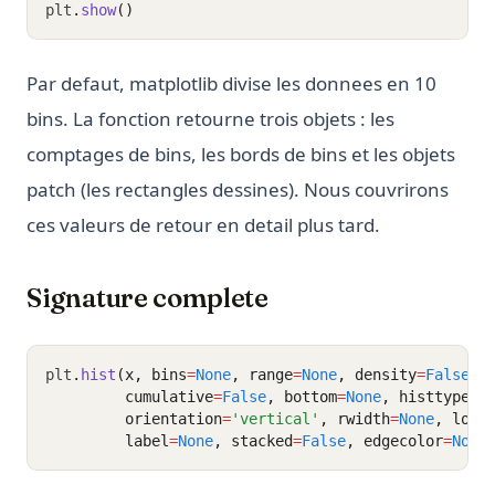
plt
.
show
()
Par defaut, matplotlib divise les donnees en 10
bins. La fonction retourne trois objets : les
comptages de bins, les bords de bins et les objets
patch (les rectangles dessines). Nous couvrirons
ces valeurs de retour en detail plus tard.
Signature complete
plt
.
hist
(x, bins
=
None
, range
=
None
, density
=
False
, 
         cumulative
=
False
, bottom
=
None
, histtype
=
'
         orientation
=
'vertical'
, rwidth
=
None
, log
=
         label
=
None
, stacked
=
False
, edgecolor
=
None