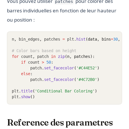
Vous pouvez utiliser
pour colorer des
patches
barres individuelles en fonction de leur hauteur
ou position :
n
,
 bin_edges
,
 patches 
=
 plt
.
hist
(data, bins
=
30
, ed
# Color bars based on height
for
 count
,
 patch 
in
zip
(n, patches):
if
 count 
>
50
:
        patch
.
set_facecolor
(
'#C44E52'
)
else
:
        patch
.
set_facecolor
(
'#4C72B0'
)
plt
.
title
(
'Conditional Bar Coloring'
)
plt
.
show
()
Reference des parametres