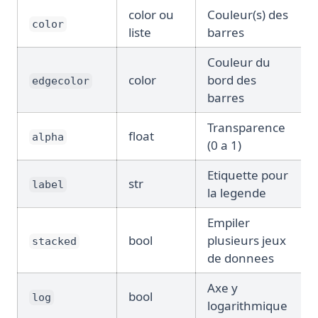
color ou
Couleur(s) des
color
liste
barres
Couleur du
color
bord des
edgecolor
barres
Transparence
float
alpha
(0 a 1)
Etiquette pour
str
label
la legende
Empiler
bool
plusieurs jeux
stacked
de donnees
Axe y
bool
log
logarithmique