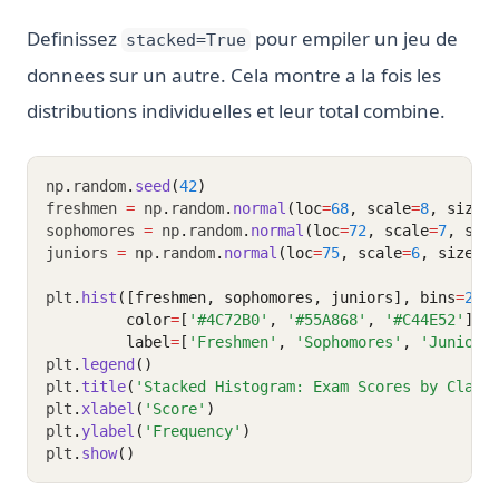
Definissez
pour empiler un jeu de
stacked=True
donnees sur un autre. Cela montre a la fois les
distributions individuelles et leur total combine.
np
.
random
.
seed
(
42
)
freshmen 
=
 np
.
random
.
normal
(loc
=
68
, scale
=
8
, size
=
sophomores 
=
 np
.
random
.
normal
(loc
=
72
, scale
=
7
, siz
juniors 
=
 np
.
random
.
normal
(loc
=
75
, scale
=
6
, size
=
3
plt
.
hist
([freshmen, sophomores, juniors], bins
=
25
,
         color
=
[
'#4C72B0'
, 
'#55A868'
, 
'#C44E52'
], 
         label
=
[
'Freshmen'
, 
'Sophomores'
, 
'Juniors
plt
.
legend
()
plt
.
title
(
'Stacked Histogram: Exam Scores by Class
plt
.
xlabel
(
'Score'
)
plt
.
ylabel
(
'Frequency'
)
plt
.
show
()