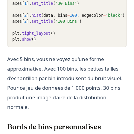
axes
[
1
].
set_title
(
'30 Bins'
)
axes
[
2
].
hist
(data, bins
=
100
, edgecolor
=
'black'
)
axes
[
2
].
set_title
(
'100 Bins'
)
plt
.
tight_layout
()
plt
.
show
()
Avec 5 bins, vous ne voyez qu'une forme
approximative. Avec 100 bins, les petites tailles
d'echantillon par bin introduisent du bruit visuel.
Pour ce jeu de donnees de 1 000 points, 30 bins
produit une image claire de la distribution
normale.
Bords de bins personnalises