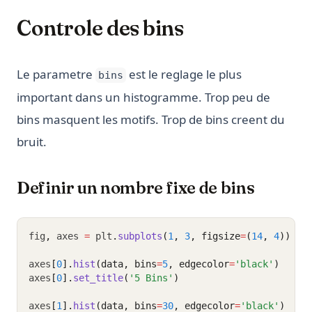
Controle des bins
Le parametre
est le reglage le plus
bins
important dans un histogramme. Trop peu de
bins masquent les motifs. Trop de bins creent du
bruit.
Definir un nombre fixe de bins
fig
,
 axes 
=
 plt
.
subplots
(
1
, 
3
, figsize
=
(
14
, 
4
))
axes
[
0
].
hist
(data, bins
=
5
, edgecolor
=
'black'
)
axes
[
0
].
set_title
(
'5 Bins'
)
axes
[
1
].
hist
(data, bins
=
30
, edgecolor
=
'black'
)