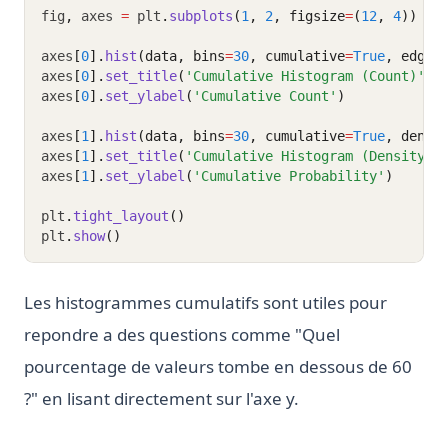
fig
,
 axes 
=
 plt
.
subplots
(
1
, 
2
, figsize
=
(
12
, 
4
))
axes
[
0
].
hist
(data, bins
=
30
, cumulative
=
True
, edgec
axes
[
0
].
set_title
(
'Cumulative Histogram (Count)'
)
axes
[
0
].
set_ylabel
(
'Cumulative Count'
)
axes
[
1
].
hist
(data, bins
=
30
, cumulative
=
True
, densi
axes
[
1
].
set_title
(
'Cumulative Histogram (Density)'
axes
[
1
].
set_ylabel
(
'Cumulative Probability'
)
plt
.
tight_layout
()
plt
.
show
()
Les histogrammes cumulatifs sont utiles pour
repondre a des questions comme "Quel
pourcentage de valeurs tombe en dessous de 60
?" en lisant directement sur l'axe y.