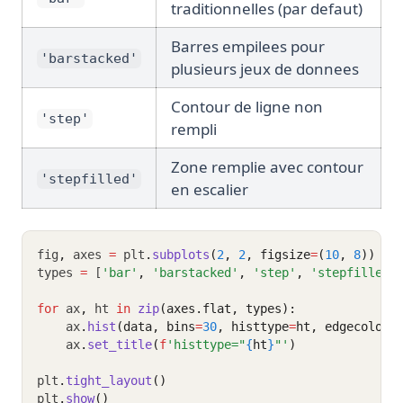
traditionnelles (par defaut)
Barres empilees pour
'barstacked'
plusieurs jeux de donnees
Contour de ligne non
'step'
rempli
Zone remplie avec contour
'stepfilled'
en escalier
fig
,
 axes 
=
 plt
.
subplots
(
2
, 
2
, figsize
=
(
10
, 
8
))
types 
=
 [
'bar'
,
'barstacked'
,
'step'
,
'stepfilled'
for
 ax
,
 ht 
in
zip
(axes.flat, types):
    ax
.
hist
(data, bins
=
30
, histtype
=
ht, edgecolor
=
    ax
.
set_title
(
f
'histtype="
{
ht
}
"'
)
plt
.
tight_layout
()
plt
.
show
()