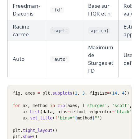
Freedman-
Base sur
Robus
'fd'
Diaconis
l'IQR et n
valeu
Racine
Estima
'sqrt'
sqrt(n)
carree
appro
Maximum
de
Usage
Auto
'auto'
Sturges et
defau
FD
fig
,
 axes 
=
 plt
.
subplots
(
1
, 
3
, figsize
=
(
14
, 
4
))
for
 ax
,
 method 
in
zip
(axes, [
'sturges'
, 
'scott'
, 
'
    ax
.
hist
(data, bins
=
method, edgecolor
=
'black'
, 
    ax
.
set_title
(
f
'bins="
{
method
}
"'
)
plt
.
tight_layout
()
plt
.
show
()