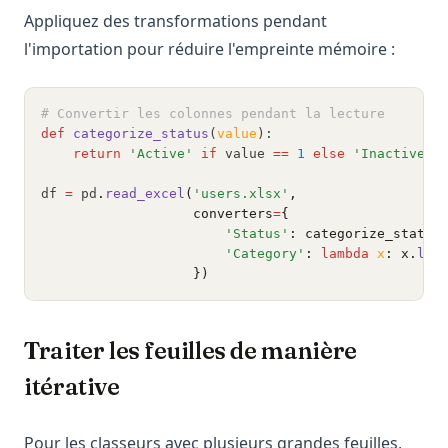
Appliquez des transformations pendant
l'importation pour réduire l'empreinte mémoire :
# Convertir les colonnes pendant la lecture
def
categorize_status
(
value
):
return
'Active'
if
 value 
==
1
else
'Inactive'
df 
=
 pd
.
read_excel
(
'users.xlsx'
,
                   converters
=
{
'Status'
: categorize_status
'Category'
: 
lambda
x
: x.
low
                   })
Traiter les feuilles de manière
itérative
Pour les classeurs avec plusieurs grandes feuilles,