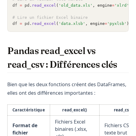
df 
=
 pd
.
read_excel
(
'old_data.xls'
, engine
=
'xlrd'
)
# Lire un fichier Excel binaire
df 
=
 pd
.
read_excel
(
'data.xlsb'
, engine
=
'pyxlsb'
)
Pandas read_excel vs
read_csv : Différences clés
Bien que les deux fonctions créent des DataFrames,
elles ont des différences importantes :
Caractéristique
read_excel()
read_csv()
Fichiers Excel
Format de
Fichiers CSV
binaires (.xlsx,
fichier
texte brut