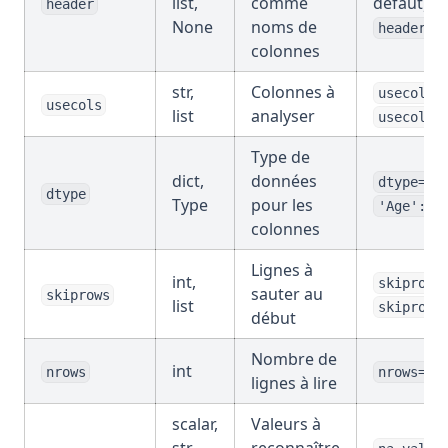
list,
comme
défaut) o
header
None
noms de
header=N
colonnes
str,
Colonnes à
usecols=
usecols
list
analyser
usecols=
Type de
dict,
données
dtype={'
dtype
Type
pour les
'Age': i
colonnes
Lignes à
int,
skiprows
sauter au
skiprows
list
skiprows
début
Nombre de
int
nrows
nrows=10
lignes à lire
scalar,
Valeurs à