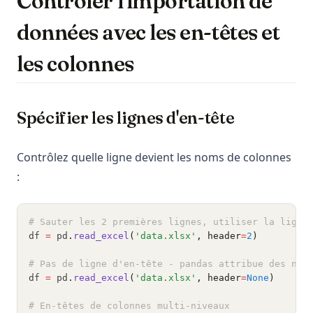
Contrôler l'importation de
données avec les en-têtes et
les colonnes
Spécifier les lignes d'en-tête
Contrôlez quelle ligne devient les noms de colonnes
:
# Sauter les 2 premières lignes, utiliser la ligne
df 
=
 pd
.
read_excel
(
'data.xlsx'
, header
=
2
)
# Pas de ligne d'en-tête - pandas attribue des nom
df 
=
 pd
.
read_excel
(
'data.xlsx'
, header
=
None
)
# En-têtes de colonnes multi-niveaux