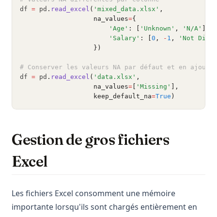
df 
=
 pd
.
read_excel
(
'mixed_data.xlsx'
,
                   na_values
=
{
'Age'
: [
'Unknown'
, 
'N/A'
],
'Salary'
: [
0
, 
-
1
, 
'Not Disc
                   })
# Conserver les valeurs NA par défaut et en ajoute
df 
=
 pd
.
read_excel
(
'data.xlsx'
,
                   na_values
=
[
'Missing'
],
                   keep_default_na
=
True
)
Gestion de gros fichiers
Excel
Les fichiers Excel consomment une mémoire
importante lorsqu'ils sont chargés entièrement en