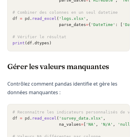
                   parse_dates
=
[
'HireDate'
, 
'Termi
# Combiner des colonnes en un seul datetime
df 
=
 pd
.
read_excel
(
'logs.xlsx'
,
                   parse_dates
=
{
'DateTime'
: [
'Date
# Vérifier le résultat
print
(df.dtypes)
Gérer les valeurs manquantes
Contrôlez comment pandas identifie et gère les
données manquantes :
# Reconnaître les indicateurs personnalisés de val
df 
=
 pd
.
read_excel
(
'survey_data.xlsx'
,
                   na_values
=
[
'NA'
, 
'N/A'
, 
'null'
,
# Valeurs NA différentes par colonne