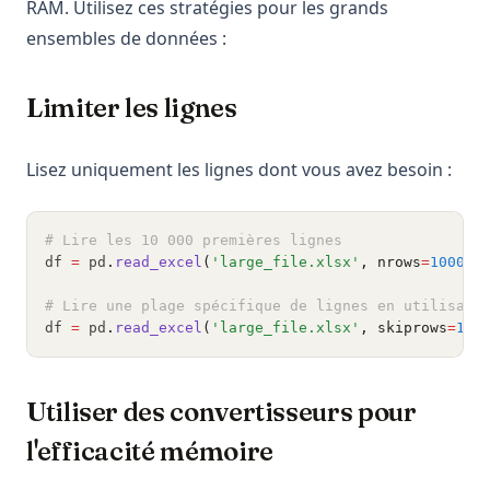
RAM. Utilisez ces stratégies pour les grands
ensembles de données :
Limiter les lignes
Lisez uniquement les lignes dont vous avez besoin :
# Lire les 10 000 premières lignes
df 
=
 pd
.
read_excel
(
'large_file.xlsx'
, nrows
=
10000
)
# Lire une plage spécifique de lignes en utilisant
df 
=
 pd
.
read_excel
(
'large_file.xlsx'
, skiprows
=
100
Utiliser des convertisseurs pour
l'efficacité mémoire