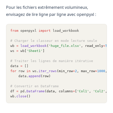
Pour les fichiers extrêmement volumineux,
envisagez de lire ligne par ligne avec openpyxl :
from
 openpyxl 
import
 load_workbook
# Charger le classeur en mode lecture seule
wb 
=
load_workbook
(
'huge_file.xlsx'
, read_only
=
Tru
ws 
=
 wb
[
'Sheet1'
]
# Traiter les lignes de manière itérative
data 
=
 []
for
 row 
in
 ws
.
iter_rows
(min_row
=
2
, max_row
=
1000
, v
    data
.
append
(row)
# Convertir en DataFrame
df 
=
 pd
.
DataFrame
(data, columns
=
[
'Col1'
, 
'Col2'
, 
'
wb
.
close
()