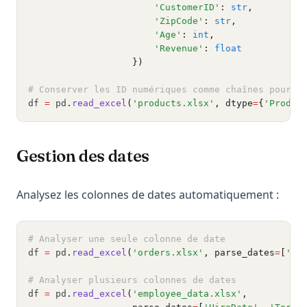
'CustomerID'
: 
str
,
'ZipCode'
: 
str
,
'Age'
: 
int
,
'Revenue'
: 
float
                   })
# Conserver les ID numériques comme chaînes pour p
df 
=
 pd
.
read_excel
(
'products.xlsx'
, dtype
=
{
'Produc
Gestion des dates
Analysez les colonnes de dates automatiquement :
# Analyser une seule colonne de date
df 
=
 pd
.
read_excel
(
'orders.xlsx'
, parse_dates
=
[
'Or
# Analyser plusieurs colonnes de dates
df 
=
 pd
.
read_excel
(
'employee_data.xlsx'
,