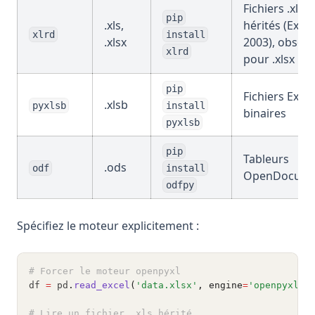
Fichiers .xls
pip
.xls,
hérités (Excel
xlrd
install
.xlsx
2003), obsolè
xlrd
pour .xlsx
pip
Fichiers Excel
.xlsb
pyxlsb
install
binaires
pyxlsb
pip
Tableurs
.ods
odf
install
OpenDocume
odfpy
Spécifiez le moteur explicitement :
# Forcer le moteur openpyxl
df 
=
 pd
.
read_excel
(
'data.xlsx'
, engine
=
'openpyxl'
)
# Lire un fichier .xls hérité