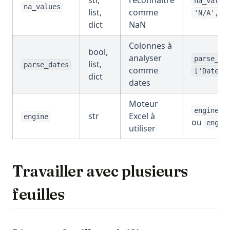
str,
reconnaître
na_value
na_values
list,
comme
'N/A', '
dict
NaN
Colonnes à
bool,
analyser
parse_da
list,
parse_dates
comme
['Date']
dict
dates
Moteur
engine='
str
Excel à
engine
ou
engin
utiliser
Travailler avec plusieurs
feuilles