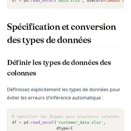
df 
=
 pd
.
read_excel
(
'data.xlsx'
, usecols
=lambda
x
: 
Spécification et conversion
des types de données
Définir les types de données des
colonnes
Définissez explicitement les types de données pour
éviter les erreurs d'inférence automatique :
# Spécifier les dtypes pour plusieurs colonnes
df 
=
 pd
.
read_excel
(
'customer_data.xlsx'
,
                   dtype
=
{