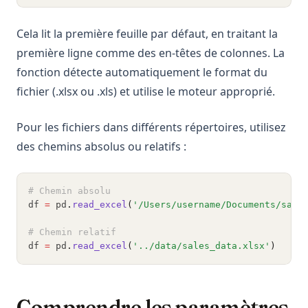
Cela lit la première feuille par défaut, en traitant la
première ligne comme des en-têtes de colonnes. La
fonction détecte automatiquement le format du
fichier (.xlsx ou .xls) et utilise le moteur approprié.
Pour les fichiers dans différents répertoires, utilisez
des chemins absolus ou relatifs :
# Chemin absolu
df 
=
 pd
.
read_excel
(
'/Users/username/Documents/sale
# Chemin relatif
df 
=
 pd
.
read_excel
(
'../data/sales_data.xlsx'
)
Comprendre les paramètres