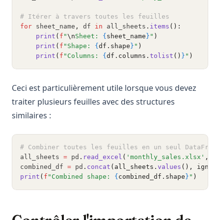
# Itérer à travers toutes les feuilles
for
 sheet_name
,
 df 
in
 all_sheets
.
items
():
print
(
f
"
\n
Sheet: 
{
sheet_name
}
"
)
print
(
f
"Shape: 
{
df.shape
}
"
)
print
(
f
"Columns: 
{
df.columns.
tolist
()
}
"
)
Ceci est particulièrement utile lorsque vous devez
traiter plusieurs feuilles avec des structures
similaires :
# Combiner toutes les feuilles en un seul DataFram
all_sheets 
=
 pd
.
read_excel
(
'monthly_sales.xlsx'
, s
combined_df 
=
 pd
.
concat
(all_sheets.
values
(), ignor
print
(
f
"Combined shape: 
{
combined_df.shape
}
"
)