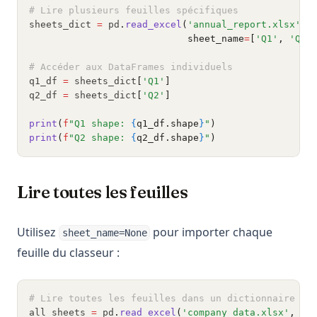
# Lire plusieurs feuilles spécifiques
sheets_dict 
=
 pd
.
read_excel
(
'annual_report.xlsx'
,
                            sheet_name
=
[
'Q1'
, 
'Q2'
# Accéder aux DataFrames individuels
q1_df 
=
 sheets_dict
[
'Q1'
]
q2_df 
=
 sheets_dict
[
'Q2'
]
print
(
f
"Q1 shape: 
{
q1_df.shape
}
"
)
print
(
f
"Q2 shape: 
{
q2_df.shape
}
"
)
Lire toutes les feuilles
Utilisez
pour importer chaque
sheet_name=None
feuille du classeur :
# Lire toutes les feuilles dans un dictionnaire
all_sheets 
=
 pd
.
read_excel
(
'company_data.xlsx'
, sh