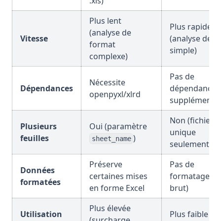
.xls)
Plus lent
Plus rapide
(analyse de
Vitesse
(analyse de t
format
simple)
complexe)
Pas de
Nécessite
Dépendances
dépendances
openpyxl/xlrd
supplémentai
Non (fichier
Plusieurs
Oui (paramètre
unique
feuilles
)
sheet_name
seulement)
Préserve
Pas de
Données
certaines mises
formatage (te
formatées
en forme Excel
brut)
Plus élevée
Utilisation
Plus faible
(surcharge