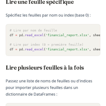
Lire une feuille spécifique
Spécifiez les feuilles par nom ou index (base 0) :
# Lire par nom de feuille
df 
=
 pd
.
read_excel
(
'financial_report.xlsx'
, sheet_
# Lire par index (0 = première feuille)
df 
=
 pd
.
read_excel
(
'financial_report.xlsx'
, sheet_
Lire plusieurs feuilles à la fois
Passez une liste de noms de feuilles ou d'indices
pour importer plusieurs feuilles dans un
dictionnaire de DataFrames :