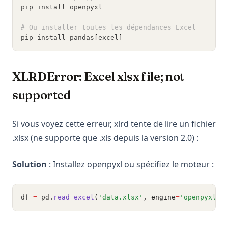
pip install openpyxl
# Ou installer toutes les dépendances Excel
pip install pandas
[
excel
]
XLRDError: Excel xlsx file; not
supported
Si vous voyez cette erreur, xlrd tente de lire un fichier
.xlsx (ne supporte que .xls depuis la version 2.0) :
Solution
: Installez openpyxl ou spécifiez le moteur :
df 
=
 pd
.
read_excel
(
'data.xlsx'
, engine
=
'openpyxl'
)