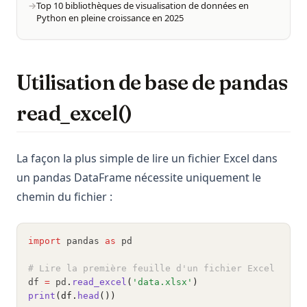
Top 10 bibliothèques de visualisation de données en
Python en pleine croissance en 2025
Utilisation de base de pandas
read_excel()
La façon la plus simple de lire un fichier Excel dans
un pandas DataFrame nécessite uniquement le
chemin du fichier :
import
 pandas 
as
 pd
# Lire la première feuille d'un fichier Excel
df 
=
 pd
.
read_excel
(
'data.xlsx'
)
print
(df.
head
())