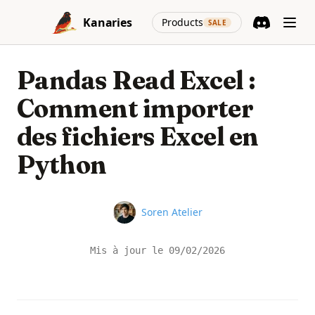
Skip to content
(opens in a new
Kanaries
Products
SALE
Discord
(opens in a n
Pandas Read Excel :
Comment importer
des fichiers Excel en
Python
Name
Soren Atelier
Mis à jour le
09/02/2026