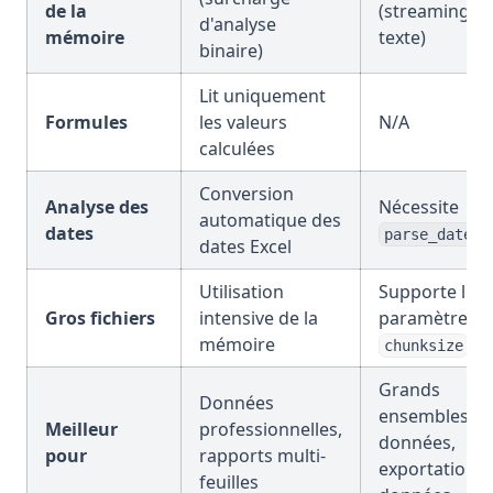
de la
(streaming d
d'analyse
mémoire
texte)
binaire)
Lit uniquement
Formules
les valeurs
N/A
calculées
Conversion
Analyse des
Nécessite
automatique des
dates
parse_dates
dates Excel
Utilisation
Supporte le
Gros fichiers
intensive de la
paramètre
mémoire
chunksize
Grands
Données
ensembles d
Meilleur
professionnelles,
données,
pour
rapports multi-
exportations 
feuilles