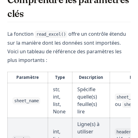
clés
La fonction
offre un contrôle étendu
read_excel()
sur la manière dont les données sont importées.
Voici un tableau de référence des paramètres les
plus importants :
Paramètre
Type
Description
Exe
str,
Spécifie
int,
quelle(s)
sheet_na
sheet_name
list,
feuille(s)
ou
sheet
None
lire
Ligne(s) à
int,
utiliser
header=0