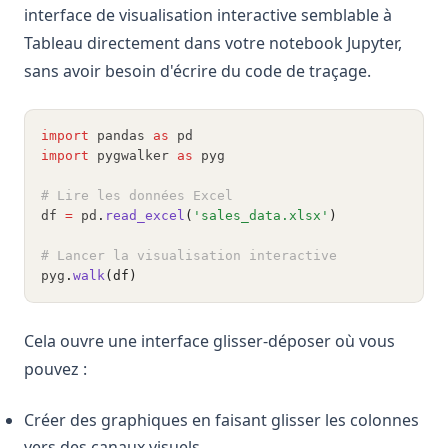
interface de visualisation interactive semblable à
Tableau directement dans votre notebook Jupyter,
sans avoir besoin d'écrire du code de traçage.
import
 pandas 
as
 pd
import
 pygwalker 
as
 pyg
# Lire les données Excel
df 
=
 pd
.
read_excel
(
'sales_data.xlsx'
)
# Lancer la visualisation interactive
pyg
.
walk
(df)
Cela ouvre une interface glisser-déposer où vous
pouvez :
Créer des graphiques en faisant glisser les colonnes
vers des canaux visuels