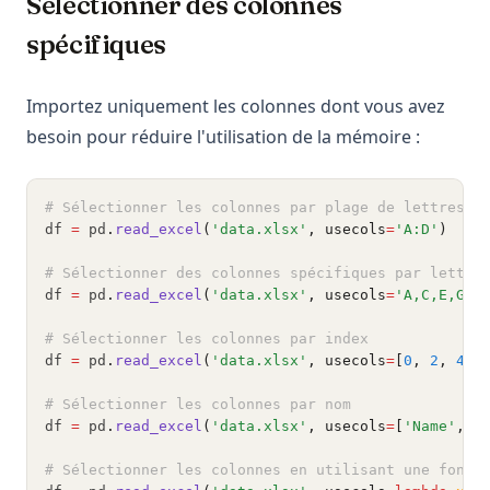
Sélectionner des colonnes
spécifiques
Importez uniquement les colonnes dont vous avez
besoin pour réduire l'utilisation de la mémoire :
# Sélectionner les colonnes par plage de lettres
df 
=
 pd
.
read_excel
(
'data.xlsx'
, usecols
=
'A:D'
)
# Sélectionner des colonnes spécifiques par lettre
df 
=
 pd
.
read_excel
(
'data.xlsx'
, usecols
=
'A,C,E,G'
)
# Sélectionner les colonnes par index
df 
=
 pd
.
read_excel
(
'data.xlsx'
, usecols
=
[
0
, 
2
, 
4
, 
# Sélectionner les colonnes par nom
df 
=
 pd
.
read_excel
(
'data.xlsx'
, usecols
=
[
'Name'
, 
'
# Sélectionner les colonnes en utilisant une fonct