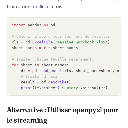
traitez une feuille à la fois :
import
 pandas 
as
 pd
# Obtenir d'abord tous les noms de feuilles
xls 
=
 pd
.
ExcelFile
(
'massive_workbook.xlsx'
)
sheet_names 
=
 xls
.
sheet_names
# Traiter chaque feuille séparément
for
 sheet 
in
 sheet_names
:
    df 
=
 pd
.
read_excel
(xls, sheet_name
=
sheet, nrow
# Traiter df ici
    result 
=
 df
.
describe
()
print
(
f
"
\n
{
sheet
}
 Summary:
\n
{
result
}
"
)
Alternative : Utiliser openpyxl pour
le streaming