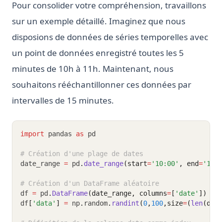
Pour consolider votre compréhension, travaillons
sur un exemple détaillé. Imaginez que nous
disposions de données de séries temporelles avec
un point de données enregistré toutes les 5
minutes de 10h à 11h. Maintenant, nous
souhaitons rééchantillonner ces données par
intervalles de 15 minutes.
import
 pandas 
as
 pd
# Création d'une plage de dates
date_range 
=
 pd
.
date_range
(start
=
'10:00'
, end
=
'11:
# Création d'un DataFrame aléatoire
df 
=
 pd
.
DataFrame
(date_range, columns
=
[
'date'
])
df
[
'data'
]
=
 np
.
random
.
randint
(
0
,
100
,size
=
(
len
(dat