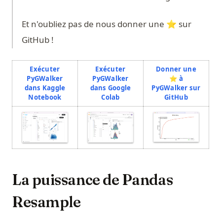
Et n'oubliez pas de nous donner une ⭐️ sur
GitHub !
Exécuter
Exécuter
Donner une
PyGWalker
PyGWalker
⭐️ à
dans Kaggle
dans Google
PyGWalker sur
(opens in a new tab)
(opens in a new tab)
(opens in 
Notebook
Colab
GitHub
(opens in a
(opens in a new tab)
(opens in a new tab)
La puissance de Pandas
Resample