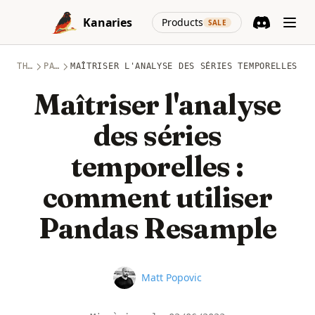
Skip to content
(opens in a new
Kanaries
Products
SALE
Discord
(opens in a n
THÈMES
PANDAS
MAÎTRISER L'ANALYSE DES SÉRIES TEMPORELLES : 
Maîtriser l'analyse
des séries
temporelles :
comment utiliser
Pandas Resample
Name
Matt Popovic