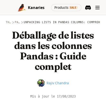
Skip to content
(opens in a new
Kanaries
Products
SALE
Discord
(opens in a n
THÈMES
PANDAS
UNPACKING LISTS IN PANDAS COLUMNS: COMPREHENS
Déballage de listes
dans les colonnes
Pandas : Guide
complet
Name
Rajiv Chandra
Mis à jour le
17/08/2023