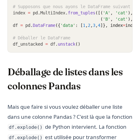
# Supposons que nous ayons le DataFrame suivant
index 
=
 pd
.
MultiIndex
.
from_tuples
([(
'A'
, 
'cat'
), (
                                   (
'B'
, 
'cat'
), (
df 
=
 pd
.
DataFrame
({
'data'
: [
1
,
2
,
3
,
4
]}, index
=
index
# Déballer le DataFrame
df_unstacked 
=
 df
.
unstack
()
Déballage de listes dans les
colonnes Pandas
Mais que faire si vous voulez déballer une liste
dans une colonne Pandas ? C'est là que la fonction
de Python intervient. La fonction
df.explode()
est utilisée pour transformer
df.explode()