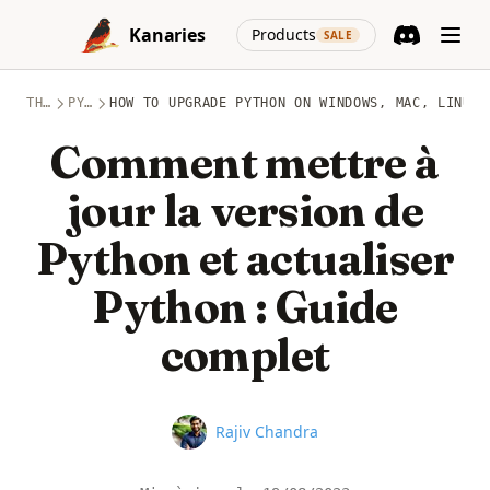
Skip to content
(opens in a new
Kanaries
Products
SALE
Discord
(opens in a n
THÈMES
PYTHON
HOW TO UPGRADE PYTHON ON WINDOWS, MAC, LINUX?
Comment mettre à
jour la version de
Python et actualiser
Python : Guide
complet
Name
Rajiv Chandra