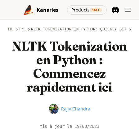
Skip to content
(opens in a new
Kanaries
Products
SALE
Discord
(opens in a n
THÈMES
PYTHON
NLTK TOKENIZATION IN PYTHON: QUICKLY GET STAR
NLTK Tokenization
en Python :
Commencez
rapidement ici
Name
Rajiv Chandra
Mis à jour le
19/08/2023