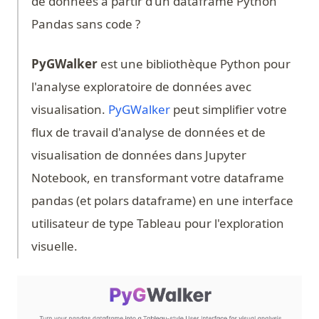
de données à partir d'un dataframe Python
Pandas sans code ?
PyGWalker
est une bibliothèque Python pour
l'analyse exploratoire de données avec
(opens in a new tab)
visualisation.
PyGWalker
peut simplifier votre
flux de travail d'analyse de données et de
visualisation de données dans Jupyter
Notebook, en transformant votre dataframe
pandas (et polars dataframe) en une interface
utilisateur de type Tableau pour l'exploration
visuelle.
(op