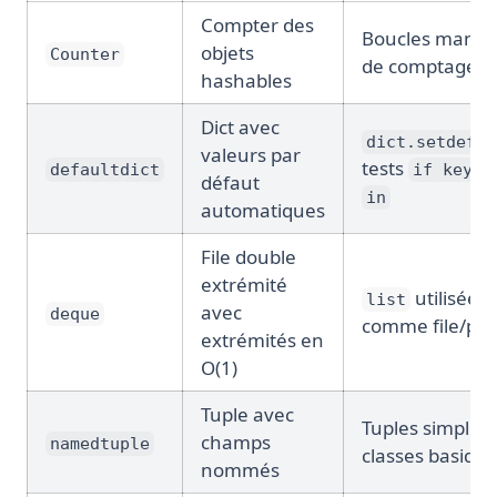
Compter des
Boucles manue
objets
Counter
de comptage vi
hashables
Dict avec
dict.setdefau
valeurs par
tests
defaultdict
if key n
défaut
in
automatiques
File double
extrémité
utilisée
list
avec
deque
comme file/pile
extrémités en
O(1)
Tuple avec
Tuples simples,
champs
namedtuple
classes basiqu
nommés