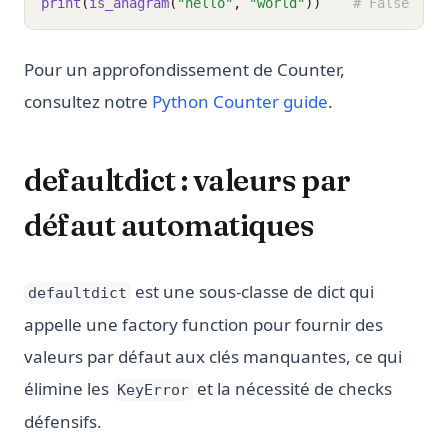
print
(
is_anagram
(
"hello"
, 
"world"
))
# False
Pour un approfondissement de Counter,
consultez notre
Python Counter guide
.
defaultdict : valeurs par
défaut automatiques
est une sous-classe de dict qui
defaultdict
appelle une factory function pour fournir des
valeurs par défaut aux clés manquantes, ce qui
élimine les
et la nécessité de checks
KeyError
défensifs.