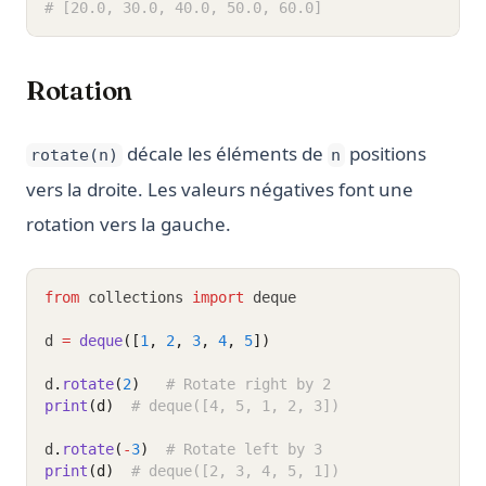
# [20.0, 30.0, 40.0, 50.0, 60.0]
Rotation
décale les éléments de
positions
rotate(n)
n
vers la droite. Les valeurs négatives font une
rotation vers la gauche.
from
 collections 
import
 deque
d 
=
deque
([
1
, 
2
, 
3
, 
4
, 
5
])
d
.
rotate
(
2
)
# Rotate right by 2
print
(d)
# deque([4, 5, 1, 2, 3])
d
.
rotate
(
-
3
)
# Rotate left by 3
print
(d)
# deque([2, 3, 4, 5, 1])