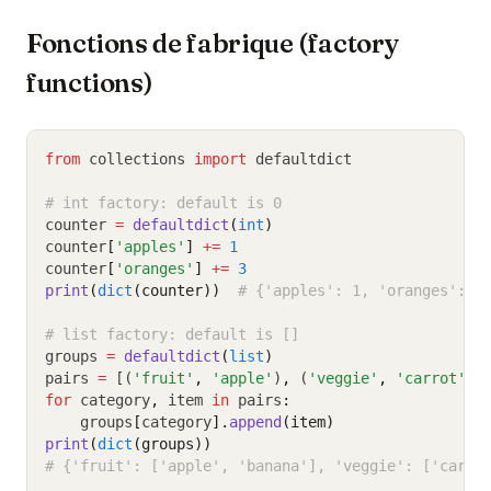
Fonctions de fabrique (factory
functions)
from
 collections 
import
 defaultdict
# int factory: default is 0
counter 
=
defaultdict
(
int
)
counter
[
'apples'
]
+=
1
counter
[
'oranges'
]
+=
3
print
(
dict
(counter))
# {'apples': 1, 'oranges': 3
# list factory: default is []
groups 
=
defaultdict
(
list
)
pairs 
=
 [(
'fruit'
,
'apple'
)
,
 (
'veggie'
,
'carrot'
)
,
for
 category
,
 item 
in
 pairs
:
    groups
[
category
].
append
(item)
print
(
dict
(groups))
# {'fruit': ['apple', 'banana'], 'veggie': ['carro