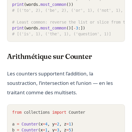
print
(words.
most_common
())
# [('to', 2), ('be', 2), ('or', 1), ('not', 1), ('
# Least common: reverse the list or slice from the
print
(words.
most_common
()[
-
3
:])
# [('is', 1), ('the', 1), ('question', 1)]
Arithmétique sur Counter
Les counters supportent l’addition, la
soustraction, l’intersection et l’union — en les
traitant comme des multisets.
from
 collections 
import
 Counter
a 
=
Counter
(x
=
4
, y
=
2
, z
=
1
)
b 
=
Counter
(x
=
1
, y
=
3
, z
=
5
)