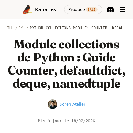
Skip to content
(opens in a new
Kanaries
Products
SALE
Discord
(opens in a n
THÈMES
PYTHON
PYTHON COLLECTIONS MODULE: COUNTER, DEFAULTDI
Module collections
de Python : Guide
Counter, defaultdict,
deque, namedtuple
Name
Soren Atelier
Mis à jour le
18/02/2026