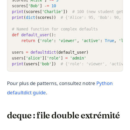
scores
[
'Alice'
]
-=
5
scores
[
'Bob'
]
-=
10
print
(scores[
'Charlie'
])
# 100 (new student gets 
print
(
dict
(scores))
# {'Alice': 95, 'Bob': 90, 'C
# Named function for complex defaults
def
default_user
():
return
{
'role'
:
'viewer'
,
'active'
:
True
,
'log
users 
=
defaultdict
(default_user)
users
[
'alice'
]
[
'role'
] 
=
'admin'
print
(users[
'bob'
])
# {'role': 'viewer', 'active'
Pour plus de patterns, consultez notre
Python
defaultdict guide
.
deque : file double extrémité