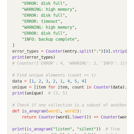
"ERROR: disk full"
,
"WARNING: high memory"
,
"ERROR: disk full"
,
"ERROR: timeout"
,
"WARNING: high memory"
,
"ERROR: disk full"
,
"INFO: backup complete"
,
]
error_types 
=
Counter
(entry.
split
(
":"
)[
0
].
strip
() 
print
(error_types)
# Counter({'ERROR': 4, 'WARNING': 2, 'INFO': 1})
# Find unique elements (count == 1)
data 
=
 [
1
,
2
,
3
,
2
,
1
,
4
,
5
,
4
]
unique 
=
 [item 
for
 item
,
 count 
in
Counter
(data).
it
print
(unique)
# [3, 5]
# Check if one collection is a subset of another (
def
is_anagram
(
word1
,
word2
):
return
Counter
(word1.
lower
())
==
Counter
(word2
print
(
is_anagram
(
"listen"
, 
"silent"
))
# True