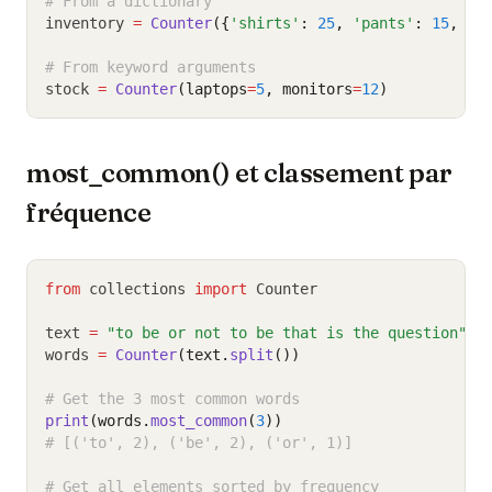
# From a dictionary
inventory 
=
Counter
({
'shirts'
: 
25
, 
'pants'
: 
15
, 
'h
# From keyword arguments
stock 
=
Counter
(laptops
=
5
, monitors
=
12
)
most_common() et classement par
fréquence
from
 collections 
import
 Counter
text 
=
"to be or not to be that is the question"
words 
=
Counter
(text.
split
())
# Get the 3 most common words
print
(words.
most_common
(
3
))
# [('to', 2), ('be', 2), ('or', 1)]
# Get all elements sorted by frequency