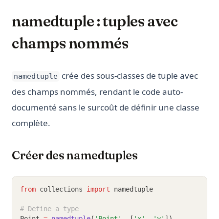
namedtuple : tuples avec
champs nommés
crée des sous-classes de tuple avec
namedtuple
des champs nommés, rendant le code auto-
documenté sans le surcoût de définir une classe
complète.
Créer des namedtuples
from
 collections 
import
 namedtuple
# Define a type
Point 
=
namedtuple
(
'Point'
, [
'x'
, 
'y'
])