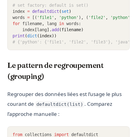
# set factory: default is set()
index 
=
defaultdict
(
set
)
words 
=
 [(
'file1'
,
'python'
)
,
 (
'file2'
,
'python'
)
,
for
 filename
,
 lang 
in
 words
:
    index
[
lang
].
add
(filename)
print
(
dict
(index))
# {'python': {'file1', 'file2', 'file3'}, 'java': 
Le pattern de regroupement
(grouping)
Regrouper des données liées est l’usage le plus
courant de
. Comparez
defaultdict(list)
l’approche manuelle :
from
 collections 
import
 defaultdict