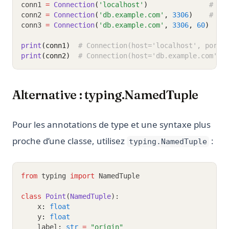
conn1 
=
Connection
(
'localhost'
)
# po
conn2 
=
Connection
(
'db.example.com'
, 
3306
)
# ti
conn3 
=
Connection
(
'db.example.com'
, 
3306
, 
60
)
print
(conn1)
# Connection(host='localhost', port=
print
(conn2)
# Connection(host='db.example.com', 
Alternative : typing.NamedTuple
Pour les annotations de type et une syntaxe plus
proche d’une classe, utilisez
:
typing.NamedTuple
from
 typing 
import
 NamedTuple
class
Point
(
NamedTuple
):
    x
:
float
    y
:
float
    label
:
str
=
"origin"