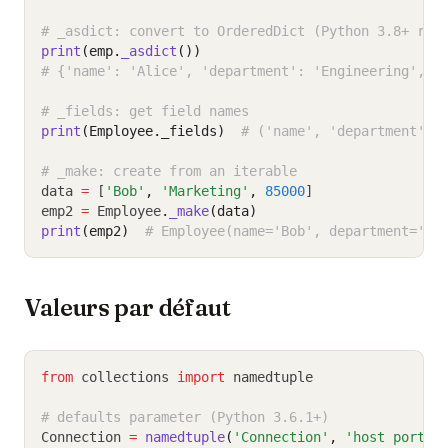
# _asdict: convert to OrderedDict (Python 3.8+ ret
print
(emp.
_asdict
())
# {'name': 'Alice', 'department': 'Engineering', '
# _fields: get field names
print
(Employee._fields)
# ('name', 'department', 
# _make: create from an iterable
data 
=
 [
'Bob'
,
'Marketing'
,
85000
]
emp2 
=
 Employee
.
_make
(data)
print
(emp2)
# Employee(name='Bob', department='Ma
Valeurs par défaut
from
 collections 
import
 namedtuple
# defaults parameter (Python 3.6.1+)
Connection 
=
namedtuple
(
'Connection'
, 
'host port t