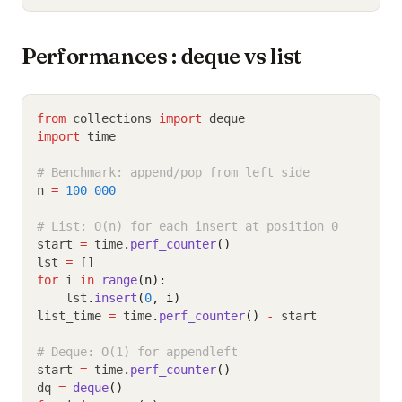
Performances : deque vs list
from
 collections 
import
 deque
import
 time
# Benchmark: append/pop from left side
n 
=
100_000
# List: O(n) for each insert at position 0
start 
=
 time
.
perf_counter
()
lst 
=
 []
for
 i 
in
range
(n):
    lst
.
insert
(
0
, i)
list_time 
=
 time
.
perf_counter
()
-
 start
# Deque: O(1) for appendleft
start 
=
 time
.
perf_counter
()
dq 
=
deque
()