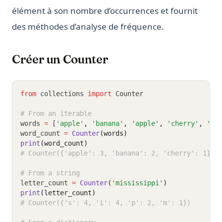
élément à son nombre d’occurrences et fournit
des méthodes d’analyse de fréquence.
Créer un Counter
from
 collections 
import
 Counter
# From an iterable
words 
=
 [
'apple'
,
'banana'
,
'apple'
,
'cherry'
,
'ba
word_count 
=
Counter
(words)
print
(word_count)
# Counter({'apple': 3, 'banana': 2, 'cherry': 1})
# From a string
letter_count 
=
Counter
(
'mississippi'
)
print
(letter_count)
# Counter({'s': 4, 'i': 4, 'p': 2, 'm': 1})