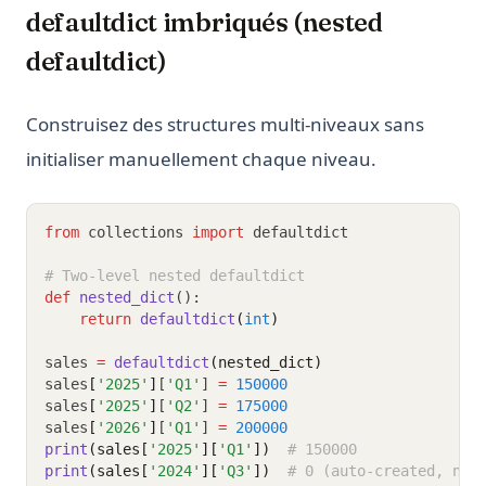
defaultdict imbriqués (nested
defaultdict)
Construisez des structures multi-niveaux sans
initialiser manuellement chaque niveau.
from
 collections 
import
 defaultdict
# Two-level nested defaultdict
def
nested_dict
():
return
defaultdict
(
int
)
sales 
=
defaultdict
(nested_dict)
sales
[
'2025'
]
[
'Q1'
] 
=
150000
sales
[
'2025'
]
[
'Q2'
] 
=
175000
sales
[
'2026'
]
[
'Q1'
] 
=
200000
print
(sales[
'2025'
][
'Q1'
])
# 150000
print
(sales[
'2024'
][
'Q3'
])
# 0 (auto-created, no 