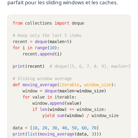
parfait pour les sliding windows et les caches.
from
 collections 
import
 deque
# Keep only the last 5 items
recent 
=
deque
(maxlen
=
5
)
for
 i 
in
range
(
10
):
    recent
.
append
(i)
print
(recent)
# deque([5, 6, 7, 8, 9], maxlen=5)
# Sliding window average
def
moving_average
(
iterable
,
window_size
):
    window 
=
deque
(maxlen
=
window_size)
for
 value 
in
 iterable
:
        window
.
append
(value)
if
len
(window)
==
 window_size
:
yield
sum
(window)
/
 window_size
data 
=
 [
10
,
20
,
30
,
40
,
50
,
60
,
70
]
print
(
list
(
moving_average
(data, 
3
)))