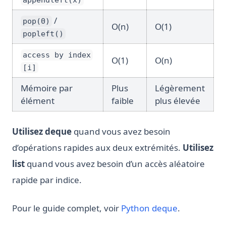
appendleft(x)
/
pop(0)
O(n)
O(1)
popleft()
access by index
O(1)
O(n)
[i]
Mémoire par
Plus
Légèrement
élément
faible
plus élevée
Utilisez deque
quand vous avez besoin
d’opérations rapides aux deux extrémités.
Utilisez
list
quand vous avez besoin d’un accès aléatoire
rapide par indice.
Pour le guide complet, voir
Python deque
.