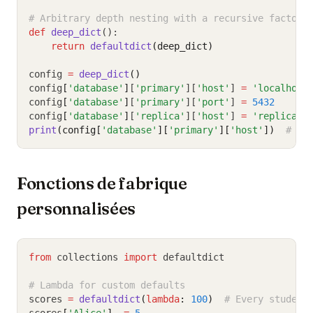
# Arbitrary depth nesting with a recursive factory
def
deep_dict
():
return
defaultdict
(deep_dict)
config 
=
deep_dict
()
config
[
'database'
]
[
'primary'
][
'host'
] 
=
'localhost
config
[
'database'
]
[
'primary'
][
'port'
] 
=
5432
config
[
'database'
]
[
'replica'
][
'host'
] 
=
'replica.l
print
(config[
'database'
][
'primary'
][
'host'
])
# lo
Fonctions de fabrique
personnalisées
from
 collections 
import
 defaultdict
# Lambda for custom defaults
scores 
=
defaultdict
(
lambda
: 
100
)
# Every student