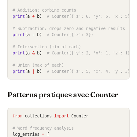
# Addition: combine counts
print
(a 
+
 b)
# Counter({'z': 6, 'y': 5, 'x': 5})
# Subtraction: drops zero and negative results
print
(a 
-
 b)
# Counter({'x': 3})
# Intersection (min of each)
print
(a 
&
 b)
# Counter({'y': 2, 'x': 1, 'z': 1})
# Union (max of each)
print
(a 
|
 b)
# Counter({'z': 5, 'x': 4, 'y': 3})
Patterns pratiques avec Counter
from
 collections 
import
 Counter
# Word frequency analysis
log_entries 
=
 [