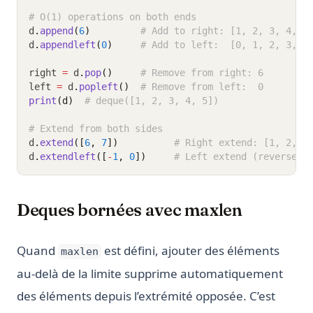
# O(1) operations on both ends
d
.
append
(
6
)
# Add to right: [1, 2, 3, 4, 5
d
.
appendleft
(
0
)
# Add to left:  [0, 1, 2, 3, 4
right 
=
 d
.
pop
()
# Remove from right: 6
left 
=
 d
.
popleft
()
# Remove from left:  0
print
(d)
# deque([1, 2, 3, 4, 5])
# Extend from both sides
d
.
extend
([
6
, 
7
])
# Right extend: [1, 2, 3
d
.
extendleft
([
-
1
, 
0
])
# Left extend (reversed)
Deques bornées avec maxlen
Quand
est défini, ajouter des éléments
maxlen
au-delà de la limite supprime automatiquement
des éléments depuis l’extrémité opposée. C’est