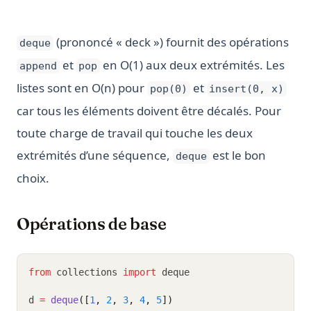
(prononcé « deck ») fournit des opérations
deque
et
en O(1) aux deux extrémités. Les
append
pop
listes sont en O(n) pour
et
pop(0)
insert(0, x)
car tous les éléments doivent être décalés. Pour
toute charge de travail qui touche les deux
extrémités d’une séquence,
est le bon
deque
choix.
Opérations de base
from
 collections 
import
 deque
d 
=
deque
([
1
, 
2
, 
3
, 
4
, 
5
])