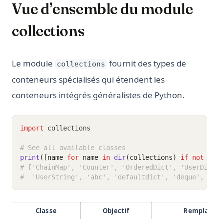
Vue d’ensemble du module
collections
Le module
fournit des types de
collections
conteneurs spécialisés qui étendent les
conteneurs intégrés généralistes de Python.
import
 collections
# See all available classes
print
([name 
for
 name 
in
dir
(collections) 
if
not
 na
# ['ChainMap', 'Counter', 'OrderedDict', 'UserDict
#  'UserString', 'abc', 'defaultdict', 'deque', 'n
Classe
Objectif
Remplace