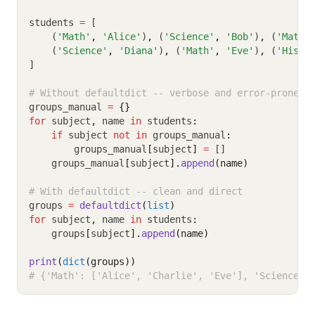
students 
=
 [
    (
'Math'
,
'Alice'
)
,
 (
'Science'
,
'Bob'
)
,
 (
'Math'
    (
'Science'
,
'Diana'
)
,
 (
'Math'
,
'Eve'
)
,
 (
'Histo
]
# Without defaultdict -- verbose and error-prone
groups_manual 
=
{}
for
 subject
,
 name 
in
 students
:
if
 subject 
not
in
 groups_manual
:
        groups_manual
[
subject
]
=
 []
    groups_manual
[
subject
].
append
(name)
# With defaultdict -- clean and direct
groups 
=
defaultdict
(
list
)
for
 subject
,
 name 
in
 students
:
    groups
[
subject
].
append
(name)
print
(
dict
(groups))
# {'Math': ['Alice', 'Charlie', 'Eve'], 'Science':