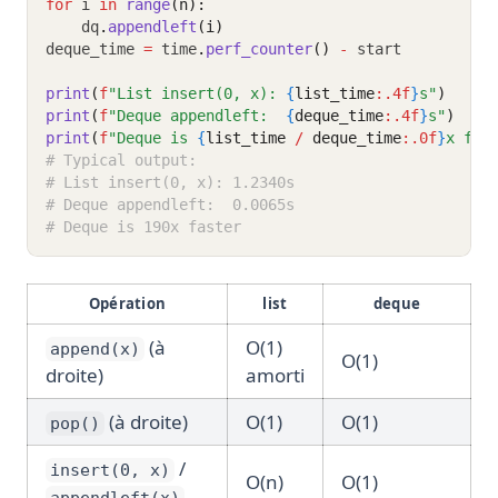
for
 i 
in
range
(n):
    dq
.
appendleft
(i)
deque_time 
=
 time
.
perf_counter
()
-
 start
print
(
f
"List insert(0, x): 
{
list_time
:.4f
}
s"
)
print
(
f
"Deque appendleft:  
{
deque_time
:.4f
}
s"
)
print
(
f
"Deque is 
{
list_time 
/
 deque_time
:.0f
}
x fas
# Typical output:
# List insert(0, x): 1.2340s
# Deque appendleft:  0.0065s
# Deque is 190x faster
Opération
list
deque
(à
O(1)
append(x)
O(1)
droite)
amorti
(à droite)
O(1)
O(1)
pop()
/
insert(0, x)
O(n)
O(1)