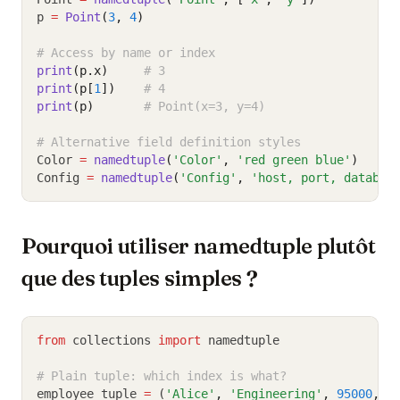
p 
=
Point
(
3
, 
4
)
# Access by name or index
print
(p.x)
# 3
print
(p[
1
])
# 4
print
(p)
# Point(x=3, y=4)
# Alternative field definition styles
Color 
=
namedtuple
(
'Color'
, 
'red green blue'
)
Config 
=
namedtuple
(
'Config'
, 
'host, port, databas
Pourquoi utiliser namedtuple plutôt
que des tuples simples ?
from
 collections 
import
 namedtuple
# Plain tuple: which index is what?
employee_tuple 
=
 (
'Alice'
,
'Engineering'
,
95000
,
T