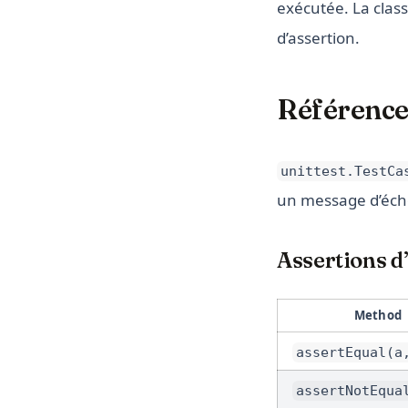
exécutée. La clas
d’assertion.
Référence
unittest.TestCa
un message d’échec
Assertions d’
Method
assertEqual(a
assertNotEqua