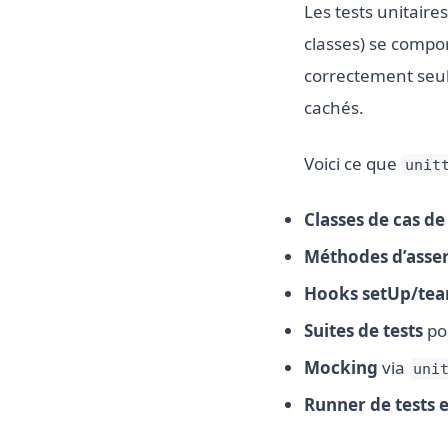
Les tests unitaire
classes) se compo
correctement seul
cachés.
Voici ce que
unit
Classes de cas de
Méthodes d’asser
Hooks setUp/te
Suites de tests
pou
Mocking
via
uni
Runner de tests