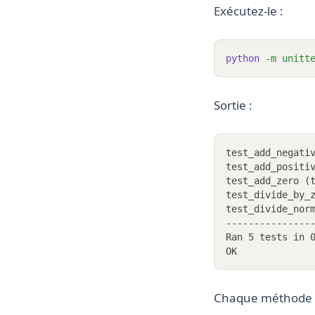
Exécutez-le :
python
-m
unitt
Sortie :
test_add_negati
test_add_positi
test_add_zero (
test_divide_by_
test_divide_nor
---------------
Ran 5 tests in 
OK
Chaque méthode 