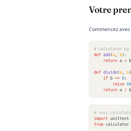
Votre prem
Commencez avec un
# calculator.py
def
add
(
a
,
b
):
return
 a 
+
 
def
divide
(
a
,
b
if
 b 
==
0
:
raise
V
return
 a 
/
 
# test_calculat
import
 unittest
from
 calculator