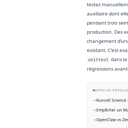
testez manuelleme
auxiliaire dont el
pendant trois sem
production. Des e
changement d’une 
existant. C’est ex
dans la
unittest
régressions avant
ARTICLES POPULA
Runcell Science 
Empêcher un Mac
OpenClaw vs Zero