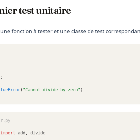
ier test unitaire
e fonction à tester et une classe de test correspondan
b
):
alueError
(
"Cannot divide by zero"
)
b
or.py
 
import
 add
,
 divide