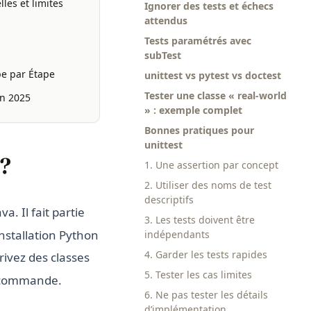
les et limites
Ignorer des tests et échecs
attendus
Tests paramétrés avec
subTest
pe par Étape
unittest vs pytest vs doctest
Tester une classe « real-world
en 2025
» : exemple complet
Bonnes pratiques pour
unittest
 ?
1. Une assertion par concept
2. Utiliser des noms de test
descriptifs
a. Il fait partie
3. Les tests doivent être
nstallation Python
indépendants
4. Garder les tests rapides
ivez des classes
5. Tester les cas limites
de commande.
6. Ne pas tester les détails
d’implémentation