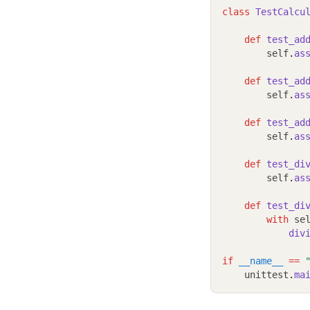
class
TestCalcu
def
test_ad
        self
.
as
def
test_ad
        self
.
as
def
test_ad
        self
.
as
def
test_di
        self
.
as
def
test_di
with
 se
div
if
__name__
==
    unittest
.
ma