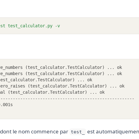
est
test_calculator.py
-v
ve_numbers (test_calculator.TestCalculator) ... ok
ve_numbers (test_calculator.TestCalculator) ... ok
test_calculator.TestCalculator) ... ok
zero_raises (test_calculator.TestCalculator) ... ok
mal (test_calculator.TestCalculator) ... ok
-------------------------------------------------------
0.001s
dont le nom commence par
est automatiquement
test_