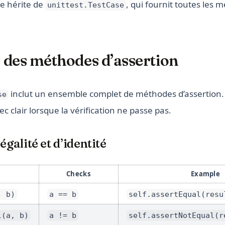
se hérite de
, qui fournit toutes les 
unittest.TestCase
 des méthodes d’assertion
inclut un ensemble complet de méthodes d’assertion
se
 clair lorsque la vérification ne passe pas.
égalité et d’identité
Checks
Example
, b)
a == b
self.assertEqual(resu
l(a, b)
a != b
self.assertNotEqual(r