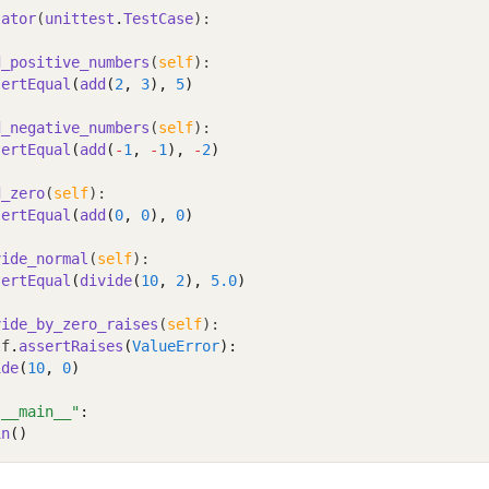
lator
(
unittest
.
TestCase
):
d_positive_numbers
(
self
):
sertEqual
(
add
(
2
, 
3
), 
5
)
d_negative_numbers
(
self
):
sertEqual
(
add
(
-
1
, 
-
1
), 
-
2
)
d_zero
(
self
):
sertEqual
(
add
(
0
, 
0
), 
0
)
vide_normal
(
self
):
sertEqual
(
divide
(
10
, 
2
), 
5.0
)
vide_by_zero_raises
(
self
):
lf
.
assertRaises
(
ValueError
):
ide
(
10
, 
0
)
"__main__"
:
in
()