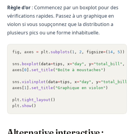
Règle d'or
: Commencez par un boxplot pour des
vérifications rapides. Passez à un graphique en
violon si vous soupçonnez que la distribution a
plusieurs pics ou une forme inhabituelle.
fig
,
 axes 
=
 plt
.
subplots
(
1
, 
2
, figsize
=
(
14
, 
5
))
sns
.
boxplot
(data
=
tips, x
=
"day"
, y
=
"total_bill"
, pa
axes
[
0
].
set_title
(
"Boîte à moustaches"
)
sns
.
violinplot
(data
=
tips, x
=
"day"
, y
=
"total_bill"
,
axes
[
1
].
set_title
(
"Graphique en violon"
)
plt
.
tight_layout
()
plt
.
show
()
Alternative interactive :