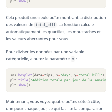
plt
.
show
()
Cela produit une seule boîte montrant la distribution
des valeurs de
. La fonction calcule
total_bill
automatiquement les quartiles, les moustaches et
les valeurs aberrantes pour vous.
Pour diviser les données par une variable
catégorielle, ajoutez le paramètre
:
x
sns
.
boxplot
(data
=
tips, x
=
"day"
, y
=
"total_bill"
)
plt
.
title
(
"Addition totale par jour de la semaine"
plt
.
show
()
Maintenant, vous voyez quatre boîtes côte à côte,
une pour chaque jour, ce qui facilite la comparaison