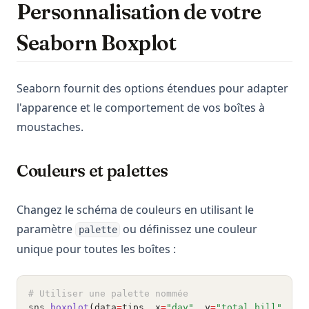
Personnalisation de votre
Seaborn Boxplot
Seaborn fournit des options étendues pour adapter
l'apparence et le comportement de vos boîtes à
moustaches.
Couleurs et palettes
Changez le schéma de couleurs en utilisant le
paramètre
ou définissez une couleur
palette
unique pour toutes les boîtes :
# Utiliser une palette nommée
sns
.
boxplot
(data
=
tips, x
=
"day"
, y
=
"total_bill"
, pa