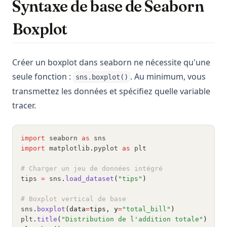
Syntaxe de base de Seaborn
Boxplot
Créer un boxplot dans seaborn ne nécessite qu'une
seule fonction :
. Au minimum, vous
sns.boxplot()
transmettez les données et spécifiez quelle variable
tracer.
import
 seaborn 
as
 sns
import
 matplotlib
.
pyplot 
as
 plt
# Charger un jeu de données intégré
tips 
=
 sns
.
load_dataset
(
"tips"
)
# Boxplot vertical de base
sns
.
boxplot
(data
=
tips, y
=
"total_bill"
)
plt
.
title
(
"Distribution de l'addition totale"
)