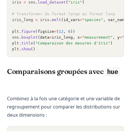
iris 
=
 sns
.
load_dataset
(
"iris"
)
# Transformer du format large au format long
iris_long 
=
 iris
.
melt
(id_vars
=
"species"
, var_name
=
plt
.
figure
(figsize
=
(
12
, 
6
))
sns
.
boxplot
(data
=
iris_long, x
=
"measurement"
, y
=
"cm
plt
.
title
(
"Comparaison des mesures d'Iris"
)
plt
.
show
()
Comparaisons groupées avec
hue
Combinez à la fois une catégorie et une variable de
regroupement pour comparer les distributions sur
deux dimensions :