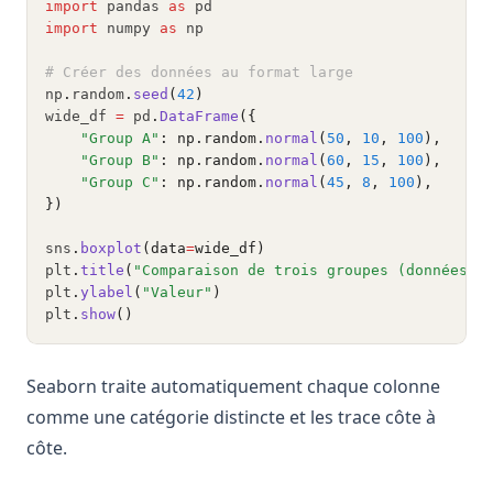
import
 pandas 
as
 pd
import
 numpy 
as
 np
# Créer des données au format large
np
.
random
.
seed
(
42
)
wide_df 
=
 pd
.
DataFrame
({
"Group A"
: np.random.
normal
(
50
, 
10
, 
100
),
"Group B"
: np.random.
normal
(
60
, 
15
, 
100
),
"Group C"
: np.random.
normal
(
45
, 
8
, 
100
),
})
sns
.
boxplot
(data
=
wide_df)
plt
.
title
(
"Comparaison de trois groupes (données a
plt
.
ylabel
(
"Valeur"
)
plt
.
show
()
Seaborn traite automatiquement chaque colonne
comme une catégorie distincte et les trace côte à
côte.