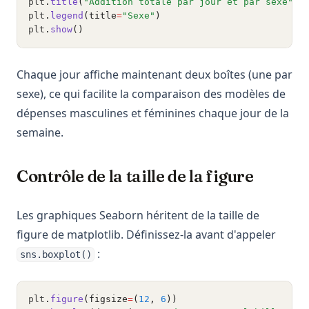
plt
.
title
(
"Addition totale par jour et par sexe"
)
plt
.
legend
(title
=
"Sexe"
)
plt
.
show
()
Chaque jour affiche maintenant deux boîtes (une par
sexe), ce qui facilite la comparaison des modèles de
dépenses masculines et féminines chaque jour de la
semaine.
Contrôle de la taille de la figure
Les graphiques Seaborn héritent de la taille de
figure de matplotlib. Définissez-la avant d'appeler
:
sns.boxplot()
plt
.
figure
(figsize
=
(
12
, 
6
))