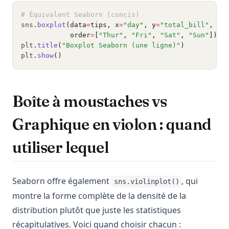
# Équivalent Seaborn (concis)
sns
.
boxplot
(data
=
tips, x
=
"day"
, y
=
"total_bill"
, pa
            order
=
[
"Thur"
, 
"Fri"
, 
"Sat"
, 
"Sun"
])
plt
.
title
(
"Boxplot Seaborn (une ligne)"
)
plt
.
show
()
Boîte à moustaches vs
Graphique en violon : quand
utiliser lequel
Seaborn offre également
, qui
sns.violinplot()
montre la forme complète de la densité de la
distribution plutôt que juste les statistiques
récapitulatives. Voici quand choisir chacun :