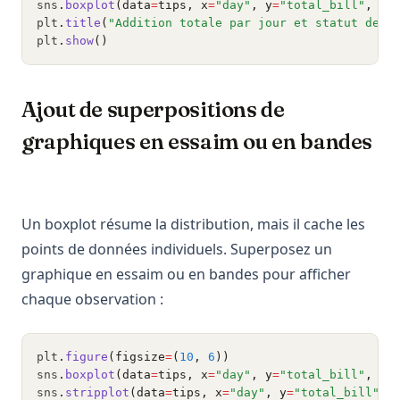
sns
.
boxplot
(data
=
tips, x
=
"day"
, y
=
"total_bill"
, hu
plt
.
title
(
"Addition totale par jour et statut de f
plt
.
show
()
Ajout de superpositions de
graphiques en essaim ou en bandes
Un boxplot résume la distribution, mais il cache les
points de données individuels. Superposez un
graphique en essaim ou en bandes pour afficher
chaque observation :
plt
.
figure
(figsize
=
(
10
, 
6
))
sns
.
boxplot
(data
=
tips, x
=
"day"
, y
=
"total_bill"
, pa
sns
.
stripplot
(data
=
tips, x
=
"day"
, y
=
"total_bill"
, 