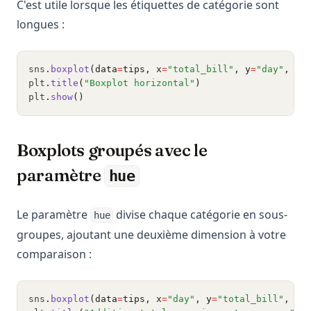
C'est utile lorsque les étiquettes de catégorie sont
longues :
sns
.
boxplot
(data
=
tips, x
=
"total_bill"
, y
=
"day"
, or
plt
.
title
(
"Boxplot horizontal"
)
plt
.
show
()
Boxplots groupés avec le
paramètre
hue
Le paramètre
divise chaque catégorie en sous-
hue
groupes, ajoutant une deuxième dimension à votre
comparaison :
sns
.
boxplot
(data
=
tips, x
=
"day"
, y
=
"total_bill"
, hu