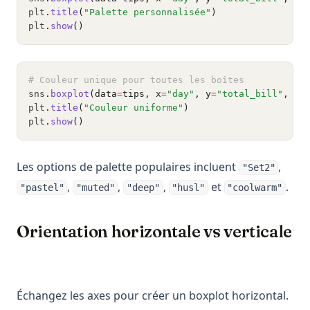
plt
.
title
(
"Palette personnalisée"
)
plt
.
show
()
# Couleur unique pour toutes les boîtes
sns
.
boxplot
(data
=
tips, x
=
"day"
, y
=
"total_bill"
, co
plt
.
title
(
"Couleur uniforme"
)
plt
.
show
()
Les options de palette populaires incluent
,
"Set2"
,
,
,
et
.
"pastel"
"muted"
"deep"
"husl"
"coolwarm"
Orientation horizontale vs verticale
Échangez les axes pour créer un boxplot horizontal.