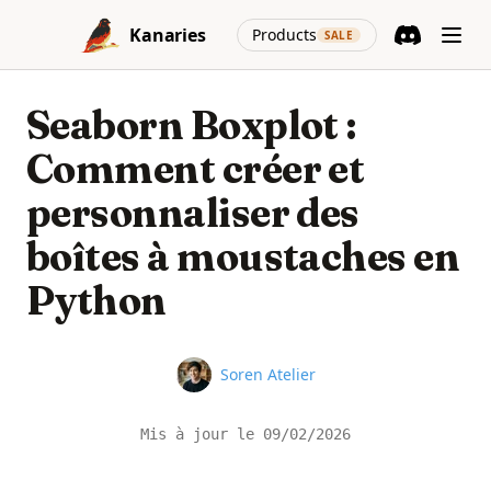
Skip to content
(opens in a new
Kanaries
Products
SALE
Discord
(opens in a n
Seaborn Boxplot :
Comment créer et
personnaliser des
boîtes à moustaches en
Python
Name
Soren Atelier
Mis à jour le
09/02/2026