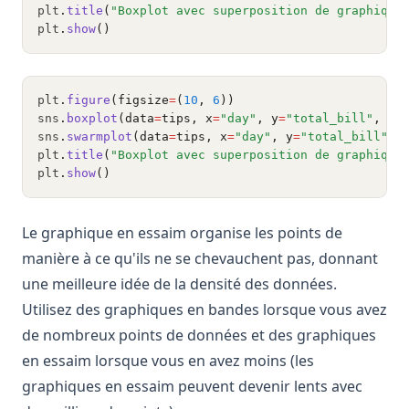
plt
.
title
(
"Boxplot avec superposition de graphique
plt
.
show
()
plt
.
figure
(figsize
=
(
10
, 
6
))
sns
.
boxplot
(data
=
tips, x
=
"day"
, y
=
"total_bill"
, pa
sns
.
swarmplot
(data
=
tips, x
=
"day"
, y
=
"total_bill"
, 
plt
.
title
(
"Boxplot avec superposition de graphique
plt
.
show
()
Le graphique en essaim organise les points de
manière à ce qu'ils ne se chevauchent pas, donnant
une meilleure idée de la densité des données.
Utilisez des graphiques en bandes lorsque vous avez
de nombreux points de données et des graphiques
en essaim lorsque vous en avez moins (les
graphiques en essaim peuvent devenir lents avec