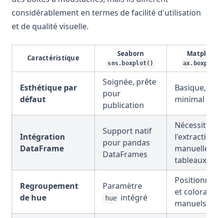
considérablement en termes de facilité d'utilisation
et de qualité visuelle.
Seaborn
Matplotli
Caractéristique
sns.boxplot()
ax.boxplo
Soignée, prête
Esthétique par
Basique, sty
pour
défaut
minimal
publication
Nécessite
Support natif
Intégration
l'extraction
pour pandas
DataFrame
manuelle d
DataFrames
tableaux
Positionne
Regroupement
Paramètre
et colorati
de hue
intégré
hue
manuels