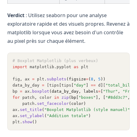
Verdict
: Utilisez seaborn pour une analyse
exploratoire rapide et des visuels propres. Revenez à
matplotlib lorsque vous avez besoin d'un contrôle
au pixel près sur chaque élément.
# Boxplot Matplotlib (plus verbeux)
import
 matplotlib
.
pyplot 
as
 plt
fig
,
 ax 
=
 plt
.
subplots
(figsize
=
(
8
, 
5
))
data_by_day 
=
 [tips
[
tips
[
"day"
]
==
 d
]
[
"total_bill"
bp 
=
 ax
.
boxplot
(data_by_day, labels
=
[
"Thur"
, 
"Fri"
for
 patch
,
 color 
in
zip
(bp[
"boxes"
], [
"#8dd3c7"
, 
"
    patch
.
set_facecolor
(color)
ax
.
set_title
(
"Boxplot Matplotlib (style manuel)"
)
ax
.
set_ylabel
(
"Addition totale"
)
plt
.
show
()