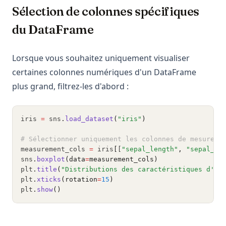
Sélection de colonnes spécifiques
du DataFrame
Lorsque vous souhaitez uniquement visualiser
certaines colonnes numériques d'un DataFrame
plus grand, filtrez-les d'abord :
iris 
=
 sns
.
load_dataset
(
"iris"
)
# Sélectionner uniquement les colonnes de mesure
measurement_cols 
=
 iris
[
[
"sepal_length"
,
"sepal_wi
sns
.
boxplot
(data
=
measurement_cols)
plt
.
title
(
"Distributions des caractéristiques d'Ir
plt
.
xticks
(rotation
=
15
)
plt
.
show
()