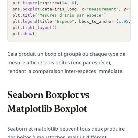
plt
.
figure
(figsize
=
(
14
, 
6
))
sns
.
boxplot
(data
=
iris_long, x
=
"measurement"
, y
=
"cm
plt
.
title
(
"Mesures d'Iris par espèce"
)
plt
.
legend
(title
=
"Espèce"
, bbox_to_anchor
=
(
1.05
, 
1
plt
.
tight_layout
()
plt
.
show
()
Cela produit un boxplot groupé où chaque type de
mesure affiche trois boîtes (une par espèce),
rendant la comparaison inter-espèces immédiate.
Seaborn Boxplot vs
Matplotlib Boxplot
Seaborn et matplotlib peuvent tous deux produire
des boîtes à moustaches, mais ils diffèrent