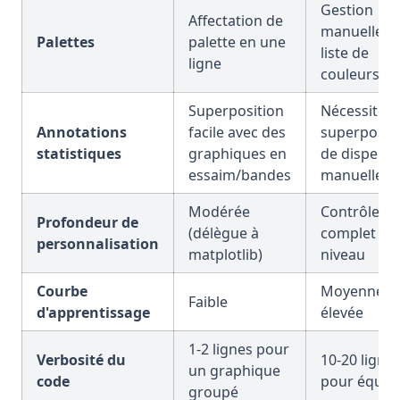
Gestion
Affectation de
manuelle d
Palettes
palette en une
liste de
ligne
couleurs
Superposition
Nécessite d
Annotations
facile avec des
superposit
statistiques
graphiques en
de dispersi
essaim/bandes
manuelles
Modérée
Contrôle
Profondeur de
(délègue à
complet de
personnalisation
matplotlib)
niveau
Courbe
Moyenne à
Faible
d'apprentissage
élevée
1-2 lignes pour
Verbosité du
10-20 ligne
un graphique
code
pour équiva
groupé