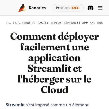
Skip to content
(opens in a new
Kanaries
Products
SALE
Discord
(opens in a n
THÈMES
STREAMLIT
HOW TO EASILY DEPLOY STREAMLIT APP AND HOST O
Comment déployer
facilement une
application
Streamlit et
l'héberger sur le
Cloud
Streamlit
s'est imposé comme un élément