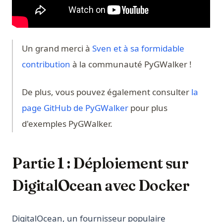
Un grand merci à
Sven et à sa formidable
(opens in a new tab)
contribution
à la communauté PyGWalker !
De plus, vous pouvez également consulter
la
(opens in a new tab)
page GitHub de PyGWalker
pour plus
d'exemples PyGWalker.
Partie 1 : Déploiement sur
DigitalOcean avec Docker
DigitalOcean, un fournisseur populaire