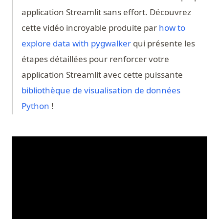
application Streamlit sans effort. Découvrez
cette vidéo incroyable produite par
how to
(opens in a new tab)
explore data with pygwalker
qui présente les
étapes détaillées pour renforcer votre
application Streamlit avec cette puissante
bibliothèque de visualisation de données
Python
!