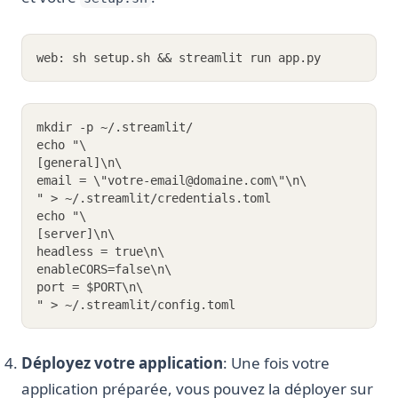
web: sh setup.sh && streamlit run app.py
mkdir -p ~/.streamlit/
echo "\
[general]\n\
email = \"votre-email@domaine.com\"\n\
" > ~/.streamlit/credentials.toml
echo "\
[server]\n\
headless = true\n\
enableCORS=false\n\
port = $PORT\n\
" > ~/.streamlit/config.toml
Déployez votre application
: Une fois votre
application préparée, vous pouvez la déployer sur