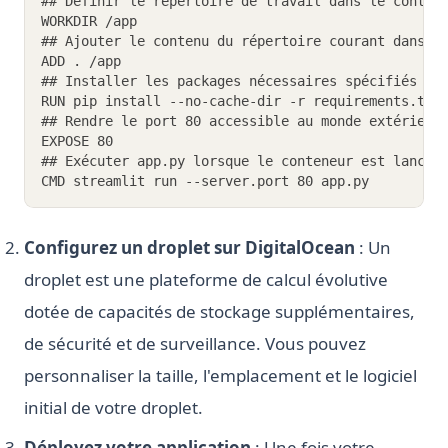
## Définir le répertoire de travail dans le conten
WORKDIR /app
## Ajouter le contenu du répertoire courant dans l
ADD . /app
## Installer les packages nécessaires spécifiés da
RUN pip install --no-cache-dir -r requirements.txt
## Rendre le port 80 accessible au monde extérieur
EXPOSE 80
## Exécuter app.py lorsque le conteneur est lancé
CMD streamlit run --server.port 80 app.py
Configurez un droplet sur DigitalOcean
: Un
droplet est une plateforme de calcul évolutive
dotée de capacités de stockage supplémentaires,
de sécurité et de surveillance. Vous pouvez
personnaliser la taille, l'emplacement et le logiciel
initial de votre droplet.
Déployez votre application
: Une fois votre