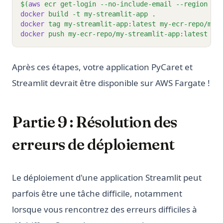
$(
aws
ecr
get-login
--no-include-email
--region
re
docker
build
-t
my-streamlit-app
.
docker
tag
my-streamlit-app:latest
my-ecr-repo/my-
docker
push
my-ecr-repo/my-streamlit-app:latest
Après ces étapes, votre application PyCaret et
Streamlit devrait être disponible sur AWS Fargate !
Partie 9 : Résolution des
erreurs de déploiement
Le déploiement d'une application Streamlit peut
parfois être une tâche difficile, notamment
lorsque vous rencontrez des erreurs difficiles à