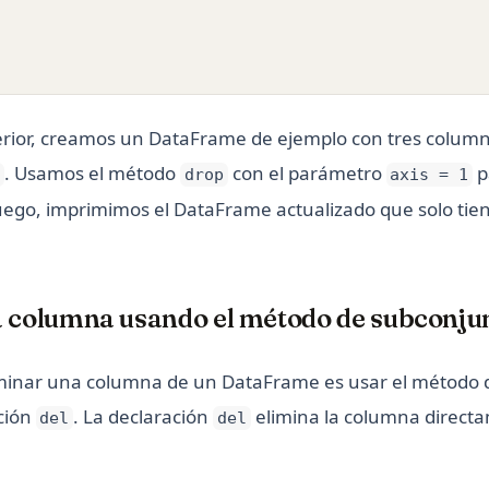
erior, creamos un DataFrame de ejemplo con tres colum
. Usamos el método
con el parámetro
p
y
drop
axis = 1
uego, imprimimos el DataFrame actualizado que solo tie
 columna usando el método de subconju
iminar una columna de un DataFrame es usar el método 
ción
. La declaración
elimina la columna directa
del
del