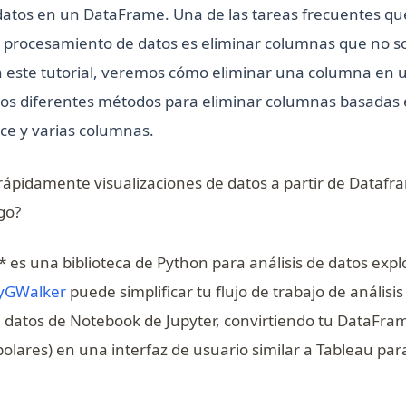
atos en un DataFrame. Una de las tareas frecuentes qu
de procesamiento de datos es eliminar columnas que no s
 En este tutorial, veremos cómo eliminar una columna en
os diferentes métodos para eliminar columnas basadas 
ice y varias columnas.
rápidamente visualizaciones de datos a partir de Dataf
go?
 es una biblioteca de Python para análisis de datos expl
(opens in a new tab)
yGWalker
puede simplificar tu flujo de trabajo de análisis
e datos de Notebook de Jupyter, convirtiendo tu DataFra
lares) en una interfaz de usuario similar a Tableau para