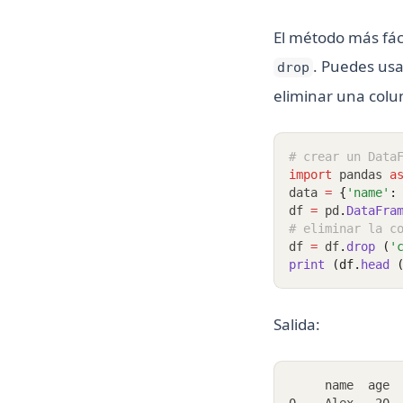
El método más fá
. Puedes us
drop
eliminar una col
# crear un Data
import
 pandas 
a
data 
=
{
'name'
:
df 
=
 pd
.
DataFra
# eliminar la c
df 
=
 df
.
drop 
(
'
print 
(df.
head 
Salida:
     name  age
0    Alex   20