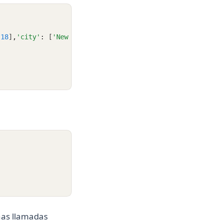
18
]
,
'city'
:
 [
'New York'
,
'Paris'
,
'London'
,
'Tokyo'
]
}
nas llamadas