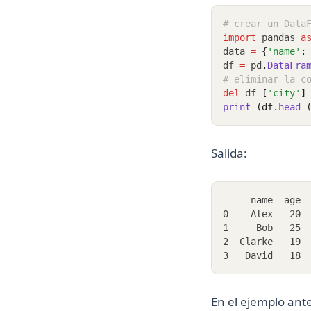
# crear un Data
import
 pandas 
a
data 
=
{
'name'
:
df 
=
 pd
.
DataFra
# eliminar la c
del
 df 
[
'city'
]
print 
(df.
head 
Salida:
     name  age
0    Alex   20
1     Bob   25
2  Clarke   19
3   David   18
En el ejemplo ant