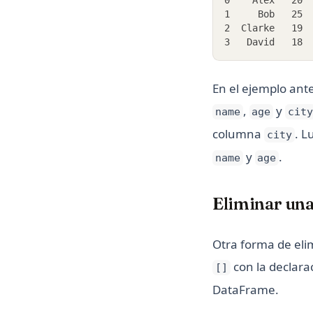
1     Bob   25
2  Clarke   19
3   David   18
En el ejemplo ant
,
y
name
age
cit
columna
. L
city
y
.
name
age
Eliminar una
Otra forma de el
con la declara
[]
DataFrame.