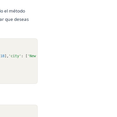
do el método
car que deseas
18
]
,
'city'
:
 [
'New York'
,
'Paris'
,
'London'
,
'Tokyo'
]
}