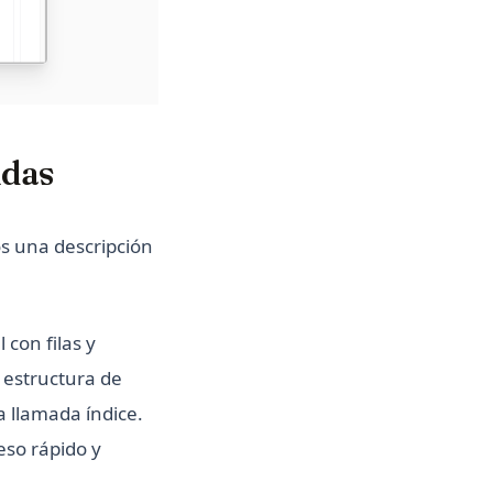
ndas
os una descripción
con filas y
 estructura de
 llamada índice.
eso rápido y