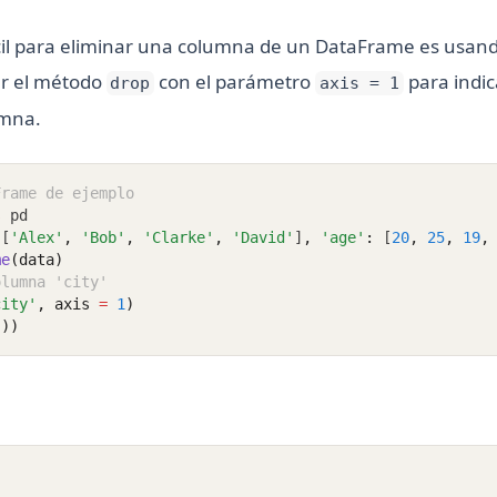
cil para eliminar una columna de un DataFrame es usan
ar el método
con el parámetro
para indi
drop
axis = 1
umna.
Frame de ejemplo
s
 pd
 [
'Alex'
,
'Bob'
,
'Clarke'
,
'David'
]
,
'age'
:
 [
20
,
25
,
19
,
me
(data)
olumna 'city'
city'
, axis 
=
1
)
())