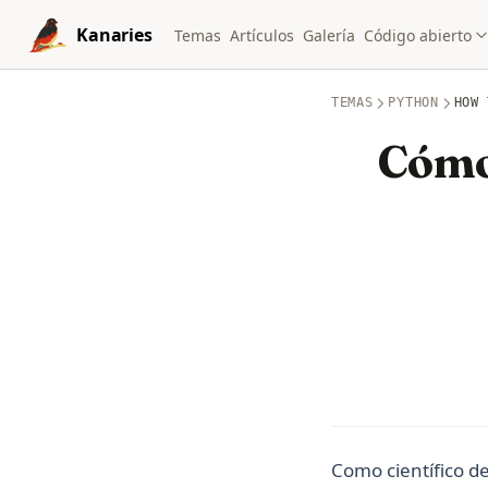
Skip to content
Kanaries
Temas
Artículos
Galería
Código abierto
TEMAS
PYTHON
HOW 
Cómo
Como científico d