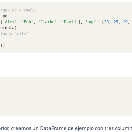
Frame de ejemplo
s
 pd
 [
'Alex'
,
'Bob'
,
'Clarke'
,
'David'
]
,
'age'
:
 [
20
,
25
,
19
,
me
(data)
olumna 'city'
())
erior, creamos un DataFrame de ejemplo con tres colum