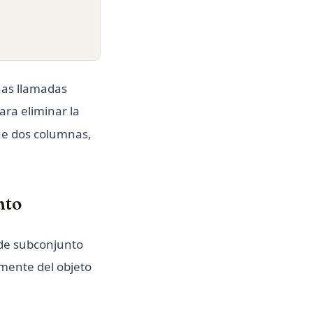
nas llamadas
ara eliminar la
ne dos columnas,
nto
de subconjunto
mente del objeto