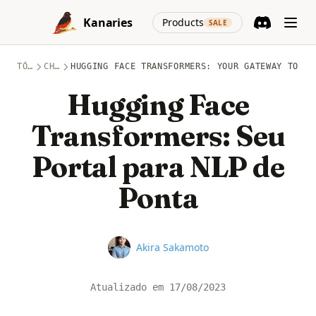
Skip to content
(opens in a new
Kanaries
Products
SALE
Discord
(opens in a n
TÓPICOS
CHATGPT
HUGGING FACE TRANSFORMERS: YOUR GATEWAY TO ST
Hugging Face
Transformers: Seu
Portal para NLP de
Ponta
Name
Akira Sakamoto
Atualizado em
17/08/2023