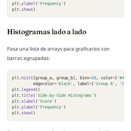
plt
.
ylabel
(
'Frequency'
)
plt
.
show
()
Histogramas lado a lado
Pasa una lista de arrays para graficarlos con
barras agrupadas:
plt
.
hist
([group_a, group_b], bins
=
20
, color
=
[
'#4C7
         edgecolor
=
'black'
, label
=
[
'Group A'
, 
'Gro
plt
.
legend
()
plt
.
title
(
'Side-by-Side Histograms'
)
plt
.
xlabel
(
'Score'
)
plt
.
ylabel
(
'Frequency'
)
plt
.
show
()