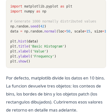
import
 matplotlib
.
pyplot 
as
 plt
import
 numpy 
as
 np
# Generate 1000 normally distributed values
np
.
random
.
seed
(
42
)
data 
=
 np
.
random
.
normal
(loc
=
50
, scale
=
15
, size
=
100
plt
.
hist
(data)
plt
.
title
(
'Basic Histogram'
)
plt
.
xlabel
(
'Value'
)
plt
.
ylabel
(
'Frequency'
)
plt
.
show
()
Por defecto, matplotlib divide los datos en 10 bins.
La funcion devuelve tres objetos: los conteos de
bins, los bordes de bins y los objetos patch (los
rectangulos dibujados). Cubriremos esos valores
de retorno en detalle mas adelante.