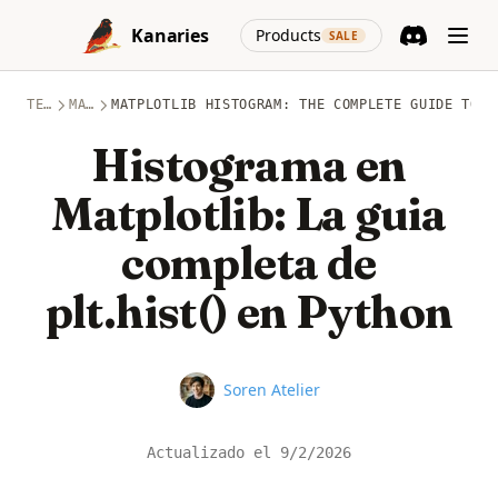
Skip to content
(opens in a new
Kanaries
Products
SALE
Discord
(opens in a n
TEMAS
MATPLOTLIB
MATPLOTLIB HISTOGRAM: THE COMPLETE GUIDE TO P
Histograma en
Matplotlib: La guia
completa de
plt.hist() en Python
Name
Soren Atelier
Actualizado el
9/2/2026