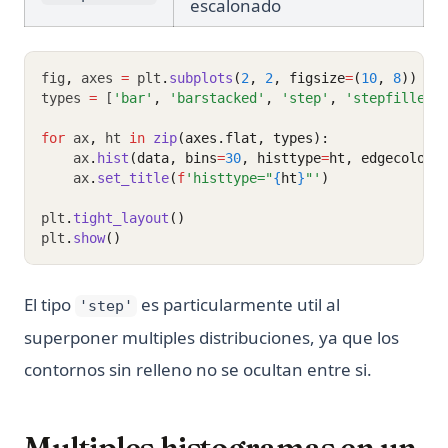
escalonado
fig
,
 axes 
=
 plt
.
subplots
(
2
, 
2
, figsize
=
(
10
, 
8
))
types 
=
 [
'bar'
,
'barstacked'
,
'step'
,
'stepfilled'
for
 ax
,
 ht 
in
zip
(axes.flat, types):
    ax
.
hist
(data, bins
=
30
, histtype
=
ht, edgecolor
=
    ax
.
set_title
(
f
'histtype="
{
ht
}
"'
)
plt
.
tight_layout
()
plt
.
show
()
El tipo
es particularmente util al
'step'
superponer multiples distribuciones, ya que los
contornos sin relleno no se ocultan entre si.