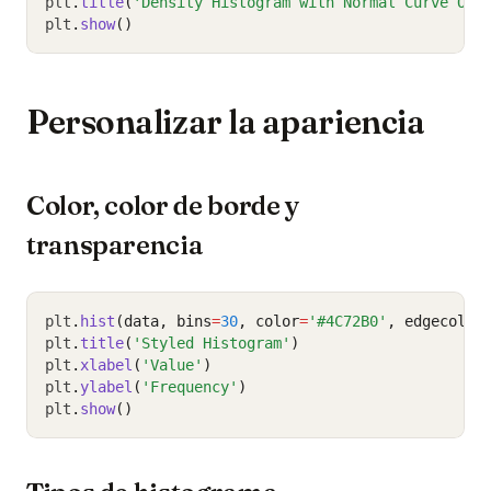
plt
.
title
(
'Density Histogram with Normal Curve Ove
plt
.
show
()
Personalizar la apariencia
Color, color de borde y
transparencia
plt
.
hist
(data, bins
=
30
, color
=
'#4C72B0'
, edgecolor
plt
.
title
(
'Styled Histogram'
)
plt
.
xlabel
(
'Value'
)
plt
.
ylabel
(
'Frequency'
)
plt
.
show
()