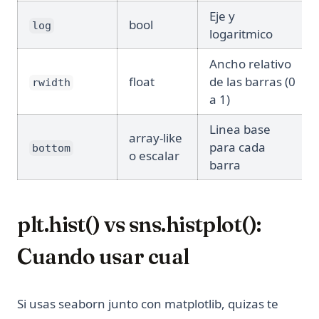
Eje y
bool
log
logaritmico
Ancho relativo
float
de las barras (0
rwidth
a 1)
Linea base
array-like
para cada
bottom
o escalar
barra
plt.hist() vs sns.histplot():
Cuando usar cual
Si usas seaborn junto con matplotlib, quizas te