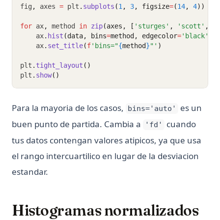
fig
,
 axes 
=
 plt
.
subplots
(
1
, 
3
, figsize
=
(
14
, 
4
))
for
 ax
,
 method 
in
zip
(axes, [
'sturges'
, 
'scott'
, 
'
    ax
.
hist
(data, bins
=
method, edgecolor
=
'black'
, 
    ax
.
set_title
(
f
'bins="
{
method
}
"'
)
plt
.
tight_layout
()
plt
.
show
()
Para la mayoria de los casos,
es un
bins='auto'
buen punto de partida. Cambia a
cuando
'fd'
tus datos contengan valores atipicos, ya que usa
el rango intercuartilico en lugar de la desviacion
estandar.
Histogramas normalizados