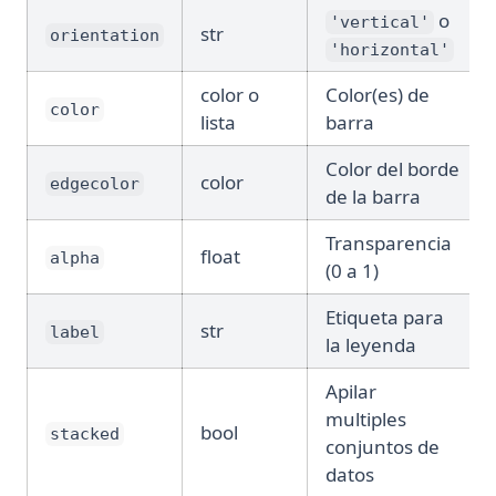
o
'vertical'
str
orientation
'horizontal'
color o
Color(es) de
color
lista
barra
Color del borde
color
edgecolor
de la barra
Transparencia
float
alpha
(0 a 1)
Etiqueta para
str
label
la leyenda
Apilar
multiples
bool
stacked
conjuntos de
datos