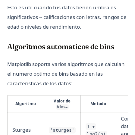
Esto es util cuando tus datos tienen umbrales
significativos -- calificaciones con letras, rangos de
edad o niveles de rendimiento.
Algoritmos automaticos de bins
Matplotlib soporta varios algoritmos que calculan
el numero optimo de bins basado en las
caracteristicas de los datos:
Valor de
Algoritmo
Metodo
M
bins=
Conju
datos
1 +
Sturges
'sturges'
apro
log2(n)