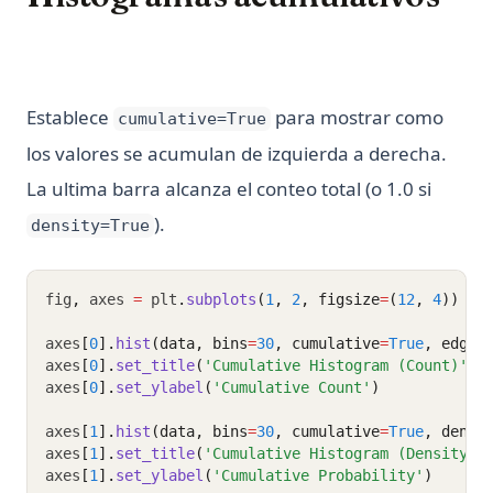
Establece
para mostrar como
cumulative=True
los valores se acumulan de izquierda a derecha.
La ultima barra alcanza el conteo total (o 1.0 si
).
density=True
fig
,
 axes 
=
 plt
.
subplots
(
1
, 
2
, figsize
=
(
12
, 
4
))
axes
[
0
].
hist
(data, bins
=
30
, cumulative
=
True
, edgec
axes
[
0
].
set_title
(
'Cumulative Histogram (Count)'
)
axes
[
0
].
set_ylabel
(
'Cumulative Count'
)
axes
[
1
].
hist
(data, bins
=
30
, cumulative
=
True
, densi
axes
[
1
].
set_title
(
'Cumulative Histogram (Density)'
axes
[
1
].
set_ylabel
(
'Cumulative Probability'
)