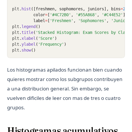
plt
.
hist
([freshmen, sophomores, juniors], bins
=
25
,
         color
=
[
'#4C72B0'
, 
'#55A868'
, 
'#C44E52'
], 
         label
=
[
'Freshmen'
, 
'Sophomores'
, 
'Juniors
plt
.
legend
()
plt
.
title
(
'Stacked Histogram: Exam Scores by Class
plt
.
xlabel
(
'Score'
)
plt
.
ylabel
(
'Frequency'
)
plt
.
show
()
Los histogramas apilados funcionan bien cuando
quieres mostrar como los subgrupos contribuyen
a una distribucion general. Sin embargo, se
vuelven dificiles de leer con mas de tres o cuatro
grupos.
Histogramas acumulativos