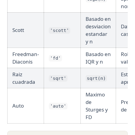
norm
Basado en
desviacion
Datos
Scott
'scott'
estandar
casi 
y n
Freedman-
Basado en
Robus
'fd'
Diaconis
IQR y n
valore
Raiz
Estim
'sqrt'
sqrt(n)
cuadrada
apro
Maximo
de
Prede
Auto
'auto'
Sturges y
de us
FD