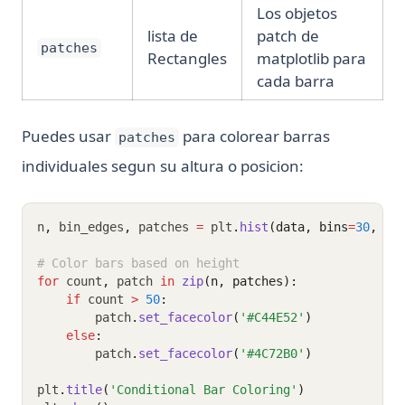
Los objetos
lista de
patch de
patches
Rectangles
matplotlib para
cada barra
Puedes usar
para colorear barras
patches
individuales segun su altura o posicion:
n
,
 bin_edges
,
 patches 
=
 plt
.
hist
(data, bins
=
30
, ed
# Color bars based on height
for
 count
,
 patch 
in
zip
(n, patches):
if
 count 
>
50
:
        patch
.
set_facecolor
(
'#C44E52'
)
else
:
        patch
.
set_facecolor
(
'#4C72B0'
)
plt
.
title
(
'Conditional Bar Coloring'
)