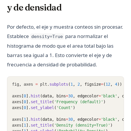
y de densidad
Por defecto, el eje y muestra conteos sin procesar.
Establece
para normalizar el
density=True
histograma de modo que el area total bajo las
barras sea igual a 1. Esto convierte el eje y de
frecuencia a densidad de probabilidad.
fig
,
 axes 
=
 plt
.
subplots
(
1
, 
2
, figsize
=
(
12
, 
4
))
axes
[
0
].
hist
(data, bins
=
30
, edgecolor
=
'black'
, col
axes
[
0
].
set_title
(
'Frequency (default)'
)
axes
[
0
].
set_ylabel
(
'Count'
)
axes
[
1
].
hist
(data, bins
=
30
, edgecolor
=
'black'
, col
axes
[
1
].
set_title
(
'Density (density=True)'
)