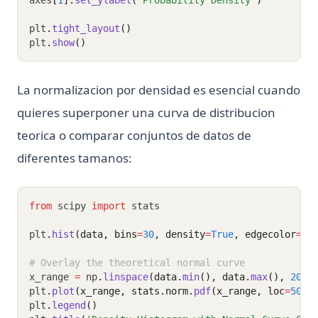
axes
[
1
].
set_ylabel
(
'Probability Density'
)
plt
.
tight_layout
()
plt
.
show
()
La normalizacion por densidad es esencial cuando
quieres superponer una curva de distribucion
teorica o comparar conjuntos de datos de
diferentes tamanos:
from
 scipy 
import
 stats
plt
.
hist
(data, bins
=
30
, density
=
True
, edgecolor
=
'b
# Overlay the theoretical normal curve
x_range 
=
 np
.
linspace
(data.
min
(), data.
max
(), 
200
)
plt
.
plot
(x_range, stats.norm.
pdf
(x_range, loc
=
50
, 
plt
.
legend
()