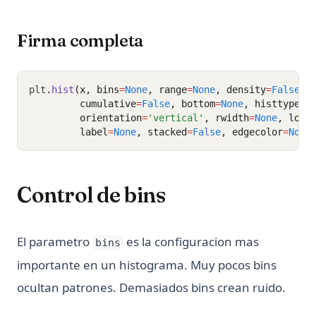
Firma completa
plt
.
hist
(x, bins
=
None
, range
=
None
, density
=
False
, 
         cumulative
=
False
, bottom
=
None
, histtype
=
'
         orientation
=
'vertical'
, rwidth
=
None
, log
=
         label
=
None
, stacked
=
False
, edgecolor
=
None
Control de bins
El parametro
es la configuracion mas
bins
importante en un histograma. Muy pocos bins
ocultan patrones. Demasiados bins crean ruido.