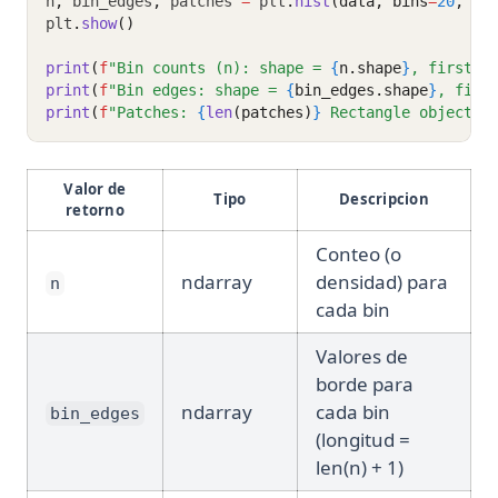
n
,
 bin_edges
,
 patches 
=
 plt
.
hist
(data, bins
=
20
, ed
plt
.
show
()
print
(
f
"Bin counts (n): shape = 
{
n.shape
}
, first 5
print
(
f
"Bin edges: shape = 
{
bin_edges.shape
}
, firs
print
(
f
"Patches: 
{
len
(patches)
}
 Rectangle objects"
Valor de
Tipo
Descripcion
retorno
Conteo (o
ndarray
densidad) para
n
cada bin
Valores de
borde para
ndarray
cada bin
bin_edges
(longitud =
len(n) + 1)