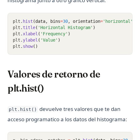
histograma junto a otro grafico vertical.
plt
.
hist
(data, bins
=
30
, orientation
=
'horizontal'
, 
plt
.
title
(
'Horizontal Histogram'
)
plt
.
xlabel
(
'Frequency'
)
plt
.
ylabel
(
'Value'
)
plt
.
show
()
Valores de retorno de
plt.hist()
devuelve tres valores que te dan
plt.hist()
acceso programatico a los datos del histograma: