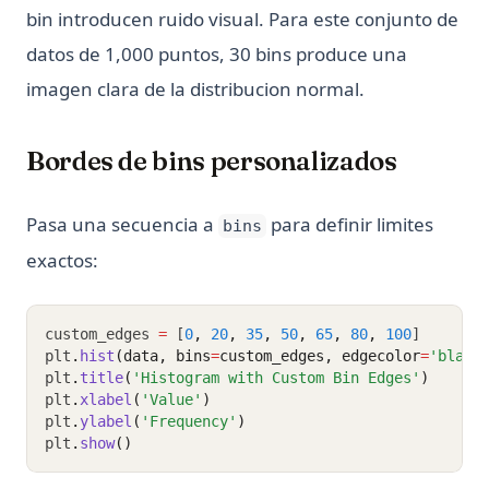
bin introducen ruido visual. Para este conjunto de
datos de 1,000 puntos, 30 bins produce una
imagen clara de la distribucion normal.
Bordes de bins personalizados
Pasa una secuencia a
para definir limites
bins
exactos:
custom_edges 
=
 [
0
,
20
,
35
,
50
,
65
,
80
,
100
]
plt
.
hist
(data, bins
=
custom_edges, edgecolor
=
'black
plt
.
title
(
'Histogram with Custom Bin Edges'
)
plt
.
xlabel
(
'Value'
)
plt
.
ylabel
(
'Frequency'
)
plt
.
show
()