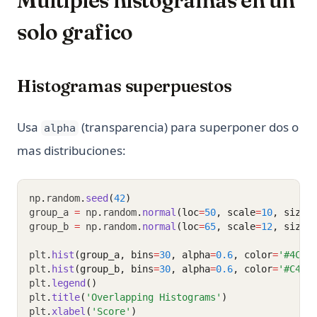
Multiples histogramas en un
solo grafico
Histogramas superpuestos
Usa
(transparencia) para superponer dos o
alpha
mas distribuciones:
np
.
random
.
seed
(
42
)
group_a 
=
 np
.
random
.
normal
(loc
=
50
, scale
=
10
, size
=
group_b 
=
 np
.
random
.
normal
(loc
=
65
, scale
=
12
, size
=
plt
.
hist
(group_a, bins
=
30
, alpha
=
0.6
, color
=
'#4C72
plt
.
hist
(group_b, bins
=
30
, alpha
=
0.6
, color
=
'#C44E
plt
.
legend
()
plt
.
title
(
'Overlapping Histograms'
)
plt
.
xlabel
(
'Score'
)