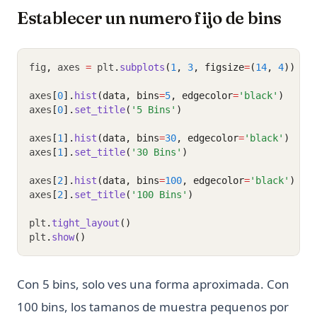
Establecer un numero fijo de bins
fig
,
 axes 
=
 plt
.
subplots
(
1
, 
3
, figsize
=
(
14
, 
4
))
axes
[
0
].
hist
(data, bins
=
5
, edgecolor
=
'black'
)
axes
[
0
].
set_title
(
'5 Bins'
)
axes
[
1
].
hist
(data, bins
=
30
, edgecolor
=
'black'
)
axes
[
1
].
set_title
(
'30 Bins'
)
axes
[
2
].
hist
(data, bins
=
100
, edgecolor
=
'black'
)
axes
[
2
].
set_title
(
'100 Bins'
)
plt
.
tight_layout
()
plt
.
show
()
Con 5 bins, solo ves una forma aproximada. Con
100 bins, los tamanos de muestra pequenos por