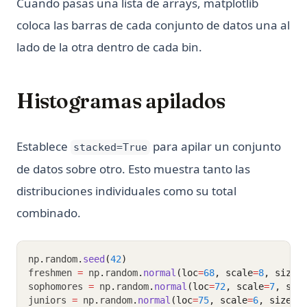
Cuando pasas una lista de arrays, matplotlib
coloca las barras de cada conjunto de datos una al
lado de la otra dentro de cada bin.
Histogramas apilados
Establece
para apilar un conjunto
stacked=True
de datos sobre otro. Esto muestra tanto las
distribuciones individuales como su total
combinado.
np
.
random
.
seed
(
42
)
freshmen 
=
 np
.
random
.
normal
(loc
=
68
, scale
=
8
, size
=
sophomores 
=
 np
.
random
.
normal
(loc
=
72
, scale
=
7
, siz
juniors 
=
 np
.
random
.
normal
(loc
=
75
, scale
=
6
, size
=
3