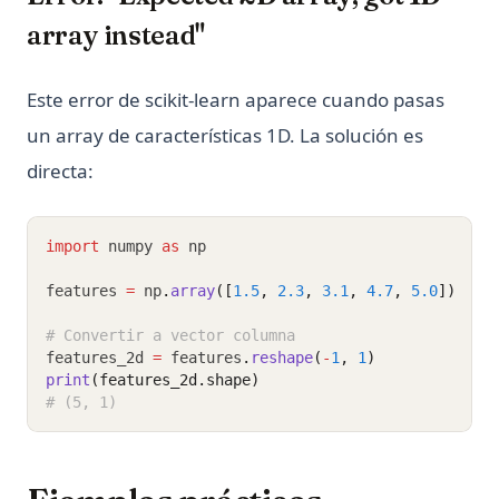
array instead"
Este error de scikit-learn aparece cuando pasas
un array de características 1D. La solución es
directa:
import
 numpy 
as
 np
features 
=
 np
.
array
([
1.5
, 
2.3
, 
3.1
, 
4.7
, 
5.0
])
# Convertir a vector columna
features_2d 
=
 features
.
reshape
(
-
1
, 
1
)
print
(features_2d.shape)
# (5, 1)