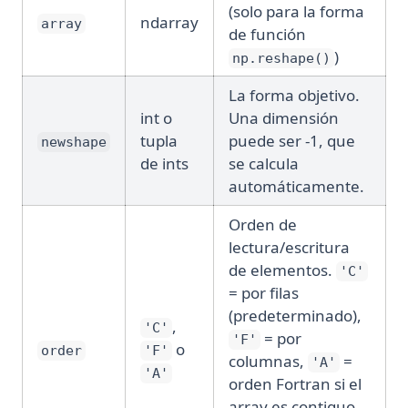
(solo para la forma
ndarray
array
de función
)
np.reshape()
La forma objetivo.
int o
Una dimensión
tupla
puede ser -1, que
newshape
de ints
se calcula
automáticamente.
Orden de
lectura/escritura
de elementos.
'C'
= por filas
(predeterminado),
,
'C'
= por
'F'
o
order
'F'
columnas,
=
'A'
'A'
orden Fortran si el
array es contiguo