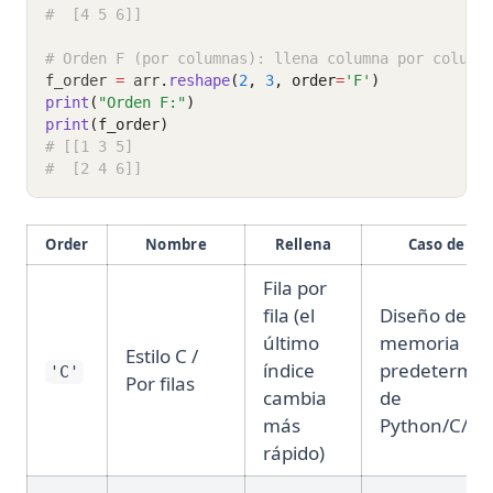
#  [4 5 6]]
# Orden F (por columnas): llena columna por column
f_order 
=
 arr
.
reshape
(
2
, 
3
, order
=
'F'
)
print
(
"Orden F:"
)
print
(f_order)
# [[1 3 5]
#  [2 4 6]]
Order
Nombre
Rellena
Caso de us
Fila por
fila (el
Diseño de
último
memoria
Estilo C /
índice
predetermin
'C'
Por filas
cambia
de
más
Python/C/C+
rápido)