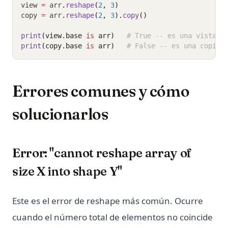
view 
=
 arr
.
reshape
(
2
, 
3
)
copy 
=
 arr
.
reshape
(
2
, 
3
).
copy
()
print
(view.base 
is
 arr)
# True -- es una vista
print
(copy.base 
is
 arr)
# False -- es una copia
Errores comunes y cómo
solucionarlos
Error: "cannot reshape array of
size X into shape Y"
Este es el error de reshape más común. Ocurre
cuando el número total de elementos no coincide