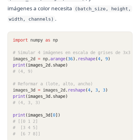
imágenes a color necesita
(batch_size, height,
.
width, channels)
import
 numpy 
as
 np
# Simular 4 imágenes en escala de grises de 3x3 al
images_2d 
=
 np
.
arange
(
36
).
reshape
(
4
, 
9
)
print
(images_2d.shape)
# (4, 9)
# Reformar a (lote, alto, ancho)
images_3d 
=
 images_2d
.
reshape
(
4
, 
3
, 
3
)
print
(images_3d.shape)
# (4, 3, 3)
print
(images_3d[
0
])
# [[0 1 2]
#  [3 4 5]
#  [6 7 8]]