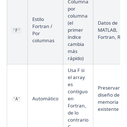
Columna
por
columna
Estilo
(el
Datos de
Fortran /
primer
MATLAB,
'F'
Por
índice
Fortran, R
columnas
cambia
más
rápido)
Usa F si
el array
es
Preservar el
contiguo
diseño de
Automático
en
'A'
memoria
Fortran,
existente
de lo
contrario
C