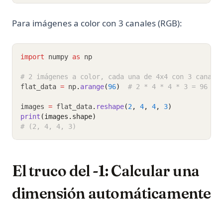
Para imágenes a color con 3 canales (RGB):
import
 numpy 
as
 np
# 2 imágenes a color, cada una de 4x4 con 3 canale
flat_data 
=
 np
.
arange
(
96
)
# 2 * 4 * 4 * 3 = 96
images 
=
 flat_data
.
reshape
(
2
, 
4
, 
4
, 
3
)
print
(images.shape)
# (2, 4, 4, 3)
El truco del -1: Calcular una
dimensión automáticamente