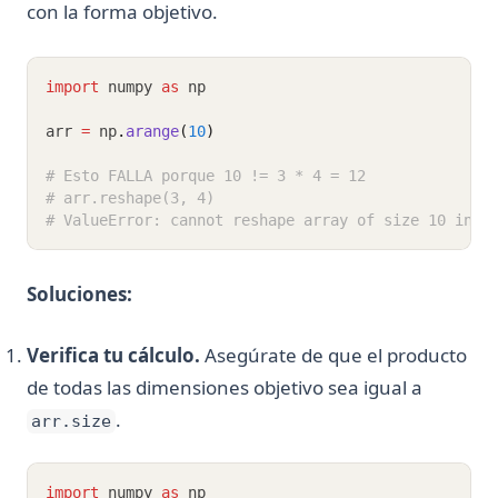
con la forma objetivo.
import
 numpy 
as
 np
arr 
=
 np
.
arange
(
10
)
# Esto FALLA porque 10 != 3 * 4 = 12
# arr.reshape(3, 4)
# ValueError: cannot reshape array of size 10 into
Soluciones:
Verifica tu cálculo.
Asegúrate de que el producto
de todas las dimensiones objetivo sea igual a
.
arr.size
import
 numpy 
as
 np