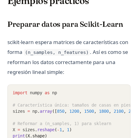
Ejemplos prácticos
Preparar datos para Scikit-Learn
scikit-learn espera matrices de características con
forma
. Así es como se
(n_samples, n_features)
reforman los datos correctamente para una
regresión lineal simple:
import
 numpy 
as
 np
# Característica única: tamaños de casas en pies c
sizes 
=
 np
.
array
([
850
, 
1200
, 
1500
, 
1800
, 
2100
, 
240
# Reformar a (n_samples, 1) para sklearn
X 
=
 sizes
.
reshape
(
-
1
, 
1
)
print
(X.shape)