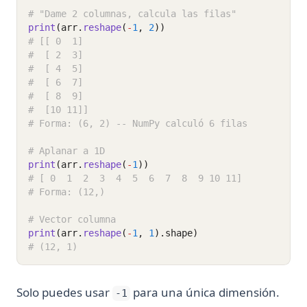
# "Dame 2 columnas, calcula las filas"
print
(arr.
reshape
(
-
1
, 
2
))
# [[ 0  1]
#  [ 2  3]
#  [ 4  5]
#  [ 6  7]
#  [ 8  9]
#  [10 11]]
# Forma: (6, 2) -- NumPy calculó 6 filas
# Aplanar a 1D
print
(arr.
reshape
(
-
1
))
# [ 0  1  2  3  4  5  6  7  8  9 10 11]
# Forma: (12,)
# Vector columna
print
(arr.
reshape
(
-
1
, 
1
).shape)
# (12, 1)
Solo puedes usar
para una única dimensión.
-1