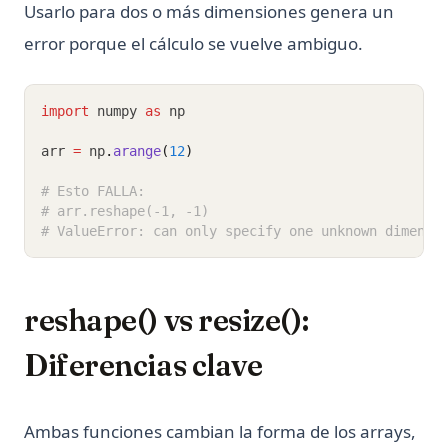
Usarlo para dos o más dimensiones genera un
error porque el cálculo se vuelve ambiguo.
import
 numpy 
as
 np
arr 
=
 np
.
arange
(
12
)
# Esto FALLA:
# arr.reshape(-1, -1)
# ValueError: can only specify one unknown dimensi
reshape() vs resize():
Diferencias clave
Ambas funciones cambian la forma de los arrays,