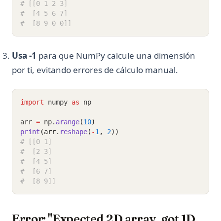
# [[0 1 2 3]
#  [4 5 6 7]
#  [8 9 0 0]]
Usa -1
para que NumPy calcule una dimensión
por ti, evitando errores de cálculo manual.
import
 numpy 
as
 np
arr 
=
 np
.
arange
(
10
)
print
(arr.
reshape
(
-
1
, 
2
))
# [[0 1]
#  [2 3]
#  [4 5]
#  [6 7]
#  [8 9]]
Error: "Expected 2D array, got 1D