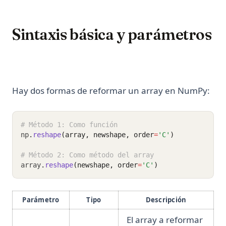
Sintaxis básica y parámetros
Hay dos formas de reformar un array en NumPy:
# Método 1: Como función
np
.
reshape
(array, newshape, order
=
'C'
)
# Método 2: Como método del array
array
.
reshape
(newshape, order
=
'C'
)
Parámetro
Tipo
Descripción
El array a reformar