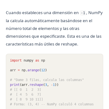
Cuando estableces una dimensión en
, NumPy
-1
la calcula automáticamente basándose en el
número total de elementos y las otras
dimensiones que especificaste. Esta es una de las
características más útiles de reshape.
import
 numpy 
as
 np
arr 
=
 np
.
arange
(
12
)
# "Dame 3 filas, calcula las columnas"
print
(arr.
reshape
(
3
, 
-
1
))
# [[ 0  1  2  3]
#  [ 4  5  6  7]
#  [ 8  9 10 11]]
# Forma: (3, 4) -- NumPy calculó 4 columnas