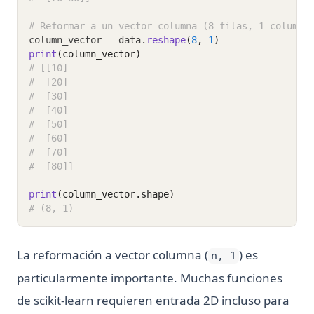
# Reformar a un vector columna (8 filas, 1 columna
column_vector 
=
 data
.
reshape
(
8
, 
1
)
print
(column_vector)
# [[10]
#  [20]
#  [30]
#  [40]
#  [50]
#  [60]
#  [70]
#  [80]]
print
(column_vector.shape)
# (8, 1)
La reformación a vector columna (
) es
n, 1
particularmente importante. Muchas funciones
de scikit-learn requieren entrada 2D incluso para