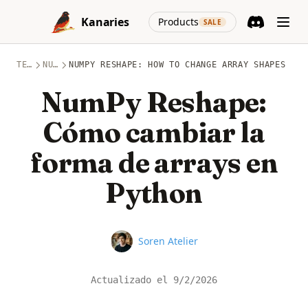
Skip to content
(opens in a new
Kanaries
Products
SALE
Discord
(opens in a n
TEMAS
NUMPY
NUMPY RESHAPE: HOW TO CHANGE ARRAY SHAPES IN 
NumPy Reshape:
Cómo cambiar la
forma de arrays en
Python
Name
Soren Atelier
Actualizado el
9/2/2026