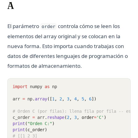
A
El parámetro
controla cómo se leen los
order
elementos del array original y se colocan en la
nueva forma. Esto importa cuando trabajas con
datos de diferentes lenguajes de programación o
formatos de almacenamiento.
import
 numpy 
as
 np
arr 
=
 np
.
array
([
1
, 
2
, 
3
, 
4
, 
5
, 
6
])
# Orden C (por filas): llena fila por fila -- esto
c_order 
=
 arr
.
reshape
(
2
, 
3
, order
=
'C'
)
print
(
"Orden C:"
)
print
(c_order)
# [[1 2 3]