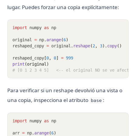
lugar. Puedes forzar una copia explícitamente:
import
 numpy 
as
 np
original 
=
 np
.
arange
(
6
)
reshaped_copy 
=
 original
.
reshape
(
2
, 
3
).
copy
()
reshaped_copy
[
0
,
0
]
=
999
print
(original)
# [0 1 2 3 4 5]   <-- el original NO se ve afectad
Para verificar si un reshape devolvió una vista o
una copia, inspecciona el atributo
:
base
import
 numpy 
as
 np
arr 
=
 np
.
arange
(
6
)