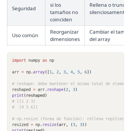
si los
Rellena o trunca
Seguridad
tamaños no
silenciosamente
coinciden
Reorganizar
Cambiar el tama
Uso común
dimensiones
del array
import
 numpy 
as
 np
arr 
=
 np
.
array
([
1
, 
2
, 
3
, 
4
, 
5
, 
6
])
# reshape: debe mantener el mismo total de element
reshaped 
=
 arr
.
reshape
(
2
, 
3
)
print
(reshaped)
# [[1 2 3]
#  [4 5 6]]
# np.resize (forma de función): rellena repitiendo
resized 
=
 np
.
resize
(arr, (
3
, 
3
))
print
(resized)