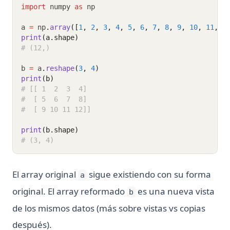
import
 numpy 
as
 np
a 
=
 np
.
array
([
1
, 
2
, 
3
, 
4
, 
5
, 
6
, 
7
, 
8
, 
9
, 
10
, 
11
, 
1
print
(a.shape)
# (12,)
b 
=
 a
.
reshape
(
3
, 
4
)
print
(b)
# [[ 1  2  3  4]
#  [ 5  6  7  8]
#  [ 9 10 11 12]]
print
(b.shape)
# (3, 4)
El array original
sigue existiendo con su forma
a
original. El array reformado
es una nueva vista
b
de los mismos datos (más sobre vistas vs copias
después).