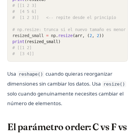
# [[1 2 3]
#  [4 5 6]
#  [1 2 3]]   <-- repite desde el principio
# np.resize: trunca si el nuevo tamaño es menor
resized_small 
=
 np
.
resize
(arr, (
2
, 
2
))
print
(resized_small)
# [[1 2]
#  [3 4]]
Usa
cuando quieras reorganizar
reshape()
dimensiones sin cambiar los datos. Usa
resize()
solo cuando genuinamente necesites cambiar el
número de elementos.
El parámetro order: C vs F vs