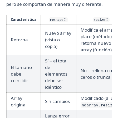
pero se comportan de manera muy diferente.
Característica
reshape()
resize()
Modifica el array i
Nuevo array
place (método) o
Retorna
(vista o
retorna nuevo
copia)
array (función)
Sí -- el total
El tamaño
de
No -- rellena con
debe
elementos
ceros o trunca
coincidir
debe ser
idéntico
Array
Modificado (al us
Sin cambios
original
ndarray.resize(
Lanza error