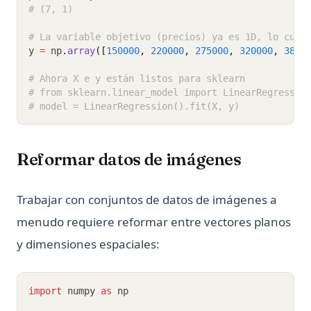
# (7, 1)
# La variable objetivo (precios) ya es 1D, lo cual
y 
=
 np
.
array
([
150000
, 
220000
, 
275000
, 
320000
, 
3800
# Ahora X e y están listos para sklearn
# from sklearn.linear_model import LinearRegressio
# model = LinearRegression().fit(X, y)
Reformar datos de imágenes
Trabajar con conjuntos de datos de imágenes a
menudo requiere reformar entre vectores planos
y dimensiones espaciales:
import
 numpy 
as
 np