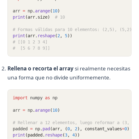
arr 
=
 np
.
arange
(
10
)
print
(arr.size)
# 10
# Formas válidas para 10 elementos: (2,5), (5,2), 
print
(arr.
reshape
(
2
, 
5
))
# [[0 1 2 3 4]
#  [5 6 7 8 9]]
Rellena o recorta el array
si realmente necesitas
una forma que no divide uniformemente.
import
 numpy 
as
 np
arr 
=
 np
.
arange
(
10
)
# Rellenar a 12 elementos, luego reformar a (3, 4)
padded 
=
 np
.
pad
(arr, (
0
, 
2
), constant_values
=
0
)
print
(padded.
reshape
(
3
, 
4
))