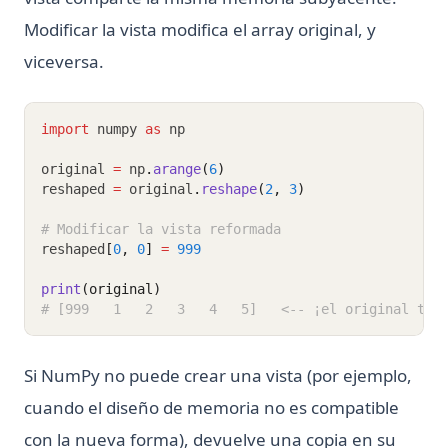
Modificar la vista modifica el array original, y
viceversa.
import
 numpy 
as
 np
original 
=
 np
.
arange
(
6
)
reshaped 
=
 original
.
reshape
(
2
, 
3
)
# Modificar la vista reformada
reshaped
[
0
,
0
]
=
999
print
(original)
# [999   1   2   3   4   5]   <-- ¡el original tam
Si NumPy no puede crear una vista (por ejemplo,
cuando el diseño de memoria no es compatible
con la nueva forma), devuelve una copia en su