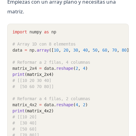
Empiezas con un array plano y necesitas una
matriz.
import
 numpy 
as
 np
# Array 1D con 8 elementos
data 
=
 np
.
array
([
10
, 
20
, 
30
, 
40
, 
50
, 
60
, 
70
, 
80
])
# Reformar a 2 filas, 4 columnas
matrix_2x4 
=
 data
.
reshape
(
2
, 
4
)
print
(matrix_2x4)
# [[10 20 30 40]
#  [50 60 70 80]]
# Reformar a 4 filas, 2 columnas
matrix_4x2 
=
 data
.
reshape
(
4
, 
2
)
print
(matrix_4x2)
# [[10 20]
#  [30 40]
#  [50 60]
#  [70 80]]