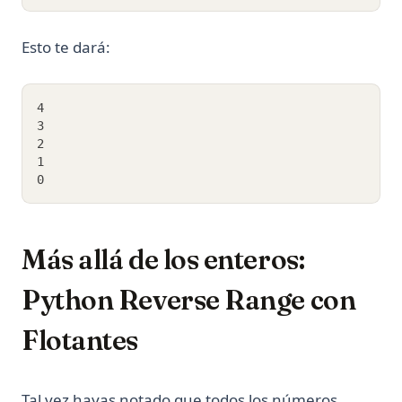
Esto te dará:
4
3
2
1
0
Más allá de los enteros:
Python Reverse Range con
Flotantes
Tal vez hayas notado que todos los números