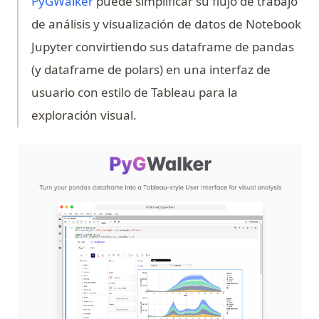
(opens in a new tab)
PyGWalker
puede simplificar su flujo de trabajo
de análisis y visualización de datos de Notebook
Jupyter convirtiendo sus dataframe de pandas
(y dataframe de polars) en una interfaz de
usuario con estilo de Tableau para la
exploración visual.
(op