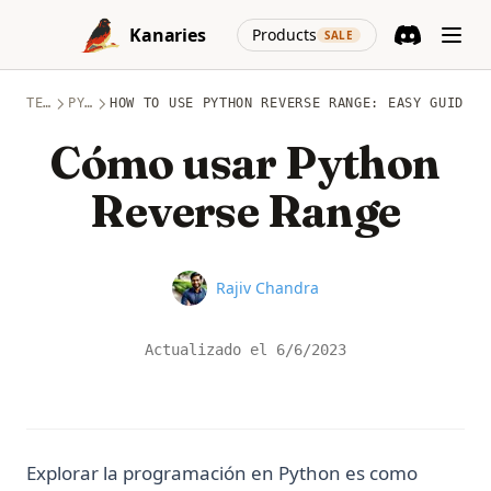
Skip to content
(opens in a new
Kanaries
Products
SALE
Discord
(opens in a n
TEMAS
PYTHON
HOW TO USE PYTHON REVERSE RANGE: EASY GUIDE
Cómo usar Python
Reverse Range
Name
Rajiv Chandra
Actualizado el
6/6/2023
Explorar la programación en Python es como