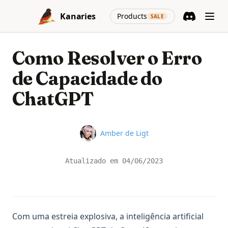
Skip to content
(opens in a new
Kanaries
Products
SALE
Discord
(opens in a n
Como Resolver o Erro
de Capacidade do
ChatGPT
Name
Amber de Ligt
Atualizado em
04/06/2023
Com uma estreia explosiva, a inteligência artificial