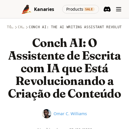
Skip to content
(opens in a new
Kanaries
Products
SALE
Discord
(opens in a n
TÓPICOS
CHATGPT
CONCH AI: THE AI WRITING ASSISTANT REVOLUTION
Conch AI: O
Assistente de Escrita
com IA que Está
Revolucionando a
Criação de Conteúdo
Name
Omar C. Williams