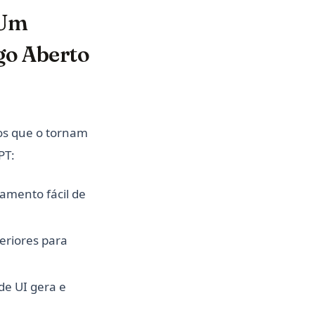
 Um
go Aberto
os que o tornam
PT:
amento fácil de
eriores para
de UI gera e