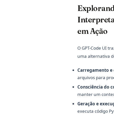
Explorand
Interpret
em Ação
O GPT-Code UI tr
uma alternativa d
Carregamento e 
arquivos para pr
Consciência do c
manter um contex
Geração e execu
executa código Py