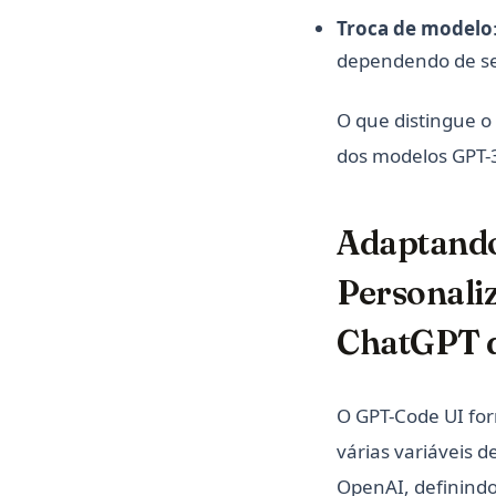
Troca de modelo
dependendo de seu
O que distingue o
dos modelos GPT-3
Adaptando
Personali
ChatGPT d
O GPT-Code UI for
várias variáveis 
OpenAI, definind