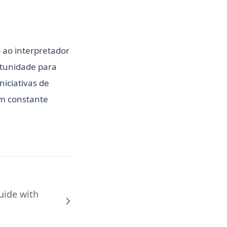
 ao interpretador
rtunidade para
iciativas de
em constante
uide with