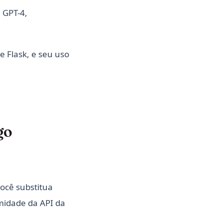
 GPT-4,
e Flask, e seu uso
go
ocê substitua
emidade da API da