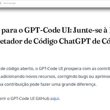
para o GPT-Code UI: Junte-se à I
retador de Código ChatGPT de C
de código aberto, o GPT-Code UI prospera com as contri
adicionando novos recursos, corrigindo bugs ou aprimo
a contribuição pode fazer uma grande diferença.
(opens in a new tab)
erir o GPT-Code UI GitHub
aqui
.