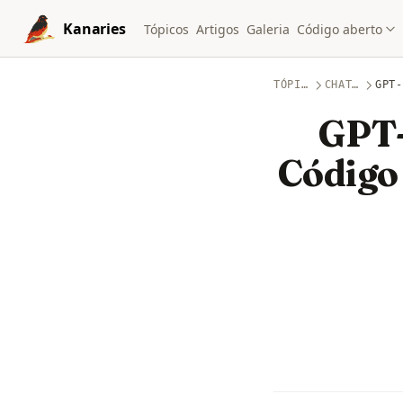
Skip to content
Kanaries
Tópicos
Artigos
Galeria
Código aberto
TÓPICOS
CHATGPT
GPT-
GPT-
Código 