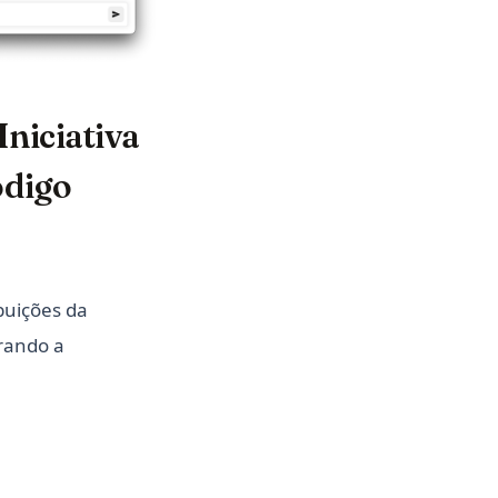
niciativa
ódigo
buições da
rando a