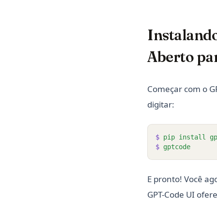
Instalando
Aberto pa
Começar com o GPT
digitar:
$
pip
install
g
$
gptcode
E pronto! Você ag
GPT-Code UI ofere