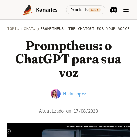
Skip to content
(opens in a new
Kanaries
Products
SALE
Discord
(opens in a n
TÓPICOS
CHATGPT
PROMPTHEUS: THE CHATGPT FOR YOUR VOICE
Promptheus: o
ChatGPT para sua
voz
Name
Nikki Lopez
Atualizado em
17/08/2023