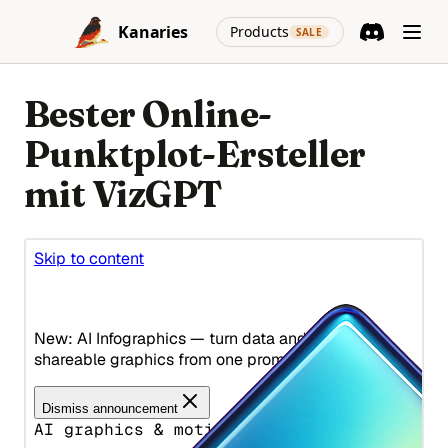
Skip to content
(opens in a new
Kanaries
Products
SALE
Discord
(opens in a n
Bester Online-
Punktplot-Ersteller
mit VizGPT