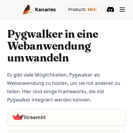
Skip to content
(opens in a new
Kanaries
Products
SALE
Discord
(opens in a n
Pygwalker in eine
Webanwendung
umwandeln
Es gibt viele Möglichkeiten, Pygwalker als
Webanwendung zu hosten, um sie mit anderen zu
teilen. Hier sind einige Frameworks, die mit
Pygwalker integriert werden können.
Streamlit