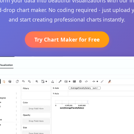
orm your data into beautiful visualizations with our in
-drop chart maker. No coding required - just upload 
and start creating professional charts instantly.
Try Chart Maker for Free