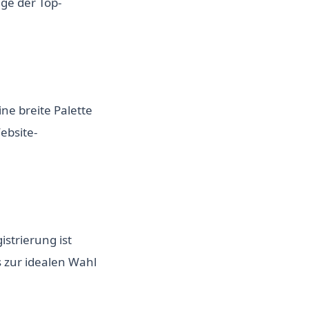
ige der Top-
ne breite Palette
ebsite-
strierung ist
 zur idealen Wahl