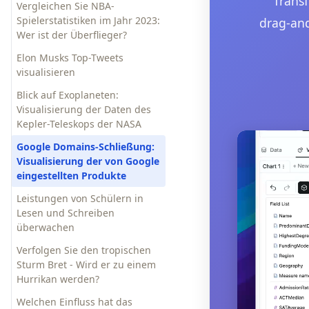
Transf
Vergleichen Sie NBA-
Spielerstatistiken im Jahr 2023:
drag-and
Wer ist der Überflieger?
Elon Musks Top-Tweets
visualisieren
Blick auf Exoplaneten:
Visualisierung der Daten des
Kepler-Teleskops der NASA
Google Domains-Schließung:
Visualisierung der von Google
eingestellten Produkte
Leistungen von Schülern in
Lesen und Schreiben
überwachen
Verfolgen Sie den tropischen
Sturm Bret - Wird er zu einem
Hurrikan werden?
Welchen Einfluss hat das