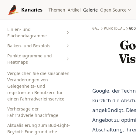
Skip to content
Kanaries
Themen
Artikel
Galerie
Open Source
Linien- und
GALERIE
PUNKTDIAGRAMME UND HEATMAPS
GOO
Flächendiagramme
Go
Balken- und Boxplots
Überwachen Sie die
Änderungen eines
Vi
Punktdiagramme und
Verteilung der registrierten
Fahrradverleihservices nach
Heatmaps
Benutzer in einem
Stunde, Monat und Jahr
Fahrradverleihservice
Vergleichen Sie die saisonalen
Die Geschlechterlücke?
Wie Feuchtigkeit die
Veränderungen von
Vergleichen Sie die
registrierten Nutzer eines
Gelegenheits- und
Mathematik-, Lese- und
Google, der Techno
Fahrradverleihs beeinflusst
registrierten Benutzern für
Schreibleistungen männlicher
einen Fahrradverleihservice
kürzlich die Absc
und weiblicher Schüler
Wie volatil ist Bitcoin?
Verfolgung des historischen
Vorhersage der
angekündigt. Diese
Luftqualitätsindex New York
Bitcoin-Preises
Fahrradverleihnachfrage
City: Echtzeitvisualisierung
Angebot zu optimie
und Auswirkungen auf die
Saisonale Veränderung der
Aktualisierung zum Bud-Light-
Abschaltung, ihr
Gesundheit
ursächlichen Fahrradverleiher
Boykott: Eine gründliche