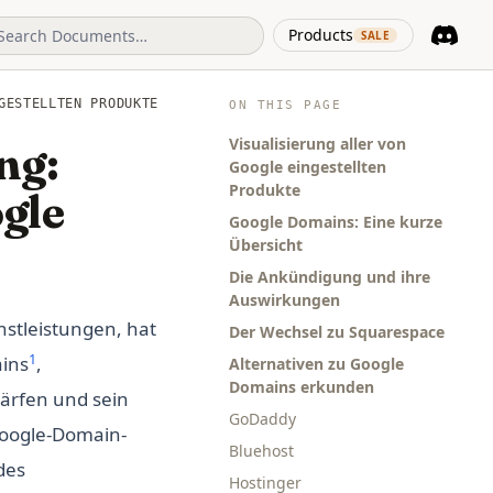
(opens in 
Products
SALE
Discord
(opens i
ESTELLTEN PRODUKTE
ON THIS PAGE
Visualisierung aller von
ng:
Google eingestellten
Produkte
gle
Google Domains: Eine kurze
Übersicht
Die Ankündigung und ihre
Auswirkungen
nstleistungen, hat
Der Wechsel zu Squarespace
1
ains
,
Alternativen zu Google
Domains erkunden
härfen und sein
GoDaddy
 Google-Domain-
Bluehost
des
Hostinger