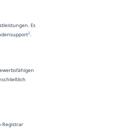
tleistungen. Es
2
undensupport
.
bewerbsfähigen
nschließlich
n-Registrar