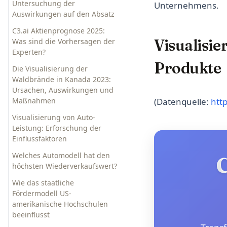
Untersuchung der
Unternehmens.
Wer hat die Titanic überlebt?
Der Aufstieg der Fernarbeit
Auswirkungen auf den Absatz
Visualisierung der Daten der
für Jobs in der
Titanic-Überlebenden
Datenwissenschaft
C3.ai Aktienprognose 2025:
Visualisie
Was sind die Vorhersagen der
US-Schuldengrenze: Was ist
BIPNow US Prognose: Daten
Experten?
passiert?
zum US-Wirtschaftswachstum
Produkte
Die Visualisierung der
Warum steigt der Nvidia-
Wie funktioniert das
Waldbrände in Kanada 2023:
Aktienkurs?
OceanGate-U-Boot?
Ursachen, Auswirkungen und
Visualisierung des
Maßnahmen
(Datenquelle:
htt
verschwundenen Titans
Visualisierung von Auto-
Wie viele Punkte braucht man,
Leistung: Erforschung der
um die Premier League zu
Einflussfaktoren
gewinnen / den Abstieg zu
vermeiden?
Welches Automodell hat den
C
höchsten Wiederverkaufswert?
Was beeinflusst die
Mathematiknoten der Schüler?
Wie das staatliche
Fördermodell US-
amerikanische Hochschulen
beeinflusst