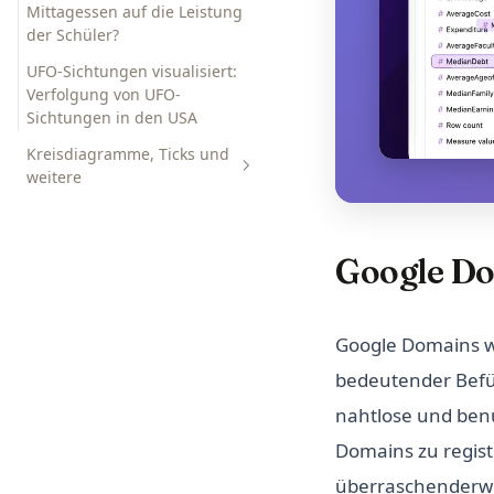
Mittagessen auf die Leistung
der Schüler?
UFO-Sichtungen visualisiert:
Verfolgung von UFO-
Sichtungen in den USA
Kreisdiagramme, Ticks und
weitere
Reddit Gone Dark Tracker |
Updates und Gründe hinter
Google Do
dem Blackout
Google Domains w
bedeutender Befür
nahtlose und ben
Domains zu regist
überraschenderwei