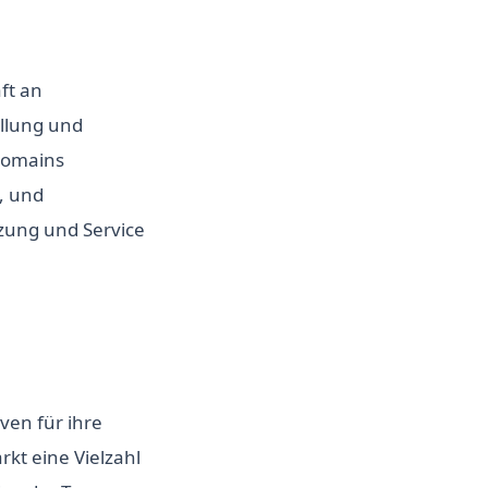
ft an
ellung und
 Domains
, und
zung und Service
ven für ihre
kt eine Vielzahl