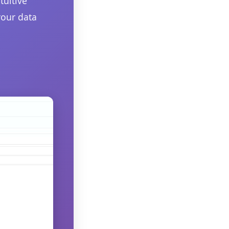
tuitive
your data