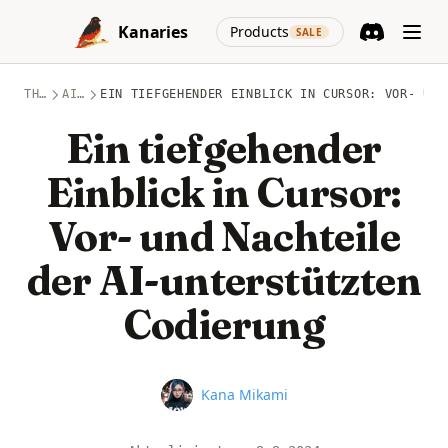
Skip to content
(opens in a new
Kanaries
Products
SALE
Discord
(opens in a n
THEMEN
AICODING
EIN TIEFGEHENDER EINBLICK IN CURSOR: VOR- UND
Ein tiefgehender
Einblick in Cursor:
Vor- und Nachteile
der AI-unterstützten
Codierung
Name
Kana Mikami