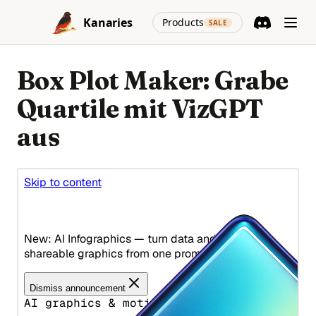
Skip to content
(opens in a new
Kanaries
Products
SALE
Discord
(opens in a n
Box Plot Maker: Grabe
Quartile mit VizGPT
aus