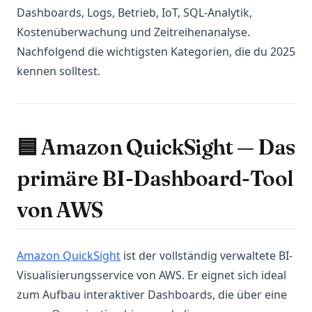
Dashboards, Logs, Betrieb, IoT, SQL-Analytik,
Kostenüberwachung und Zeitreihenanalyse.
Nachfolgend die wichtigsten Kategorien, die du 2025
kennen solltest.
🟦 Amazon QuickSight — Das
primäre BI-Dashboard-Tool
von AWS
(opens in a new tab)
Amazon QuickSight
ist der vollständig verwaltete BI-
Visualisierungsservice von AWS. Er eignet sich ideal
zum Aufbau interaktiver Dashboards, die über eine