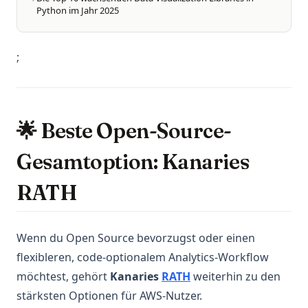
Python im Jahr 2025
;
🌟 Beste Open-Source-
Gesamtoption: Kanaries
RATH
Wenn du Open Source bevorzugst oder einen
flexibleren, code-optionalem Analytics-Workflow
(opens in a new tab)
möchtest, gehört
Kanaries
RATH
weiterhin zu den
stärksten Optionen für AWS-Nutzer.