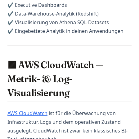
✔ Executive Dashboards
✔ Data-Warehouse-Analytik (Redshift)
✔ Visualisierung von Athena SQL-Datasets
✔ Eingebettete Analytik in deinen Anwendungen
🟪 AWS CloudWatch —
Metrik- & Log-
Visualisierung
(opens in a new tab)
AWS CloudWatch
ist für die Überwachung von
Infrastruktur, Logs und dem operativen Zustand
ausgelegt. CloudWatch ist zwar kein klassisches BI-