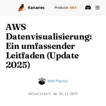
Skip to content
(opens in a new
Kanaries
Products
SALE
Discord
(opens in a n
AWS
Datenvisualisierung:
Ein umfassender
Leitfaden (Update
2025)
Name
Matt Popovic
Aktualisiert am
10.11.2025