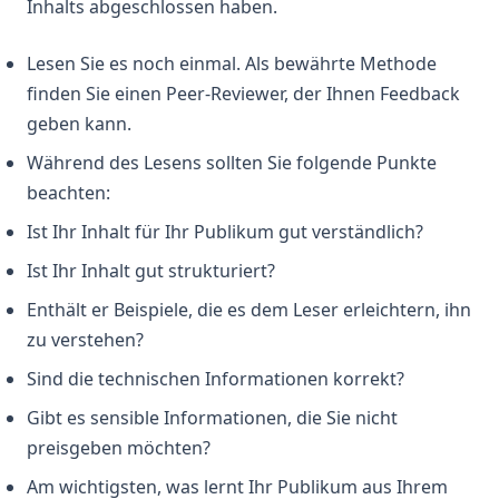
Comprehensive Guide
Inhalts abgeschlossen haben.
Annotationen
Unraveling the 'ChatGPT Something Went Wrong'
Python Virtual Environments: A Complete Guide to venv,
Conundrum: Your Ultimate Troubleshooting Guide
Lesen Sie es noch einmal. Als bewährte Methode
virtualenv, and Conda
finden Sie einen Peer-Reviewer, der Ihnen Feedback
Verständnis des Problems 'Zu viele Anmeldungen über
Python asyncio: Complete Guide to Asynchronous
dieselbe IP-Adresse' bei ChatGPT
geben kann.
Programming
Verwendet ChatGPT TensorFlow?
Während des Lesens sollten Sie folgende Punkte
Python asyncio: Kompletter Leitfaden zur asynchronen
Programmierung
beachten:
Visual ChatGPT: Bilder generieren und manipulieren durch
Multi-Modale Interaktionen
Python collections Modul: Counter, defaultdict, deque,
Ist Ihr Inhalt für Ihr Publikum gut verständlich?
namedtuple – Leitfaden
Visual ChatGPT: Generate and Manipulate Images through
Ist Ihr Inhalt gut strukturiert?
Multi-Modal Interactions
Python defaultdict: Dictionary-Operationen mit
Standardwerten vereinfachen
Enthält er Beispiele, die es dem Leser erleichtern, ihn
Vom Prompt zum Codebase: Die Kraft des GPT Engineer
zu verstehen?
Python defaultdict: Simplify Dictionary Operations with
Warum ist ChatGPT langsam? Es liegt möglicherweise nicht
Default Values
an Ihnen
Sind die technischen Informationen korrekt?
Python f-strings: Der vollständige Leitfaden zu
Was ist ein hoher Perplexitäts-Score in GPT Zero? Erfahre,
Gibt es sensible Informationen, die Sie nicht
formatierten String-Literalen
wie man KI-Inhalte erkennt
preisgeben möchten?
Python f-strings: The Complete Guide to Formatted String
What Does GPT Stand For In Chat GPT? Explained in 1 Min
Am wichtigsten, was lernt Ihr Publikum aus Ihrem
Literals