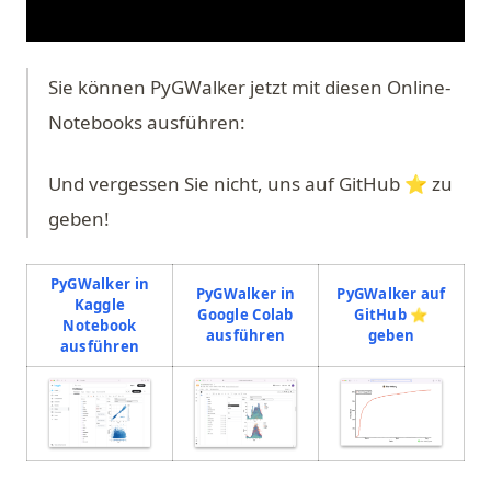
Sie können PyGWalker jetzt mit diesen Online-
Notebooks ausführen:
Und vergessen Sie nicht, uns auf GitHub ⭐️ zu
geben!
PyGWalker in
PyGWalker in
PyGWalker auf
Kaggle
Google Colab
GitHub ⭐️
Notebook
(opens in a new tab)
(opens in 
ausführen
geben
(opens in a new tab)
ausführen
(opens in a
(opens in a new tab)
(opens in a new tab)