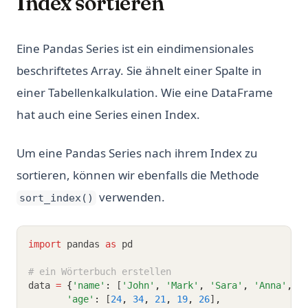
Index sortieren
Eine Pandas Series ist ein eindimensionales
beschriftetes Array. Sie ähnelt einer Spalte in
einer Tabellenkalkulation. Wie eine DataFrame
hat auch eine Series einen Index.
Um eine Pandas Series nach ihrem Index zu
sortieren, können wir ebenfalls die Methode
verwenden.
sort_index()
import
 pandas 
as
 pd 
# ein Wörterbuch erstellen 
data 
=
{
'name'
:
 [
'John'
,
'Mark'
,
'Sara'
,
'Anna'
,
'
'age'
:
 [
24
,
34
,
21
,
19
,
26
]
,