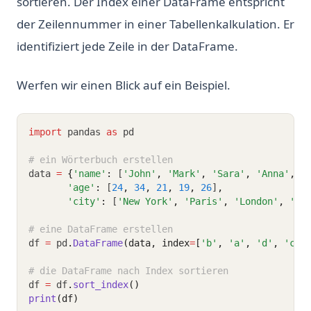
sortieren. Der Index einer DataFrame entspricht
der Zeilennummer in einer Tabellenkalkulation. Er
identifiziert jede Zeile in der DataFrame.
Werfen wir einen Blick auf ein Beispiel.
import
 pandas 
as
 pd 
# ein Wörterbuch erstellen 
data 
=
{
'name'
:
 [
'John'
,
'Mark'
,
'Sara'
,
'Anna'
,
'
'age'
:
 [
24
,
34
,
21
,
19
,
26
]
,
'city'
:
 [
'New York'
,
'Paris'
,
'London'
,
'Be
# eine DataFrame erstellen 
df 
=
 pd
.
DataFrame
(data, index
=
[
'b'
, 
'a'
, 
'd'
, 
'c'
,
# die DataFrame nach Index sortieren 
df 
=
 df
.
sort_index
()
print
(df)