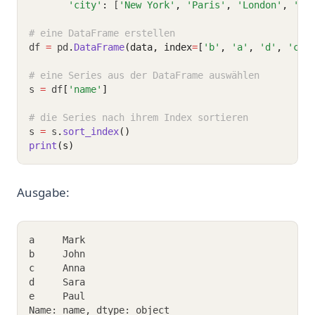
'city'
:
 [
'New York'
,
'Paris'
,
'London'
,
'Be
# eine DataFrame erstellen 
df 
=
 pd
.
DataFrame
(data, index
=
[
'b'
, 
'a'
, 
'd'
, 
'c'
,
# eine Series aus der DataFrame auswählen
s 
=
 df
[
'name'
]
# die Series nach ihrem Index sortieren 
s 
=
 s
.
sort_index
()
print
(s)
Ausgabe:
a     Mark
b     John
c     Anna
d     Sara
e     Paul
Name: name, dtype: object