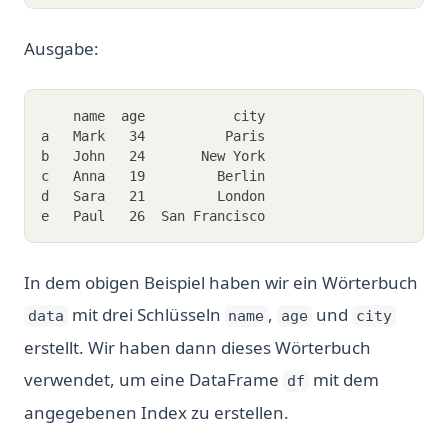
Ausgabe:
    name  age           city
a   Mark   34          Paris
b   John   24       New York
c   Anna   19         Berlin
d   Sara   21         London
e   Paul   26  San Francisco
In dem obigen Beispiel haben wir ein Wörterbuch
mit drei Schlüsseln
,
und
data
name
age
city
erstellt. Wir haben dann dieses Wörterbuch
verwendet, um eine DataFrame
mit dem
df
angegebenen Index zu erstellen.