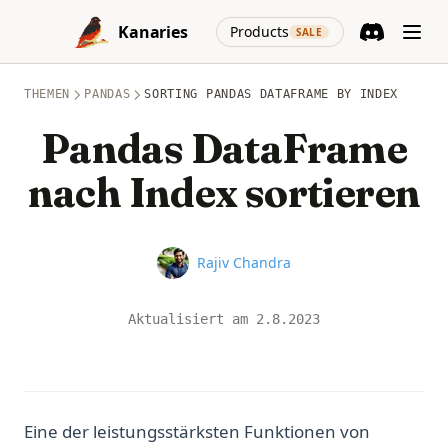
Skip to content
(opens in a new
Kanaries
Products
SALE
Discord
(opens in a n
THEMEN
PANDAS
SORTING PANDAS DATAFRAME BY INDEX
Pandas DataFrame
nach Index sortieren
Name
Rajiv Chandra
Aktualisiert am
2.8.2023
Eine der leistungsstärksten Funktionen von