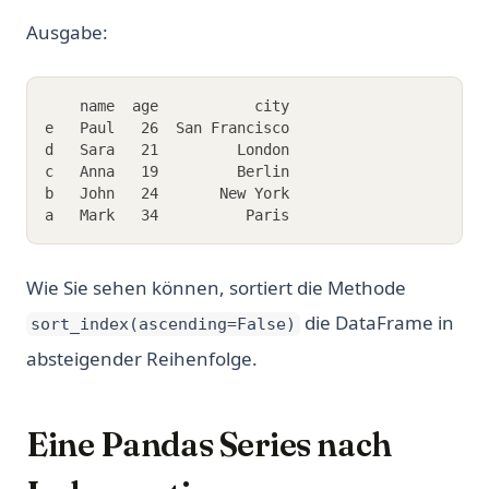
Ausgabe:
    name  age           city
e   Paul   26  San Francisco
d   Sara   21         London
c   Anna   19         Berlin
b   John   24       New York
a   Mark   34          Paris
Wie Sie sehen können, sortiert die Methode
die DataFrame in
sort_index(ascending=False)
absteigender Reihenfolge.
Eine Pandas Series nach