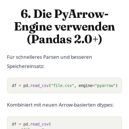
6. Die PyArrow-
Engine verwenden
(Pandas 2.0+)
Für schnelleres Parsen und besseren
Speichereinsatz:
df 
=
 pd
.
read_csv
(
"file.csv"
, engine
=
"pyarrow"
)
Kombiniert mit neuen Arrow-basierten dtypes:
df 
=
 pd
.
read_csv
(