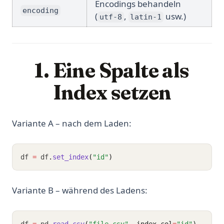
Encodings behandeln
encoding
(
,
usw.)
utf-8
latin-1
1. Eine Spalte als
Index setzen
Variante A – nach dem Laden:
df 
=
 df
.
set_index
(
"id"
)
Variante B – während des Ladens: