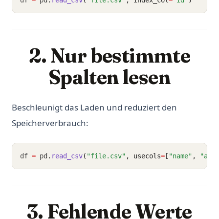
df 
=
 pd
.
read_csv
(
"file.csv"
, index_col
=
"id"
)
2. Nur bestimmte
Spalten lesen
Beschleunigt das Laden und reduziert den
Speicherverbrauch:
df 
=
 pd
.
read_csv
(
"file.csv"
, usecols
=
[
"name"
, 
"age
3. Fehlende Werte