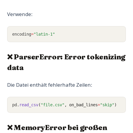
Verwende:
encoding
=
"latin-1"
❌ ParserError: Error tokenizing
data
Die Datei enthält fehlerhafte Zeilen:
pd
.
read_csv
(
"file.csv"
, on_bad_lines
=
"skip"
)
❌ MemoryError bei großen