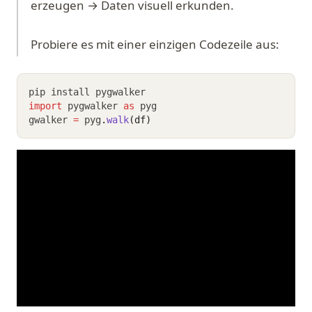
erzeugen → Daten visuell erkunden.
Probiere es mit einer einzigen Codezeile aus:
pip install pygwalker
import
 pygwalker 
as
 pyg
gwalker 
=
 pyg
.
walk
(df)