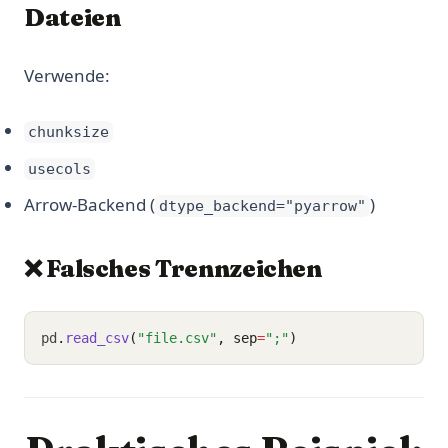
Dateien
Verwende:
chunksize
usecols
Arrow-Backend (
)
dtype_backend="pyarrow"
❌ Falsches Trennzeichen
pd
.
read_csv
(
"file.csv"
, sep
=
";"
)