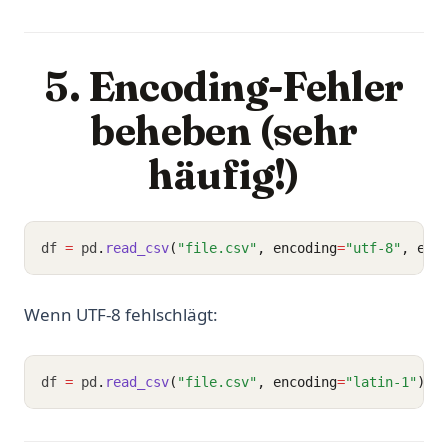
5. Encoding-Fehler
beheben (sehr
häufig!)
df 
=
 pd
.
read_csv
(
"file.csv"
, encoding
=
"utf-8"
, err
Wenn UTF-8 fehlschlägt:
df 
=
 pd
.
read_csv
(
"file.csv"
, encoding
=
"latin-1"
)