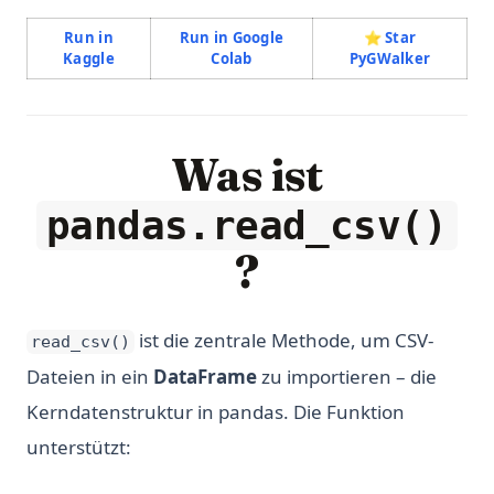
Run in
Run in Google
⭐️ Star
(opens in a new tab)
(opens in a new tab)
(opens i
Kaggle
Colab
PyGWalker
Was ist
pandas.read_csv()
?
ist die zentrale Methode, um CSV-
read_csv()
Dateien in ein
DataFrame
zu importieren – die
Kerndatenstruktur in pandas. Die Funktion
unterstützt: