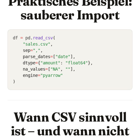
Praktisches Beispiel:
sauberer Import
df 
=
 pd
.
read_csv
(
"sales.csv"
,
    sep
=
","
,
    parse_dates
=
[
"date"
],
    dtype
=
{
"amount"
: 
"float64"
},
    na_values
=
[
"NA"
, 
""
],
    engine
=
"pyarrow"
)
Wann CSV sinnvoll
ist – und wann nicht