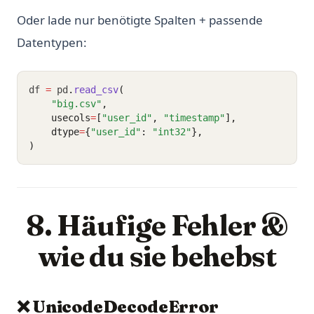
Oder lade nur benötigte Spalten + passende
Datentypen:
df 
=
 pd
.
read_csv
(
"big.csv"
,
    usecols
=
[
"user_id"
, 
"timestamp"
],
    dtype
=
{
"user_id"
: 
"int32"
},
)
8. Häufige Fehler &
wie du sie behebst
❌ UnicodeDecodeError