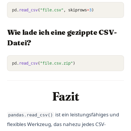
pd
.
read_csv
(
"file.csv"
, skiprows
=
3
)
Wie lade ich eine gezippte CSV-
Datei?
pd
.
read_csv
(
"file.csv.zip"
)
Fazit
ist ein leistungsfähiges und
pandas.read_csv()
flexibles Werkzeug, das nahezu jedes CSV-