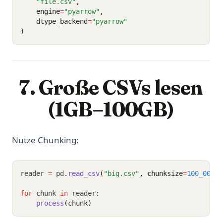
"file.csv"
,
    engine
=
"pyarrow"
,
    dtype_backend
=
"pyarrow"
)
7. Große CSVs lesen
(1GB–100GB)
Nutze Chunking:
reader 
=
 pd
.
read_csv
(
"big.csv"
, chunksize
=
100_000
)
for
 chunk 
in
 reader
:
process
(chunk)