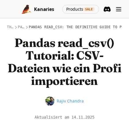
Skip to content
(opens in a new
Kanaries
Products
SALE
Discord
(opens in a n
THEMEN
PANDAS
PANDAS READ_CSV: THE DEFINITIVE GUIDE TO PD.R
Pandas read_csv()
Tutorial: CSV-
Dateien wie ein Profi
importieren
Name
Rajiv Chandra
Aktualisiert am
14.11.2025