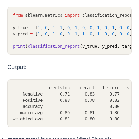
from
 sklearn
.
metrics 
import
 classification_report
y_true 
=
 [
1
,
0
,
1
,
1
,
0
,
1
,
0
,
0
,
1
,
0
,
1
,
0
,
0
,
1
y_pred 
=
 [
1
,
0
,
1
,
0
,
0
,
1
,
1
,
0
,
1
,
0
,
0
,
0
,
0
,
1
print
(
classification_report
(y_true, y_pred, target
Output:
              precision    recall  f1-score   supp
    Negative       0.71      0.83      0.77       
    Positive       0.88      0.78      0.82       
    accuracy                           0.80       
   macro avg       0.80      0.81      0.80       
weighted avg       0.81      0.80      0.80       