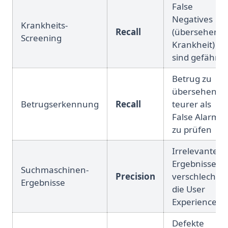
False
Negatives
Krankheits-
Recall
(übersehene
Screening
Krankheit)
sind gefährli
Betrug zu
übersehen ist
Betrugserkennung
Recall
teurer als
False Alarms
zu prüfen
Irrelevante
Ergebnisse
Suchmaschinen-
Precision
verschlechte
Ergebnisse
die User
Experience
Defekte