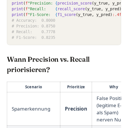
print
(
f
"Precision: 
{
precision_score
(y_true, y_pred
print
(
f
"Recall:    
{
recall_score
(y_true, y_pred)
:.
print
(
f
"F1-Score:  
{
f1_score
(y_true, y_pred)
:.4f
}
"
# Accuracy:  0.8000
# Precision: 0.8750
# Recall:    0.7778
# F1-Score:  0.8235
Wann Precision vs. Recall
priorisieren?
Scenario
Prioritize
Why
False Positive
(legitime E-Ma
Spamerkennung
Precision
als Spam)
nerven Nutze