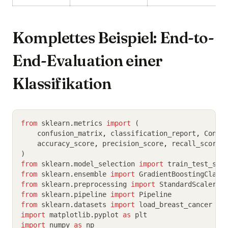
Komplettes Beispiel: End-to-
End-Evaluation einer
Klassifikation
from
 sklearn
.
metrics 
import
 (
    confusion_matrix
,
 classification_report
,
 Confu
    accuracy_score
,
 precision_score
,
 recall_score
,
)
from
 sklearn
.
model_selection 
import
 train_test_spl
from
 sklearn
.
ensemble 
import
 GradientBoostingClass
from
 sklearn
.
preprocessing 
import
 StandardScaler
from
 sklearn
.
pipeline 
import
 Pipeline
from
 sklearn
.
datasets 
import
 load_breast_cancer
import
 matplotlib
.
pyplot 
as
 plt
import
 numpy 
as
 np