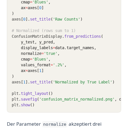
    cmap
=
'Blues'
,
    ax
=
axes[
0
]
)
axes
[
0
].
set_title
(
'Raw Counts'
)
# Normalized (rows sum to 1)
ConfusionMatrixDisplay
.
from_predictions
(
    y_test, y_pred,
    display_labels
=
data.target_names,
    normalize
=
'true'
,
    cmap
=
'Blues'
,
    values_format
=
'.2%'
,
    ax
=
axes[
1
]
)
axes
[
1
].
set_title
(
'Normalized by True Label'
)
plt
.
tight_layout
()
plt
.
savefig
(
'confusion_matrix_normalized.png'
, dpi
plt
.
show
()
Der Parameter
akzeptiert drei
normalize