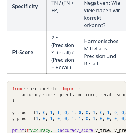
TN / (TN +
Negativen: Wie
Specificity
FP)
viele haben wir
korrekt
erkannt?
2 *
Harmonisches
(Precision
Mittel aus
F1-Score
* Recall) /
Precision und
(Precision
Recall
+ Recall)
from
 sklearn
.
metrics 
import
 (
    accuracy_score
,
 precision_score
,
 recall_score
,
)
y_true 
=
 [
1
,
0
,
1
,
1
,
0
,
1
,
0
,
0
,
1
,
0
,
1
,
0
,
0
,
1
y_pred 
=
 [
1
,
0
,
1
,
0
,
0
,
1
,
1
,
0
,
1
,
0
,
0
,
0
,
0
,
1
print
(
f
"Accuracy:  
{
accuracy_score
(y_true, y_pred)