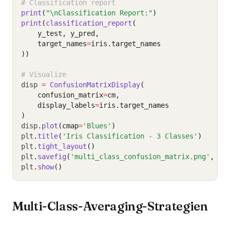
# Classification report
print
(
"\nClassification Report:"
)
print
(
classification_report
(
    y_test, y_pred,
    target_names
=
iris.target_names
))
# Visualize
disp 
=
ConfusionMatrixDisplay
(
    confusion_matrix
=
cm,
    display_labels
=
iris.target_names
)
disp
.
plot
(cmap
=
'Blues'
)
plt
.
title
(
'Iris Classification - 3 Classes'
)
plt
.
tight_layout
()
plt
.
savefig
(
'multi_class_confusion_matrix.png'
, dp
plt
.
show
()
Multi-Class-Averaging-Strategien