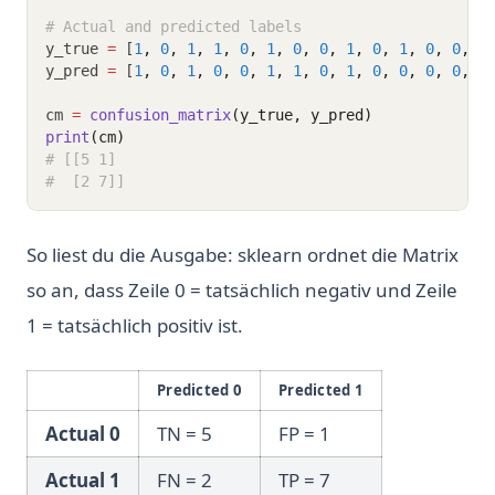
# Actual and predicted labels
y_true 
=
 [
1
,
0
,
1
,
1
,
0
,
1
,
0
,
0
,
1
,
0
,
1
,
0
,
0
,
1
y_pred 
=
 [
1
,
0
,
1
,
0
,
0
,
1
,
1
,
0
,
1
,
0
,
0
,
0
,
0
,
1
cm 
=
confusion_matrix
(y_true, y_pred)
print
(cm)
# [[5 1]
#  [2 7]]
So liest du die Ausgabe: sklearn ordnet die Matrix
so an, dass Zeile 0 = tatsächlich negativ und Zeile
1 = tatsächlich positiv ist.
Predicted 0
Predicted 1
Actual 0
TN = 5
FP = 1
Actual 1
FN = 2
TP = 7