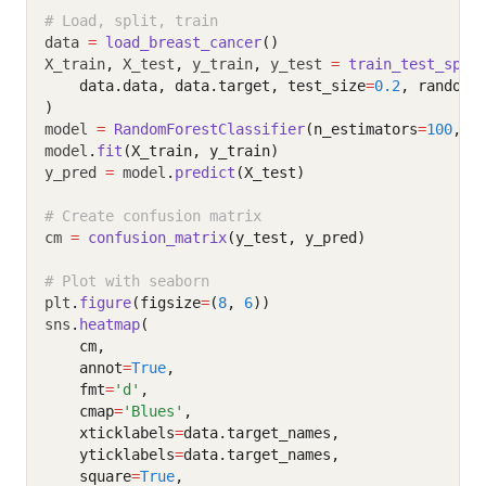
# Load, split, train
data 
=
load_breast_cancer
()
X_train
,
 X_test
,
 y_train
,
 y_test 
=
train_test_spli
    data.data, data.target, test_size
=
0.2
, random_
)
model 
=
RandomForestClassifier
(n_estimators
=
100
, r
model
.
fit
(X_train, y_train)
y_pred 
=
 model
.
predict
(X_test)
# Create confusion matrix
cm 
=
confusion_matrix
(y_test, y_pred)
# Plot with seaborn
plt
.
figure
(figsize
=
(
8
, 
6
))
sns
.
heatmap
(
    cm,
    annot
=
True
,
    fmt
=
'd'
,
    cmap
=
'Blues'
,
    xticklabels
=
data.target_names,
    yticklabels
=
data.target_names,
    square
=
True
,