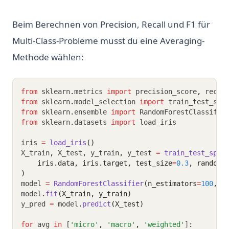
Beim Berechnen von Precision, Recall und F1 für
Multi-Class-Probleme musst du eine Averaging-
Methode wählen:
from
 sklearn
.
metrics 
import
 precision_score
,
 recal
from
 sklearn
.
model_selection 
import
 train_test_spl
from
 sklearn
.
ensemble 
import
 RandomForestClassifie
from
 sklearn
.
datasets 
import
 load_iris
iris 
=
load_iris
()
X_train
,
 X_test
,
 y_train
,
 y_test 
=
train_test_spli
    iris.data, iris.target, test_size
=
0.3
, random_
)
model 
=
RandomForestClassifier
(n_estimators
=
100
, r
model
.
fit
(X_train, y_train)
y_pred 
=
 model
.
predict
(X_test)
for
 avg 
in
 [
'micro'
,
'macro'
,
'weighted'
]
: