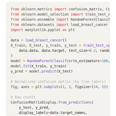
from
 sklearn
.
metrics 
import
 confusion_matrix
,
 Conf
from
 sklearn
.
model_selection 
import
 train_test_spl
from
 sklearn
.
ensemble 
import
 RandomForestClassifie
from
 sklearn
.
datasets 
import
 load_breast_cancer
import
 matplotlib
.
pyplot 
as
 plt
data 
=
load_breast_cancer
()
X_train
,
 X_test
,
 y_train
,
 y_test 
=
train_test_spli
    data.data, data.target, test_size
=
0.2
, random_
)
model 
=
RandomForestClassifier
(n_estimators
=
100
, r
model
.
fit
(X_train, y_train)
y_pred 
=
 model
.
predict
(X_test)
# Normalized confusion matrix (by true labels)
fig
,
 axes 
=
 plt
.
subplots
(
1
, 
2
, figsize
=
(
14
, 
5
))
# Raw counts
ConfusionMatrixDisplay
.
from_predictions
(
    y_test, y_pred,
    display_labels
=
data.target_names,