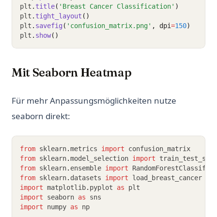
plt
.
title
(
'Breast Cancer Classification'
)
plt
.
tight_layout
()
plt
.
savefig
(
'confusion_matrix.png'
, dpi
=
150
)
plt
.
show
()
Mit Seaborn Heatmap
Für mehr Anpassungsmöglichkeiten nutze
seaborn direkt:
from
 sklearn
.
metrics 
import
 confusion_matrix
from
 sklearn
.
model_selection 
import
 train_test_spl
from
 sklearn
.
ensemble 
import
 RandomForestClassifie
from
 sklearn
.
datasets 
import
 load_breast_cancer
import
 matplotlib
.
pyplot 
as
 plt
import
 seaborn 
as
 sns
import
 numpy 
as
 np