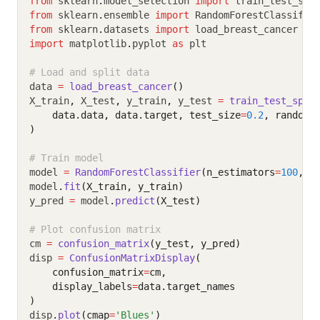
from
 sklearn
.
model_selection 
import
 train_test_spl
from
 sklearn
.
ensemble 
import
 RandomForestClassifie
from
 sklearn
.
datasets 
import
 load_breast_cancer
import
 matplotlib
.
pyplot 
as
 plt
# Load and split data
data 
=
load_breast_cancer
()
X_train
,
 X_test
,
 y_train
,
 y_test 
=
train_test_spli
    data.data, data.target, test_size
=
0.2
, random_
)
# Train model
model 
=
RandomForestClassifier
(n_estimators
=
100
, r
model
.
fit
(X_train, y_train)
y_pred 
=
 model
.
predict
(X_test)
# Plot confusion matrix
cm 
=
confusion_matrix
(y_test, y_pred)
disp 
=
ConfusionMatrixDisplay
(
    confusion_matrix
=
cm,
    display_labels
=
data.target_names
)
disp
.
plot
(cmap
=
'Blues'
)