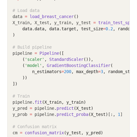
# Load data
data 
=
load_breast_cancer
()
X_train
,
 X_test
,
 y_train
,
 y_test 
=
train_test_spli
    data.data, data.target, test_size
=
0.2
, random_
)
# Build pipeline
pipeline 
=
Pipeline
([
    (
'scaler'
, 
StandardScaler
()),
    (
'model'
, 
GradientBoostingClassifier
(
        n_estimators
=
200
, max_depth
=
3
, random_stat
    ))
])
# Train
pipeline
.
fit
(X_train, y_train)
y_pred 
=
 pipeline
.
predict
(X_test)
y_prob 
=
 pipeline
.
predict_proba
(X_test)
[
:,
1
]
# Confusion matrix
cm 
=
confusion_matrix
(y_test, y_pred)