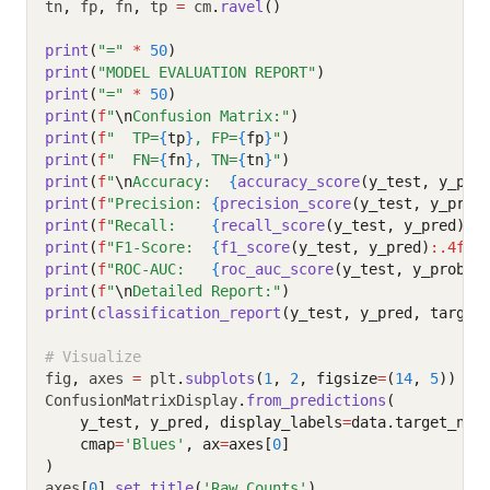
tn
,
 fp
,
 fn
,
 tp 
=
 cm
.
ravel
()
print
(
"="
*
50
)
print
(
"MODEL EVALUATION REPORT"
)
print
(
"="
*
50
)
print
(
f
"
\n
Confusion Matrix:"
)
print
(
f
"  TP=
{
tp
}
, FP=
{
fp
}
"
)
print
(
f
"  FN=
{
fn
}
, TN=
{
tn
}
"
)
print
(
f
"
\n
Accuracy:  
{
accuracy_score
(y_test, y_pre
print
(
f
"Precision: 
{
precision_score
(y_test, y_pred
print
(
f
"Recall:    
{
recall_score
(y_test, y_pred)
:.
print
(
f
"F1-Score:  
{
f1_score
(y_test, y_pred)
:.4f
}
"
print
(
f
"ROC-AUC:   
{
roc_auc_score
(y_test, y_prob)
:
print
(
f
"
\n
Detailed Report:"
)
print
(
classification_report
(y_test, y_pred, target
# Visualize
fig
,
 axes 
=
 plt
.
subplots
(
1
, 
2
, figsize
=
(
14
, 
5
))
ConfusionMatrixDisplay
.
from_predictions
(
    y_test, y_pred, display_labels
=
data.target_nam
    cmap
=
'Blues'
, ax
=
axes[
0
]
)
axes
[
0
].
set_title
(
'Raw Counts'
)