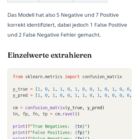
Das Modell hat also 5 Negative und 7 Positive
korrekt identifiziert, dabei jedoch 1 False Positive
und 2 False Negative Fehler gemacht.
Einzelwerte extrahieren
from
 sklearn
.
metrics 
import
 confusion_matrix
y_true 
=
 [
1
,
0
,
1
,
1
,
0
,
1
,
0
,
0
,
1
,
0
,
1
,
0
,
0
,
1
y_pred 
=
 [
1
,
0
,
1
,
0
,
0
,
1
,
1
,
0
,
1
,
0
,
0
,
0
,
0
,
1
cm 
=
confusion_matrix
(y_true, y_pred)
tn
,
 fp
,
 fn
,
 tp 
=
 cm
.
ravel
()
print
(
f
"True Negatives:  
{
tn
}
"
)
print
(
f
"False Positives: 
{
fp
}
"
)
print
(
f
"False Negatives: 
{
fn
}
"
)