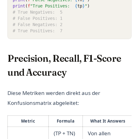
print
(
f
"True Positives:  
{
tp
}
"
)
# True Negatives:  5
# False Positives: 1
# False Negatives: 2
# True Positives:  7
Precision, Recall, F1-Score
und Accuracy
Diese Metriken werden direkt aus der
Konfusionsmatrix abgeleitet:
Metric
Formula
What It Answers
(TP + TN)
Von allen