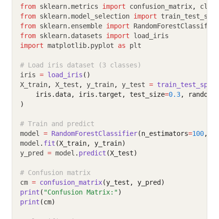
from
 sklearn
.
metrics 
import
 confusion_matrix
,
 clas
from
 sklearn
.
model_selection 
import
 train_test_spl
from
 sklearn
.
ensemble 
import
 RandomForestClassifie
from
 sklearn
.
datasets 
import
 load_iris
import
 matplotlib
.
pyplot 
as
 plt
# Load iris dataset (3 classes)
iris 
=
load_iris
()
X_train
,
 X_test
,
 y_train
,
 y_test 
=
train_test_spli
    iris.data, iris.target, test_size
=
0.3
, random_
)
# Train and predict
model 
=
RandomForestClassifier
(n_estimators
=
100
, r
model
.
fit
(X_train, y_train)
y_pred 
=
 model
.
predict
(X_test)
# Confusion matrix
cm 
=
confusion_matrix
(y_test, y_pred)
print
(
"Confusion Matrix:"
)
print
(cm)