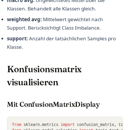
macro avg:
Ungewichtetes Mittel über die
Klassen. Behandelt alle Klassen gleich.
weighted avg:
Mittelwert gewichtet nach
Support. Berücksichtigt Class Imbalance.
support:
Anzahl der tatsächlichen Samples pro
Klasse.
Konfusionsmatrix
visualisieren
Mit ConfusionMatrixDisplay
from
 sklearn
.
metrics 
import
 confusion_matrix
,
 Conf