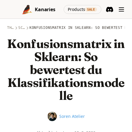
Skip to content
(opens in a new
Kanaries
Products
SALE
Discord
(opens in a n
THEMEN
SCIKIT-LEARN
KONFUSIONSMATRIX IN SKLEARN: SO BEWERTEST DU 
Konfusionsmatrix in
Sklearn: So
bewertest du
Klassifikationsmode
lle
Name
Soren Atelier