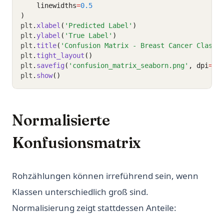
    linewidths
=
0.5
)
plt
.
xlabel
(
'Predicted Label'
)
plt
.
ylabel
(
'True Label'
)
plt
.
title
(
'Confusion Matrix - Breast Cancer Classi
plt
.
tight_layout
()
plt
.
savefig
(
'confusion_matrix_seaborn.png'
, dpi
=
15
plt
.
show
()
Normalisierte
Konfusionsmatrix
Rohzählungen können irreführend sein, wenn
Klassen unterschiedlich groß sind.
Normalisierung zeigt stattdessen Anteile: