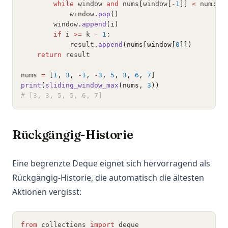
while
 window 
and
 nums
[
window
[
-
1
]]
<
 num
:
            window
.
pop
()
        window
.
append
(i)
if
 i 
>=
 k 
-
1
:
            result
.
append
(nums[window[
0
]])
return
 result
nums 
=
 [
1
,
3
,
-
1
,
-
3
,
5
,
3
,
6
,
7
]
print
(
sliding_window_max
(nums, 
3
))
# [3, 3, 5, 5, 6, 7]
Rückgängig-Historie
Eine begrenzte Deque eignet sich hervorragend als
Rückgängig-Historie, die automatisch die ältesten
Aktionen vergisst:
from
 collections 
import
 deque