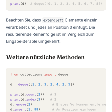
print
(d)
# deque([0, 1, 2, 3, 4, 5, 6, 7, 8])
Beachten Sie, dass
Elemente einzeln
extendleft
verarbeitet und jedes an Position 0 einfügt. Die
resultierende Reihenfolge ist im Vergleich zum
Eingabe-Iterable umgekehrt.
Weitere nützliche Methoden
from
 collections 
import
 deque
d 
=
deque
([
1
, 
2
, 
3
, 
2
, 
4
, 
2
, 
5
])
print
(d.
count
(
2
))
# 3
print
(d.
index
(
3
))
# 2
d
.
remove
(
2
)
# Erstes Vorkommen entfernen
d
.
insert
(
1
, 
99
)
# An Position einfügen