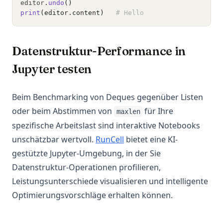
editor
.
undo
()
print
(editor.content)
# Hello
Datenstruktur-Performance in
Jupyter testen
Beim Benchmarking von Deques gegenüber Listen
oder beim Abstimmen von
für Ihre
maxlen
spezifische Arbeitslast sind interaktive Notebooks
(opens in a new tab)
unschätzbar wertvoll.
RunCell
bietet eine KI-
gestützte Jupyter-Umgebung, in der Sie
Datenstruktur-Operationen profilieren,
Leistungsunterschiede visualisieren und intelligente
Optimierungsvorschläge erhalten können.