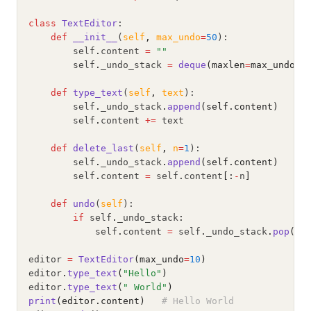
class
TextEditor
:
def
__init__
(
self
,
max_undo
=
50
):
        self
.
content 
=
""
        self
.
_undo_stack 
=
deque
(maxlen
=
max_undo)
def
type_text
(
self
,
text
):
        self
.
_undo_stack
.
append
(self.content)
        self
.
content 
+=
 text
def
delete_last
(
self
,
n
=
1
):
        self
.
_undo_stack
.
append
(self.content)
        self
.
content 
=
 self
.
content
[:
-
n
]
def
undo
(
self
):
if
 self
.
_undo_stack
:
            self
.
content 
=
 self
.
_undo_stack
.
pop
()
editor 
=
TextEditor
(max_undo
=
10
)
editor
.
type_text
(
"Hello"
)
editor
.
type_text
(
" World"
)
print
(editor.content)
# Hello World