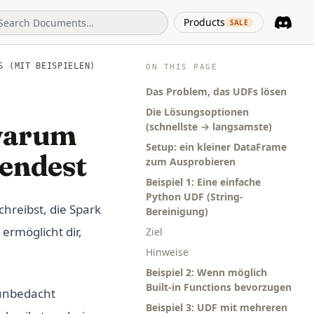
(opens in 
Products
SALE
Discord
(opens i
S (MIT BEISPIELEN)
ON THIS PAGE
Das Problem, das UDFs lösen
Die Lösungsoptionen
 warum
(schnellste → langsamste)
Setup: ein kleiner DataFrame
endest
zum Ausprobieren
Beispiel 1: Eine einfache
Python UDF (String-
chreibst, die Spark
Bereinigung)
e ermöglicht dir,
Ziel
Hinweise
Beispiel 2: Wenn möglich
Built-in Functions bevorzugen
unbedacht
Beispiel 3: UDF mit mehreren