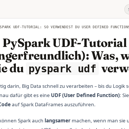
SPARK UDF-TUTORIAL: SO VERWENDEST DU USER DEFINED FUNCTION
PySpark UDF-Tutorial
ngerfreundlich): Was,
ie du
verw
pyspark udf
tig darin, Big Data schnell zu verarbeiten – bis du Logik s
enau dafür gibt es eine
UDF (User Defined Function)
: Si
Code
auf Spark DataFrames auszuführen.
 können Spark auch
langsamer
machen, wenn man sie 