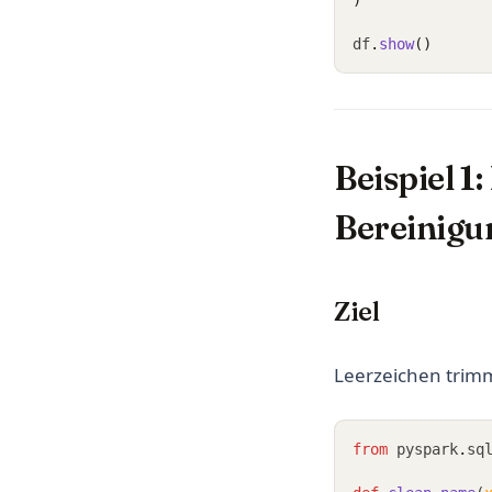
)
df
.
show
()
Beispiel 1
Bereinigu
Ziel
Leerzeichen trim
from
 pyspark
.
sq