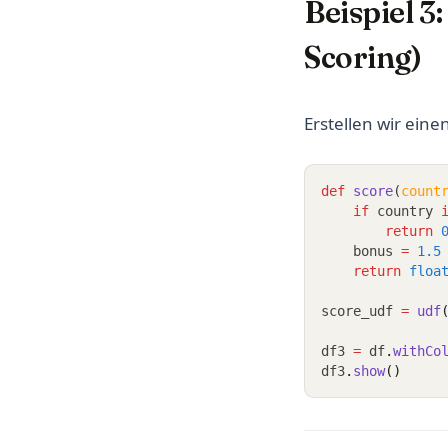
Beispiel 
Scoring)
Erstellen wir eine
def
score
(
count
if
 country 
return
    bonus 
=
1.5
return
floa
score_udf 
=
udf
df3 
=
 df
.
withCo
df3
.
show
()