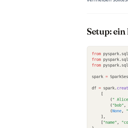
Setup: ei
from
 pyspark
.
sq
from
 pyspark
.
sq
from
 pyspark
.
sq
spark 
=
 SparkSe
df 
=
 spark
.
crea
    [
        (
" Alic
        (
"bob"
,
        (
None
, 
    ],
    [
"name"
, 
"c