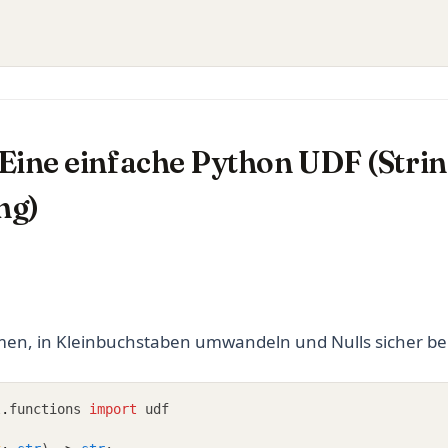
: Eine einfache Python UDF (Strin
ng)
men, in Kleinbuchstaben umwandeln und Nulls sicher b
l
.
functions 
import
 udf