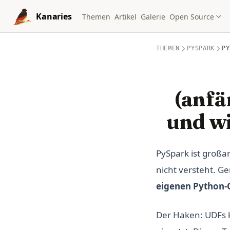
Skip to content
Kanaries
Themen
Artikel
Galerie
Open Source
THEMEN
PYSPARK
PY
(anfä
und w
PySpark ist großar
nicht versteht. G
eigenen Python-
Der Haken: UDFs