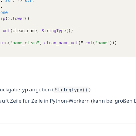
x
:
str
) 
->
str
:
e
:
None
rip
().
lower
()
=
udf
(clean_name, 
StringType
())
lumn
(
"name_clean"
, 
clean_name_udf
(F.
col
(
"name"
)))
ückgabetyp angeben (
).
StringType()
äuft Zeile für Zeile in Python-Workern (kann bei groß