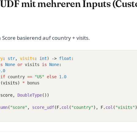
3: UDF mit mehreren Inputs (Cus
n Score basierend auf country + visits.
ry
:
str
,
visits
:
int
) 
->
float
:
is
None
or
 visits 
is
None
:
0.0
if
 country 
==
"US"
else
1.0
t
(visits)
*
 bonus
(score, 
DoubleType
())
lumn
(
"score"
, 
score_udf
(F.
col
(
"country"
), F.
col
(
"visits"