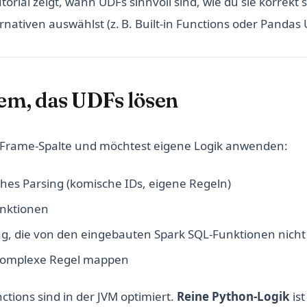
utorial zeigt, wann UDFs sinnvoll sind, wie du sie korrekt
rnativen auswählst (z. B. Built-in Functions oder Pandas 
em, das UDFs lösen
aFrame-Spalte und möchtest eigene Logik anwenden:
es Parsing (komische IDs, eigene Regeln)
unktionen
g, die von den eingebauten Spark SQL-Funktionen nicht 
komplexe Regel mappen
nctions sind in der JVM optimiert.
Reine Python-Logik
ist