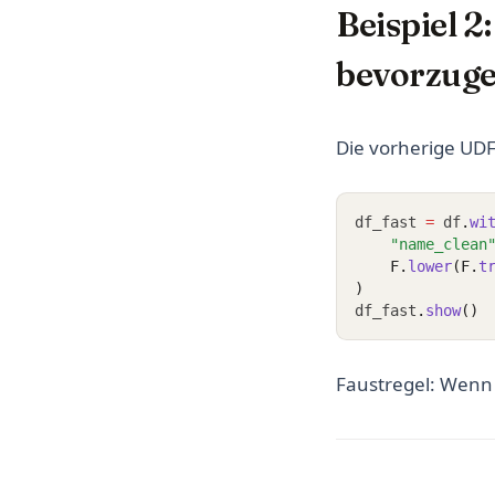
Beispiel 2
bevorzug
Die vorherige UDF 
df_fast 
=
 df
.
wi
"name_clean
    F.
lower
(F.
t
)
df_fast
.
show
()
Faustregel: Wenn