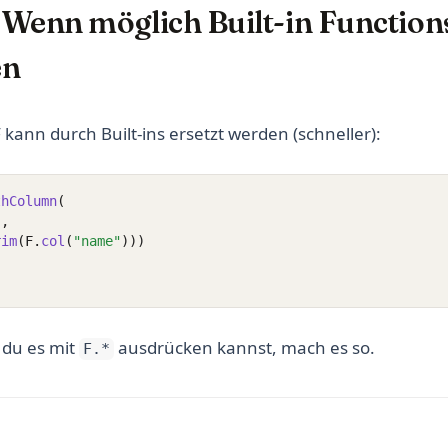
: Wenn möglich Built-in Function
en
kann durch Built-ins ersetzt werden (schneller):
thColumn
(
"
,
rim
(F.
col
(
"name"
)))
 du es mit
ausdrücken kannst, mach es so.
F.*