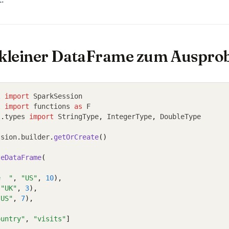
n kleiner DataFrame zum Auspro
l 
import
 SparkSession
l 
import
 functions 
as
 F
l
.
types 
import
 StringType
,
 IntegerType
,
 DoubleType
ssion
.
builder
.
getOrCreate
()
teDataFrame
(
e  "
, 
"US"
, 
10
),
 
"UK"
, 
3
),
"US"
, 
7
),
ountry"
, 
"visits"
]