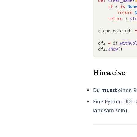
def
clean_name
(
if
 x 
is
Non
return
return
 x
.
st
clean_name_udf 
df2 
=
 df
.
withCo
df2
.
show
()
Hinweise
Du
musst
einen R
Eine Python UDF l
langsam sein).