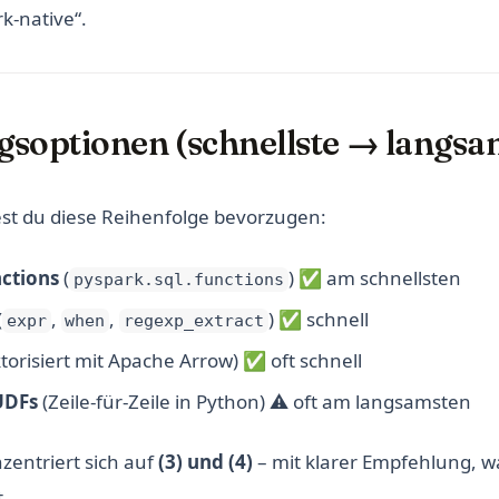
k-native“.
gsoptionen (schnellste → langsa
test du diese Reihenfolge bevorzugen:
nctions
(
) ✅ am schnellsten
pyspark.sql.functions
(
,
,
) ✅ schnell
expr
when
regexp_extract
torisiert mit Apache Arrow) ✅ oft schnell
UDFs
(Zeile-für-Zeile in Python) ⚠️ oft am langsamsten
zentriert sich auf
(3) und (4)
– mit klarer Empfehlung, w
.