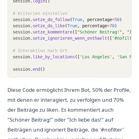
session
.
login
()
# Kriterien einstellen
session
.
setze_do_follow
(
True
, percentage
=
50
)
session
.
setze_do_like
(
True
, percentage
=
70
)
session
.
setze_kommentare
([
"Schöner Beitrag!"
, 
"Ich
session
.
setze_ignorieren_wenn_enthaelt
([
'#nofilter
# Interaktion nach Ort
session
.
like_by_locations
([
'Los Angeles'
, 
'San Fra
session
.
end
()
Diese Code ermöglicht Ihrem Bot, 50% der Profile,
mit denen er interagiert, zu verfolgen und 70%
der Beiträge zu liken. Es kommentiert auch
"Schöner Beitrag!" oder "Ich liebe das!" auf
Beiträgen und ignoriert Beiträge, die '#nofilter'