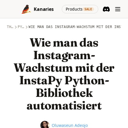
Skip to content
(opens in a new
Kanaries
Products
SALE
Discord
(opens in a n
THEMEN
PYTHON
WIE MAN DAS INSTAGRAM-WACHSTUM MIT DER INSTAP
Wie man das
Instagram-
Wachstum mit der
InstaPy Python-
Bibliothek
automatisiert
Name
Oluwaseun Adeojo