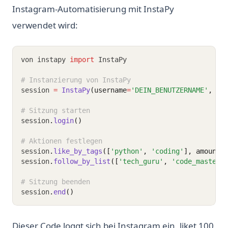
Instagram-Automatisierung mit InstaPy
verwendet wird:
von instapy 
import
 InstaPy
# Instanzierung von InstaPy
session 
=
InstaPy
(username
=
'DEIN_BENUTZERNAME'
, pa
# Sitzung starten
session
.
login
()
# Aktionen festlegen
session
.
like_by_tags
([
'python'
, 
'coding'
], amount
=
session
.
follow_by_list
([
'tech_guru'
, 
'code_master'
# Sitzung beenden
session
.
end
()
Dieser Code loggt sich bei Instagram ein, liket 100