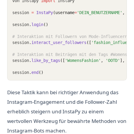
von instapy 
import
 InstaPy
session 
=
InstaPy
(username
=
'DEIN_BENUTZERNAME'
, pa
session
.
login
()
# Interaktion mit Followern von Mode-Influencern
session
.
interact_user_followers
([
'fashion_influenc
# Interaktion mit Beiträgen mit den Tags #WomensFa
session
.
like_by_tags
([
'WomensFashion'
, 
'OOTD'
], am
session
.
end
()
Diese Taktik kann bei richtiger Anwendung das
Instagram-Engagement und die Follower-Zahl
erheblich steigern und InstaPy zu einem
wertvollen Werkzeug für bewährte Methoden von
Instagram-Bots machen.