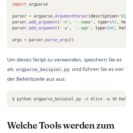
import
 argparse
parser 
=
 argparse
.
ArgumentParser
(description
=
'Ein 
parser
.
add_argument
(
'-n'
, 
'--name'
, type
=
str
, help
parser
.
add_argument
(
'-a'
, 
'--age'
, type
=
int
, help
=
args 
=
 parser
.
parse_args
()
Um dieses Skript zu verwenden, speichern Sie es
als
und führen Sie es von
argparse_beispiel.py
der Befehlszeile aus aus:
$ python argparse_beispiel.py -n Alice -a 30 Hallo
Welche Tools werden zum