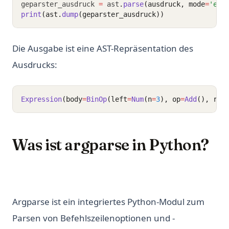
geparster_ausdruck 
=
 ast
.
parse
(ausdruck, mode
=
'eva
print
(ast.
dump
(geparster_ausdruck))
Die Ausgabe ist eine AST-Repräsentation des
Ausdrucks:
Expression
(body
=
BinOp
(left
=
Num
(n
=
3
), op
=
Add
(), rig
Was ist argparse in Python?
Argparse ist ein integriertes Python-Modul zum
Parsen von Befehlszeilenoptionen und -