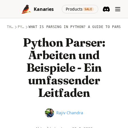
Skip to content
(opens in a new
Kanaries
Products
SALE
Discord
(opens in a n
THEMEN
PYTHON
WHAT IS PARSING IN PYTHON? A GUIDE TO PARSERS
Python Parser:
Arbeiten und
Beispiele - Ein
umfassender
Leitfaden
Name
Rajiv Chandra