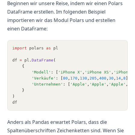
Beginnen wir unsere Reise, indem wir einen Polars
DataFrame erstellen. Im folgenden Beispiel
importieren wir das Modul Polars und erstellen
einen DataFrame:
import
 polars 
as
 pl
df 
=
 pl
.
DataFrame
(
    {
'Modell'
: [
'iPhone X'
,
'iPhone XS'
,
'iPhone 
'Verkäufe'
: [
80
,
170
,
130
,
205
,
400
,
30
,
14
,
8
], 
'Unternehmen'
: [
'Apple'
,
'Apple'
,
'Apple'
,
'A
    }
)
df
Anders als Pandas erwartet Polars, dass die
Spaltenüberschriften Zeichenketten sind. Wenn Sie