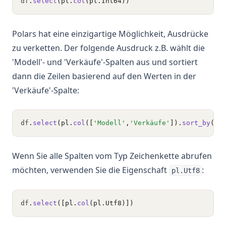
df
.
select
(pl.
col
(pl.Int64))
Polars hat eine einzigartige Möglichkeit, Ausdrücke
zu verketten. Der folgende Ausdruck z.B. wählt die
'Modell'- und 'Verkäufe'-Spalten aus und sortiert
dann die Zeilen basierend auf den Werten in der
'Verkäufe'-Spalte:
df
.
select
(pl.
col
([
'Modell'
,
'Verkäufe'
]).
sort_by
(
'V
Wenn Sie alle Spalten vom Typ Zeichenkette abrufen
möchten, verwenden Sie die Eigenschaft
:
pl.Utf8
df
.
select
([pl.
col
(pl.Utf8)])