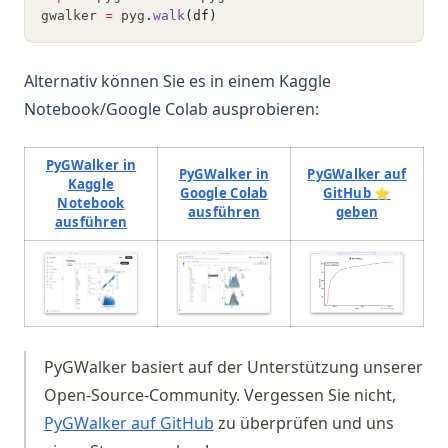
gwalker 
=
 pyg
.
walk
(df)
Alternativ können Sie es in einem Kaggle
Notebook/Google Colab ausprobieren:
PyGWalker in
PyGWalker in
PyGWalker auf
Kaggle
Google Colab
GitHub ⭐️
Notebook
(opens in a new tab)
(opens in 
ausführen
geben
(opens in a new tab)
ausführen
(opens in a 
(opens in a new tab)
(opens in a new tab)
PyGWalker basiert auf der Unterstützung unserer
Open-Source-Community. Vergessen Sie nicht,
(opens in a new tab)
PyGWalker auf GitHub
zu überprüfen und uns