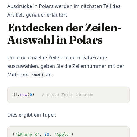
Ausdrücke in Polars werden im nächsten Teil des
Artikels genauer erläutert.
Entdecken der Zeilen-
Auswahl in Polars
Um eine einzelne Zeile in einem DataFrame
auszuwählen, geben Sie die Zeilennummer mit der
Methode
an:
row()
df
.
row
(
0
)
# erste Zeile abrufen
Dies ergibt ein Tupel:
(
'iPhone X'
,
80
,
'Apple'
)