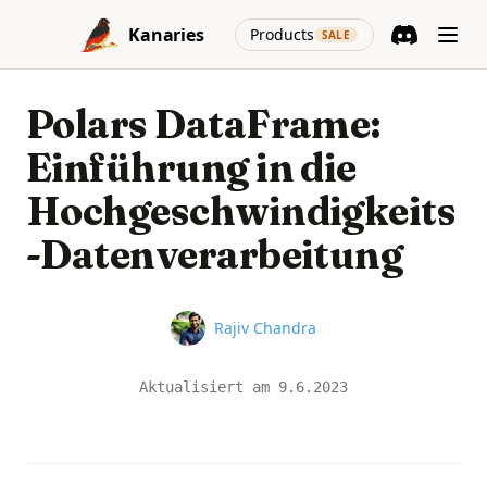
Skip to content
(opens in a new
Kanaries
Products
SALE
Discord
(opens in a n
Polars DataFrame:
Einführung in die
Hochgeschwindigkeits
-Datenverarbeitung
Name
Rajiv Chandra
Aktualisiert am
9.6.2023