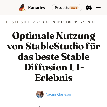
Skip to content
(opens in a new
Kanaries
Products
SALE
Discord
(opens in a n
THEMEN
AIGC
UTILIZING STABLESTUDIO FOR OPTIMAL STABLE DIF
Optimale Nutzung
von StableStudio für
das beste Stable
Diffusion UI-
Erlebnis
Name
Naomi Clarkson