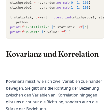
stichprobe1 
=
 np
.
random
.
normal
(
0
, 
1
, 
100
)
stichprobe2 
=
 np
.
random
.
normal
(
1
, 
1
, 
100
)
t_statistik
,
 p
-
wert 
=
ttest_ind
(stichprobe1, stich
```python
print
(
f
'T-Statistik: 
{
t_statistic
:.2f
}
'
)
print
(
f
'P-Wert: 
{
p_value
:.2f
}
'
)
Kovarianz und Korrelation
Kovarianz misst, wie sich zwei Variablen zueinander
bewegen. Sie gibt uns die Richtung der Beziehung
zwischen den Variablen an. Korrelation hingegen
gibt uns nicht nur die Richtung, sondern auch die
Stärke der Beziehung.