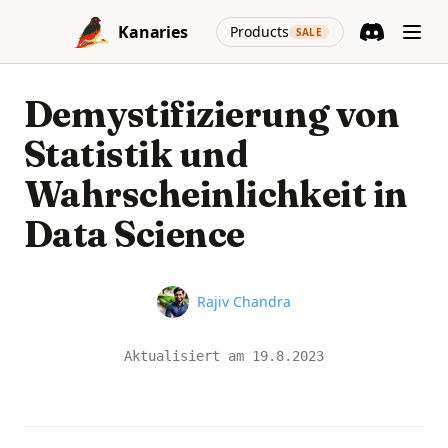
Skip to content
(opens in a new
Kanaries
Products
SALE
Discord
(opens in a n
Demystifizierung von
Statistik und
Wahrscheinlichkeit in
Data Science
Name
Rajiv Chandra
Aktualisiert am
19.8.2023