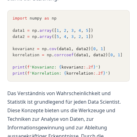
import
 numpy 
as
 np
data1 
=
 np
.
array
([
1
, 
2
, 
3
, 
4
, 
5
])
data2 
=
 np
.
array
([
5
, 
4
, 
3
, 
2
, 
1
])
kovarianz 
=
 np
.
cov
(data1, data2)
[
0
,
1
]
korrelation 
=
 np
.
corrcoef
(data1, data2)
[
0
,
1
]
print
(
f
'Kovarianz: 
{
kovarianz
:.2f
}
'
)
print
(
f
'Korrelation: 
{
korrelation
:.2f
}
'
)
Das Verständnis von Wahrscheinlichkeit und
Statistik ist grundlegend für jeden Data Scientist.
Diese Konzepte bieten uns die Werkzeuge und
Techniken zur Analyse von Daten, zur
Informationsgewinnung und zur Ableitung
aussagekräftiger Erkenntnisse. Durch die