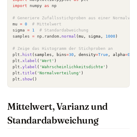
import
 numpy 
as
 np
# Generiere Zufallsstichproben aus einer Normalver
mu 
=
0
# Mittelwert
sigma 
=
1
# Standardabweichung
samples 
=
 np
.
random
.
normal
(mu, sigma, 
1000
)
# Zeige das Histogramm der Stichproben an
plt
.
hist
(samples, bins
=
30
, density
=
True
, alpha
=
0.7
plt
.
xlabel
(
'Wert'
)
plt
.
ylabel
(
'Wahrscheinlichkeitsdichte'
)
plt
.
title
(
'Normalverteilung'
)
plt
.
show
()
Mittelwert, Varianz und
Standardabweichung