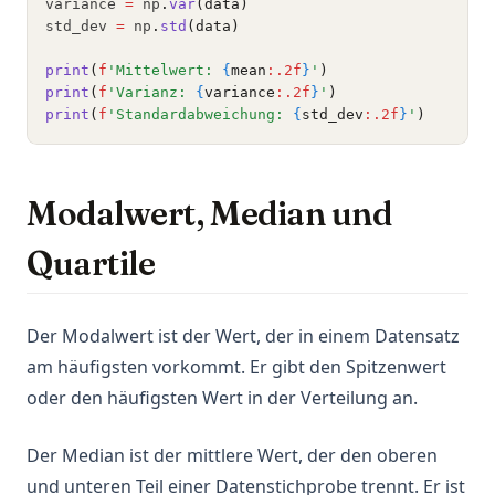
variance 
=
 np
.
var
(data)
std_dev 
=
 np
.
std
(data)
print
(
f
'Mittelwert: 
{
mean
:.2f
}
'
)
print
(
f
'Varianz: 
{
variance
:.2f
}
'
)
print
(
f
'Standardabweichung: 
{
std_dev
:.2f
}
'
)
Modalwert, Median und
Quartile
Der Modalwert ist der Wert, der in einem Datensatz
am häufigsten vorkommt. Er gibt den Spitzenwert
oder den häufigsten Wert in der Verteilung an.
Der Median ist der mittlere Wert, der den oberen
und unteren Teil einer Datenstichprobe trennt. Er ist