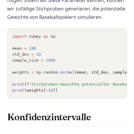
folgen. Indem wir diese Parameter kennen, können
wir zufällige Stichproben generieren, die potenzielle
Gewichte von Baseballspielern simulieren.
import
 numpy 
as
 np
mean 
=
180
std_dev 
=
10
sample_size 
=
1000
weights 
=
 np
.
random
.
normal
(mean, std_dev, sample_s
print
(
f
'Stichproben-Gewichte potenzieller Baseball
print
(weights[:
10
])
Konfidenzintervalle