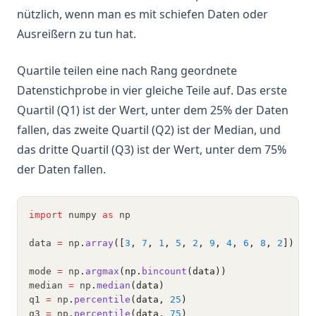
nützlich, wenn man es mit schiefen Daten oder
Ausreißern zu tun hat.
Quartile teilen eine nach Rang geordnete
Datenstichprobe in vier gleiche Teile auf. Das erste
Quartil (Q1) ist der Wert, unter dem 25% der Daten
fallen, das zweite Quartil (Q2) ist der Median, und
das dritte Quartil (Q3) ist der Wert, unter dem 75%
der Daten fallen.
import
 numpy 
as
 np
data 
=
 np
.
array
([
3
, 
7
, 
1
, 
5
, 
2
, 
9
, 
4
, 
6
, 
8
, 
2
])
mode 
=
 np
.
argmax
(np.
bincount
(data))
median 
=
 np
.
median
(data)
q1 
=
 np
.
percentile
(data, 
25
)
q3 
=
 np
.
percentile
(data, 
75
)