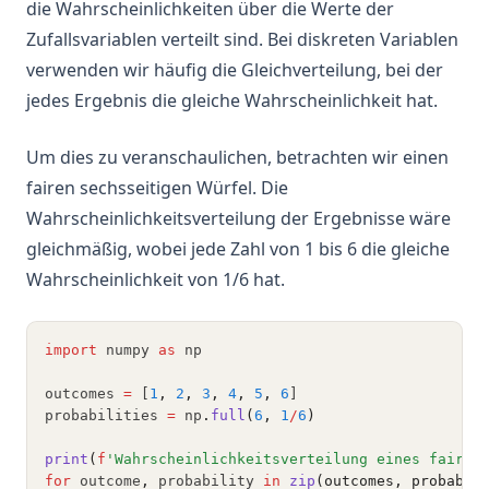
die Wahrscheinlichkeiten über die Werte der
Zufallsvariablen verteilt sind. Bei diskreten Variablen
verwenden wir häufig die Gleichverteilung, bei der
jedes Ergebnis die gleiche Wahrscheinlichkeit hat.
Um dies zu veranschaulichen, betrachten wir einen
fairen sechsseitigen Würfel. Die
Wahrscheinlichkeitsverteilung der Ergebnisse wäre
gleichmäßig, wobei jede Zahl von 1 bis 6 die gleiche
Wahrscheinlichkeit von 1/6 hat.
import
 numpy 
as
 np
outcomes 
=
 [
1
,
2
,
3
,
4
,
5
,
6
]
probabilities 
=
 np
.
full
(
6
, 
1
/
6
)
print
(
f
'Wahrscheinlichkeitsverteilung eines fairen
for
 outcome
,
 probability 
in
zip
(outcomes, probabil