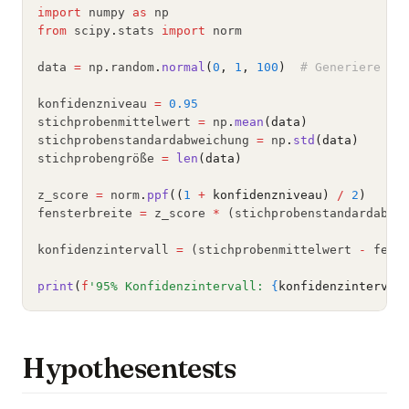
import
 numpy 
as
 np
from
 scipy
.
stats 
import
 norm
data 
=
 np
.
random
.
normal
(
0
, 
1
, 
100
)
# Generiere ei
konfidenzniveau 
=
0.95
stichprobenmittelwert 
=
 np
.
mean
(data)
stichprobenstandardabweichung 
=
 np
.
std
(data)
stichprobengröße 
=
len
(data)
z_score 
=
 norm
.
ppf
((
1
+
 konfidenzniveau) 
/
2
)
fensterbreite 
=
 z_score 
*
 (stichprobenstandardabwe
konfidenzintervall 
=
 (stichprobenmittelwert 
-
 fens
print
(
f
'95% Konfidenzintervall: 
{
konfidenzinterval
Hypothesentests