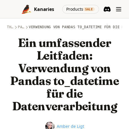
Skip to content
(opens in a new
Kanaries
Products
SALE
Discord
(opens in a n
THEMEN
PANDAS
VERWENDUNG VON PANDAS TO_DATETIME FÜR DIE DAT
Ein umfassender
Leitfaden:
Verwendung von
Pandas to_datetime
für die
Datenverarbeitung
Name
Amber de Ligt