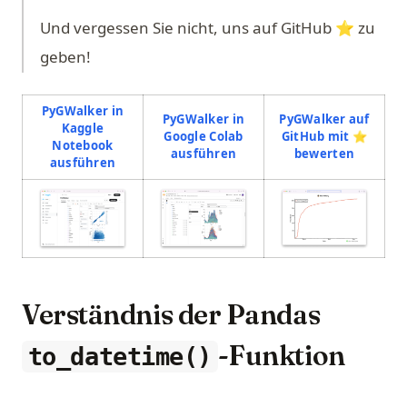
Und vergessen Sie nicht, uns auf GitHub ⭐️ zu
geben!
PyGWalker in
PyGWalker in
PyGWalker auf
Kaggle
Google Colab
GitHub mit ⭐️
Notebook
(opens in a new tab)
(opens i
ausführen
bewerten
(opens in a new tab)
ausführen
(opens in a
(opens in a new tab)
(opens in a new tab)
Verständnis der Pandas
-Funktion
to_datetime()