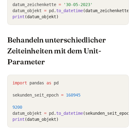
datum_zeichenkette 
=
'30-05-2023'
datum_objekt 
=
 pd
.
to_datetime
(datum_zeichenkette, 
print
(datum_objekt)
Behandeln unterschiedlicher
Zeiteinheiten mit dem Unit-
Parameter
import
 pandas 
as
 pd
sekunden_seit_epoch 
=
160945
9200
datum_objekt 
=
 pd
.
to_datetime
(sekunden_seit_epoch,
print
(datum_objekt)