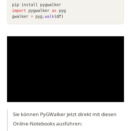
pip install pygwalker
import
 pygwalker 
as
 pyg
gwalker 
=
 pyg
.
walk
(df)
Sie können PyGWalker jetzt direkt mit diesen
Online-Notebooks ausführen: