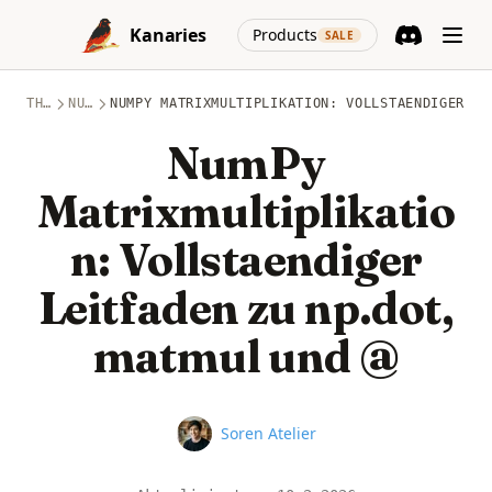
Skip to content
(opens in a new
Kanaries
Products
SALE
Discord
(opens in a n
THEMEN
NUMPY
NUMPY MATRIXMULTIPLIKATION: VOLLSTAENDIGER LE
NumPy
Matrixmultiplikatio
n: Vollstaendiger
Leitfaden zu np.dot,
matmul und @
Name
Soren Atelier