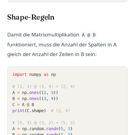
Shape-Regeln
Damit die Matrixmultiplikation
A @ B
funktioniert, muss die Anzahl der Spalten in A
gleich der Anzahl der Zeilen in B sein:
import
 numpy 
as
 np
# (2, 3) @ (3, 4) = (2, 4)
A 
=
 np
.
ones
((
2
, 
3
))
B 
=
 np
.
ones
((
3
, 
4
))
C 
=
 A 
@
 B
print
(C.shape)
# (2, 4)
# (5, 3) @ (3, 2) = (5, 2)
A 
=
 np
.
random
.
randn
(
5
, 
3
)
B 
=
 np
.
random
.
randn
(
3
, 
2
)