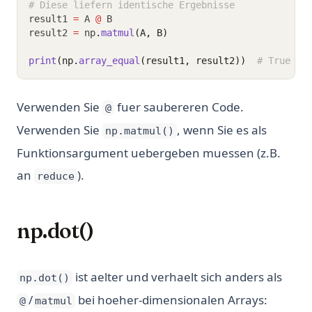
# Diese liefern identische Ergebnisse
result1 
=
 A 
@
 B
result2 
=
 np
.
matmul
(A, B)
print
(np.
array_equal
(result1, result2))
# True
Verwenden Sie
fuer saubereren Code.
@
Verwenden Sie
, wenn Sie es als
np.matmul()
Funktionsargument uebergeben muessen (z.B.
an
).
reduce
np.dot()
ist aelter und verhaelt sich anders als
np.dot()
/
bei hoeher-dimensionalen Arrays:
@
matmul