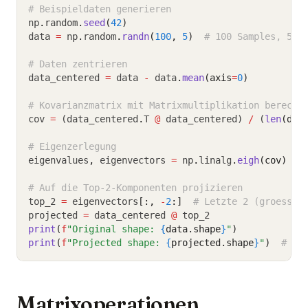
# Beispieldaten generieren
np
.
random
.
seed
(
42
)
data 
=
 np
.
random
.
randn
(
100
, 
5
)
# 100 Samples, 5 F
# Daten zentrieren
data_centered 
=
 data 
-
 data
.
mean
(axis
=
0
)
# Kovarianzmatrix mit Matrixmultiplikation berechn
cov 
=
 (data_centered
.
T 
@
 data_centered) 
/
 (
len
(dat
# Eigenzerlegung
eigenvalues
,
 eigenvectors 
=
 np
.
linalg
.
eigh
(cov)
# Auf die Top-2-Komponenten projizieren
top_2 
=
 eigenvectors
[:,
-
2
:]
# Letzte 2 (groesste
projected 
=
 data_centered 
@
 top_2
print
(
f
"Original shape: 
{
data.shape
}
"
)
print
(
f
"Projected shape: 
{
projected.shape
}
"
)
# (1
Matrixoperationen