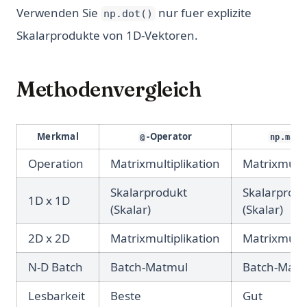
Verwenden Sie
nur fuer explizite
np.dot()
Skalarprodukte von 1D-Vektoren.
Methodenvergleich
Merkmal
-Operator
@
np.matm
Operation
Matrixmultiplikation
Matrixmulti
Skalarprodukt
Skalarprod
1D x 1D
(Skalar)
(Skalar)
2D x 2D
Matrixmultiplikation
Matrixmulti
N-D Batch
Batch-Matmul
Batch-Mat
Lesbarkeit
Beste
Gut