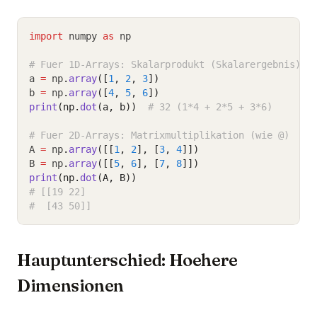
import
 numpy 
as
 np
# Fuer 1D-Arrays: Skalarprodukt (Skalarergebnis)
a 
=
 np
.
array
([
1
, 
2
, 
3
])
b 
=
 np
.
array
([
4
, 
5
, 
6
])
print
(np.
dot
(a, b))
# 32 (1*4 + 2*5 + 3*6)
# Fuer 2D-Arrays: Matrixmultiplikation (wie @)
A 
=
 np
.
array
([[
1
, 
2
], [
3
, 
4
]])
B 
=
 np
.
array
([[
5
, 
6
], [
7
, 
8
]])
print
(np.
dot
(A, B))
# [[19 22]
#  [43 50]]
Hauptunterschied: Hoehere
Dimensionen