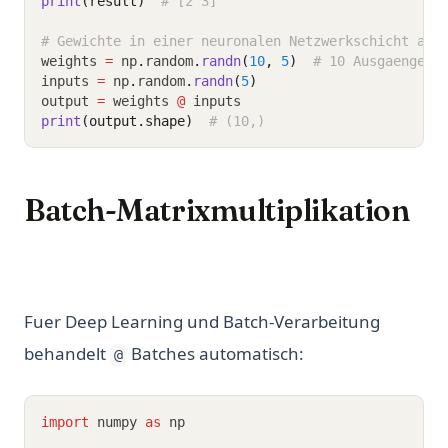
print
(result)
# [2 3]
# Gewichte in einer neuronalen Netzwerkschicht anw
weights 
=
 np
.
random
.
randn
(
10
, 
5
)
# 10 Ausgaenge, 
inputs 
=
 np
.
random
.
randn
(
5
)
output 
=
 weights 
@
 inputs
print
(output.shape)
# (10,)
Batch-Matrixmultiplikation
Fuer Deep Learning und Batch-Verarbeitung
behandelt
Batches automatisch:
@
import
 numpy 
as
 np