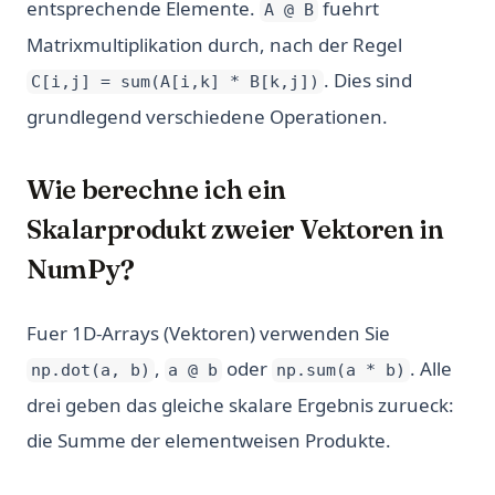
entsprechende Elemente.
fuehrt
A @ B
Matrixmultiplikation durch, nach der Regel
. Dies sind
C[i,j] = sum(A[i,k] * B[k,j])
grundlegend verschiedene Operationen.
Wie berechne ich ein
Skalarprodukt zweier Vektoren in
NumPy?
Fuer 1D-Arrays (Vektoren) verwenden Sie
,
oder
. Alle
np.dot(a, b)
a @ b
np.sum(a * b)
drei geben das gleiche skalare Ergebnis zurueck:
die Summe der elementweisen Produkte.