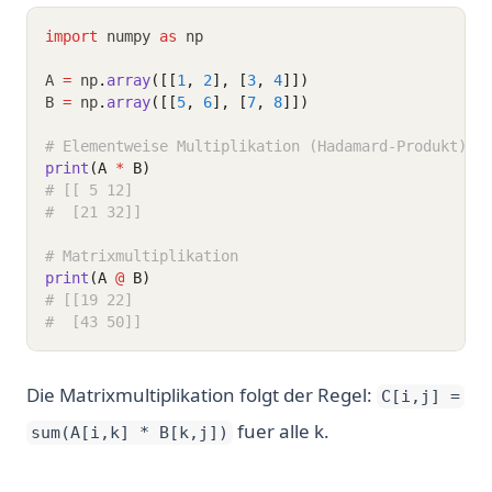
import
 numpy 
as
 np
A 
=
 np
.
array
([[
1
, 
2
], [
3
, 
4
]])
B 
=
 np
.
array
([[
5
, 
6
], [
7
, 
8
]])
# Elementweise Multiplikation (Hadamard-Produkt)
print
(A 
*
 B)
# [[ 5 12]
#  [21 32]]
# Matrixmultiplikation
print
(A 
@
 B)
# [[19 22]
#  [43 50]]
Die Matrixmultiplikation folgt der Regel:
C[i,j] =
fuer alle k.
sum(A[i,k] * B[k,j])