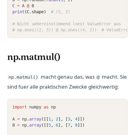
C 
=
 A 
@
 B
print
(C.shape)
# (5, 2)
# Nicht uebereinstimmend loest ValueError aus
# np.ones((2, 3)) @ np.ones((4, 2))  # ValueError
np.matmul()
macht genau das, was
macht. Sie
np.matmul()
@
sind fuer alle praktischen Zwecke gleichwertig:
import
 numpy 
as
 np
A 
=
 np
.
array
([[
1
, 
2
], [
3
, 
4
]])
B 
=
 np
.
array
([[
5
, 
6
], [
7
, 
8
]])