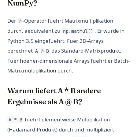
NumPy?
Der
-Operator fuehrt Matrixmultiplikation
@
durch, aequivalent zu
. Er wurde in
np.matmul()
Python 3.5 eingefuehrt. Fuer 2D-Arrays
berechnet
das Standard-Matrixprodukt.
A @ B
Fuer hoeher-dimensionale Arrays fuehrt er Batch-
Matrixmultiplikation durch.
Warum liefert A * B andere
Ergebnisse als A @ B?
fuehrt elementweise Multiplikation
A * B
(Hadamard-Produkt) durch und multipliziert