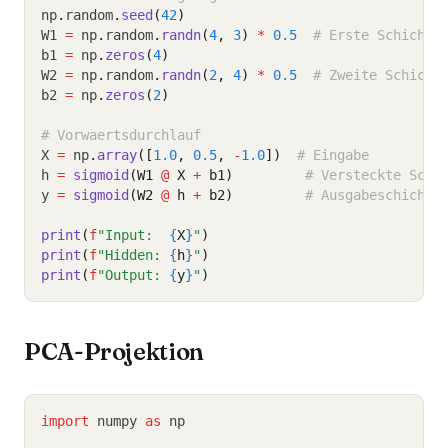
np
.
random
.
seed
(
42
)
W1 
=
 np
.
random
.
randn
(
4
, 
3
)
*
0.5
# Erste Schicht 
b1 
=
 np
.
zeros
(
4
)
W2 
=
 np
.
random
.
randn
(
2
, 
4
)
*
0.5
# Zweite Schicht
b2 
=
 np
.
zeros
(
2
)
# Vorwaertsdurchlauf
X 
=
 np
.
array
([
1.0
, 
0.5
, 
-
1.0
])
# Eingabe
h 
=
sigmoid
(W1 
@
 X 
+
 b1)
# Versteckte Schi
y 
=
sigmoid
(W2 
@
 h 
+
 b2)
# Ausgabeschicht
print
(
f
"Input:  
{
X
}
"
)
print
(
f
"Hidden: 
{
h
}
"
)
print
(
f
"Output: 
{
y
}
"
)
PCA-Projektion
import
 numpy 
as
 np