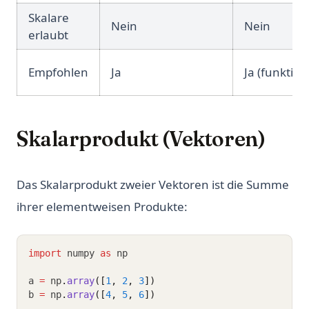
Skalare
Nein
Nein
erlaubt
Empfohlen
Ja
Ja (funktion
Skalarprodukt (Vektoren)
Das Skalarprodukt zweier Vektoren ist die Summe
ihrer elementweisen Produkte:
import
 numpy 
as
 np
a 
=
 np
.
array
([
1
, 
2
, 
3
])
b 
=
 np
.
array
([
4
, 
5
, 
6
])