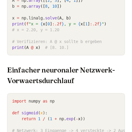
A 
=
 np
.
array
([[
2
, 
3
], [
4
, 
1
]])
b 
=
 np
.
array
([
8
, 
10
])
x 
=
 np
.
linalg
.
solve
(A, b)
print
(
f
"x = 
{
x[
0
]
:.2f
}
, y = 
{
x[
1
]
:.2f
}
"
)
# x = 2.20, y = 1.20
# Verifizieren: A @ x sollte b ergeben
print
(A 
@
 x)
# [8. 10.]
Einfacher neuronaler Netzwerk-
Vorwaertsdurchlauf
import
 numpy 
as
 np
def
sigmoid
(
x
):
return
1
/
 (
1
+
 np
.
exp
(
-
x)
)
# Netzwerk: 3 Eingaenge -> 4 versteckte -> 2 Ausga