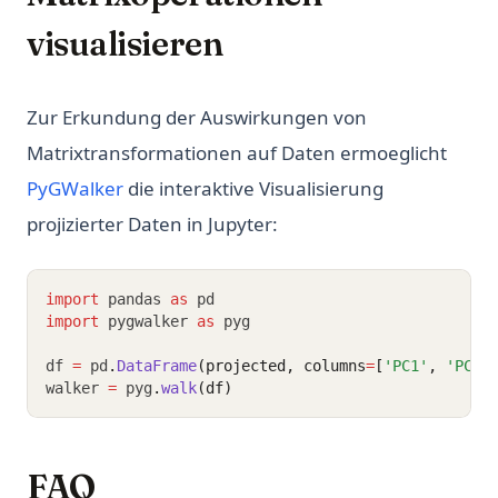
visualisieren
Zur Erkundung der Auswirkungen von
Matrixtransformationen auf Daten ermoeglicht
(opens in a new tab)
PyGWalker
die interaktive Visualisierung
projizierter Daten in Jupyter:
import
 pandas 
as
 pd
import
 pygwalker 
as
 pyg
df 
=
 pd
.
DataFrame
(projected, columns
=
[
'PC1'
, 
'PC2'
walker 
=
 pyg
.
walk
(df)
FAQ