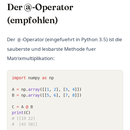
Der @-Operator
(empfohlen)
Der
-Operator (eingefuehrt in Python 3.5) ist die
@
sauberste und lesbarste Methode fuer
Matrixmultiplikation:
import
 numpy 
as
 np
A 
=
 np
.
array
([[
1
, 
2
], [
3
, 
4
]])
B 
=
 np
.
array
([[
5
, 
6
], [
7
, 
8
]])
C 
=
 A 
@
 B
print
(C)
# [[19 22]
#  [43 50]]