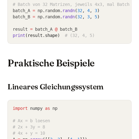
# Batch von 32 Matrizen, jeweils 4x3, mal Batch vo
batch_A 
=
 np
.
random
.
randn
(
32
, 
4
, 
3
)
batch_B 
=
 np
.
random
.
randn
(
32
, 
3
, 
5
)
result 
=
 batch_A 
@
 batch_B
print
(result.shape)
# (32, 4, 5)
Praktische Beispiele
Lineares Gleichungssystem
import
 numpy 
as
 np
# Ax = b loesen
# 2x + 3y = 8
# 4x + y = 10