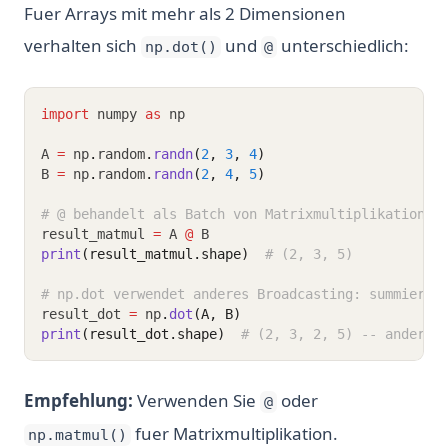
Fuer Arrays mit mehr als 2 Dimensionen
verhalten sich
und
unterschiedlich:
np.dot()
@
import
 numpy 
as
 np
A 
=
 np
.
random
.
randn
(
2
, 
3
, 
4
)
B 
=
 np
.
random
.
randn
(
2
, 
4
, 
5
)
# @ behandelt als Batch von Matrixmultiplikationen
result_matmul 
=
 A 
@
 B
print
(result_matmul.shape)
# (2, 3, 5)
# np.dot verwendet anderes Broadcasting: summiert 
result_dot 
=
 np
.
dot
(A, B)
print
(result_dot.shape)
# (2, 3, 2, 5) -- andere 
Empfehlung:
Verwenden Sie
oder
@
fuer Matrixmultiplikation.
np.matmul()