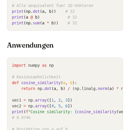
# Alle aequivalent fuer 1D-Vektoren
print
(np.
dot
(a, b))
# 32
print
(a 
@
 b)
# 32
print
(np.
sum
(a 
*
 b))
# 32
Anwendungen
import
 numpy 
as
 np
# Kosinusaehnlichkeit
def
cosine_similarity
(
a
,
b
):
return
 np
.
dot
(a, b)
/
 (np
.
linalg
.
norm
(a)
*
 np
.
vec1 
=
 np
.
array
([
1
, 
2
, 
3
])
vec2 
=
 np
.
array
([
4
, 
5
, 
6
])
print
(
f
"Cosine similarity: 
{
cosine_similarity
(vec1
# 0.9746
# Projektion von a auf b