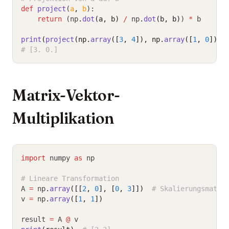
def
project
(
a
,
b
):
return
 (np
.
dot
(a, b)
/
 np
.
dot
(b, b)
) 
*
 b
print
(
project
(np.
array
([
3
, 
4
]), np.
array
([
1
, 
0
])))
# [3. 0.]
Matrix-Vektor-
Multiplikation
import
 numpy 
as
 np
# Lineare Transformation
A 
=
 np
.
array
([[
2
, 
0
], [
0
, 
3
]])
# Skalierungsmatri
v 
=
 np
.
array
([
1
, 
1
])
result 
=
 A 
@
 v