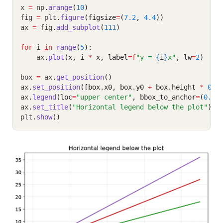
x 
=
 np
.
arange
(
10
)
fig 
=
 plt
.
figure
(figsize
=
(
7.2
, 
4.4
))
ax 
=
 fig
.
add_subplot
(
111
)
for
 i 
in
range
(
5
):
    ax
.
plot
(x, i 
*
 x, label
=
f
"y = 
{
i
}
x"
, lw
=
2
)
box 
=
 ax
.
get_position
()
ax
.
set_position
([box.x0, box.y0 
+
 box.height 
*
0.1
ax
.
legend
(loc
=
"upper center"
, bbox_to_anchor
=
(
0.5
,
ax
.
set_title
(
"Horizontal legend below the plot"
)
plt
.
show
()