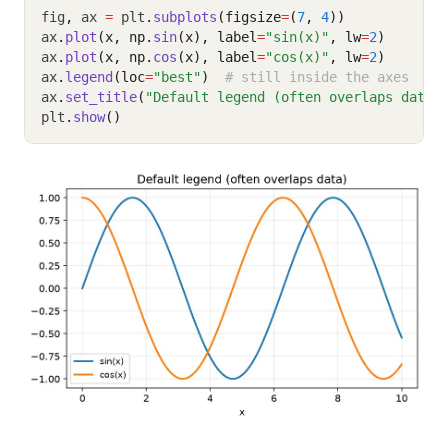
fig
,
 ax 
=
 plt
.
subplots
(figsize
=
(
7
, 
4
))
ax
.
plot
(x, np.
sin
(x), label
=
"sin(x)"
, lw
=
2
)
ax
.
plot
(x, np.
cos
(x), label
=
"cos(x)"
, lw
=
2
)
ax
.
legend
(loc
=
"best"
)
# still inside the axes
ax
.
set_title
(
"Default legend (often overlaps data)
plt
.
show
()