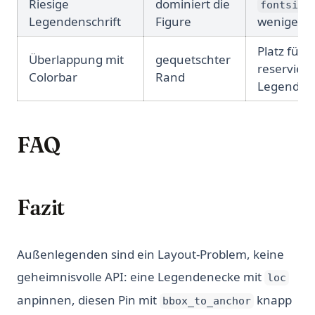
Riesige
dominiert die
fontsize
Legendenschrift
Figure
weniger S
Platz für 
Überlappung mit
gequetschter
reservier
Colorbar
Rand
Legende 
FAQ
Fazit
Außenlegenden sind ein Layout-Problem, keine
geheimnisvolle API: eine Legendenecke mit
loc
anpinnen, diesen Pin mit
knapp
bbox_to_anchor