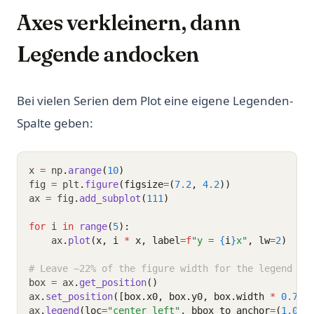
Axes verkleinern, dann
Legende andocken
Bei vielen Serien dem Plot eine eigene Legenden-
Spalte geben:
x 
=
 np
.
arange
(
10
)
fig 
=
 plt
.
figure
(figsize
=
(
7.2
, 
4.2
))
ax 
=
 fig
.
add_subplot
(
111
)
for
 i 
in
range
(
5
):
    ax
.
plot
(x, i 
*
 x, label
=
f
"y = 
{
i
}
x"
, lw
=
2
)
# Leave ~22% of the figure width for the legend
box 
=
 ax
.
get_position
()
ax
.
set_position
([box.x0, box.y0, box.width 
*
0.78
,
ax
.
legend
(loc
=
"center left"
, bbox_to_anchor
=
(
1.02
,