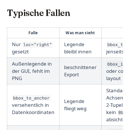
Typische Fallen
Falle
Was man sieht
Nur
Legende
loc="right"
bbox_to_
gesetzt
bleibt innen
jenseits 
Außenlegende in
bbox_inc
beschnittener
der GUI, fehlt im
oder cons
Export
PNG
layout
Standard 
Achsenkoo
bbox_to_anchor
Legende
versehentlich in
2-Tupel ü
fliegt weg
Datenkoordinaten
kein
Bbox
absichtlic