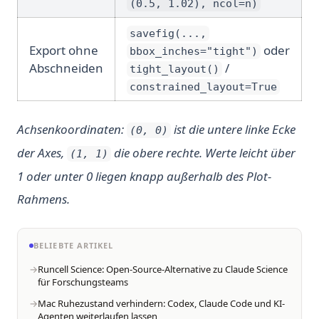
(0.5, 1.02), ncol=n)
savefig(...,
Export ohne
oder
bbox_inches="tight")
Abschneiden
/
tight_layout()
constrained_layout=True
Achsenkoordinaten:
ist die untere linke Ecke
(0, 0)
der Axes,
die obere rechte. Werte leicht über
(1, 1)
1 oder unter 0 liegen knapp außerhalb des Plot-
Rahmens.
BELIEBTE ARTIKEL
Runcell Science: Open-Source-Alternative zu Claude Science
für Forschungsteams
Mac Ruhezustand verhindern: Codex, Claude Code und KI-
Agenten weiterlaufen lassen