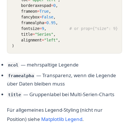
    borderaxespad
=
0
,
    frameon
=
True
,
    fancybox
=
False
,
    framealpha
=
0.95
,
    fontsize
=
9
,          
# or prop={"size": 9}
    title
=
"Series"
,
    alignment
=
"left"
,
)
— mehrspaltige Legende
ncol
— Transparenz, wenn die Legende
framealpha
über Daten bleiben muss
— Gruppenlabel bei Multi-Serien-Charts
title
Für allgemeines Legend-Styling (nicht nur
Position) siehe
Matplotlib Legend
.