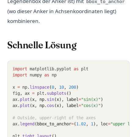
Legendenbox der Anker ist) mit
bbox_to_anchor
(wo dieser Anker in Achsenkoordinaten liegt)
kombinieren.
Schnelle Lösung
import
 matplotlib
.
pyplot 
as
 plt
import
 numpy 
as
 np
x 
=
 np
.
linspace
(
0
, 
10
, 
200
)
fig
,
 ax 
=
 plt
.
subplots
()
ax
.
plot
(x, np.
sin
(x), label
=
"sin(x)"
)
ax
.
plot
(x, np.
cos
(x), label
=
"cos(x)"
)
# Outside, upper-right of the axes
ax
.
legend
(bbox_to_anchor
=
(
1.02
, 
1
), loc
=
"upper lef
plt
.
tight_layout
()