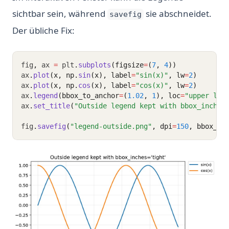
sichtbar sein, während
sie abschneidet.
savefig
Der übliche Fix:
fig
,
 ax 
=
 plt
.
subplots
(figsize
=
(
7
, 
4
))
ax
.
plot
(x, np.
sin
(x), label
=
"sin(x)"
, lw
=
2
)
ax
.
plot
(x, np.
cos
(x), label
=
"cos(x)"
, lw
=
2
)
ax
.
legend
(bbox_to_anchor
=
(
1.02
, 
1
), loc
=
"upper lef
ax
.
set_title
(
"Outside legend kept with bbox_inches
fig
.
savefig
(
"legend-outside.png"
, dpi
=
150
, bbox_in