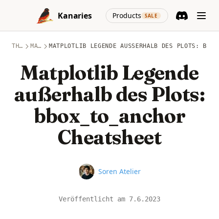
Skip to content
(opens in a new
Kanaries
Products
SALE
Discord
(opens in a n
THEMEN
MATPLOTLIB
MATPLOTLIB LEGENDE AUSSERHALB DES PLOTS: BBOX
Matplotlib Legende
außerhalb des Plots:
bbox_to_anchor
Cheatsheet
Name
Soren Atelier
Veröffentlicht am
7.6.2023