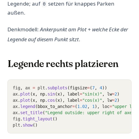
Legende; auf
setzen für knappes Parken
0
außen.
Denkmodell:
Ankerpunkt am Plot
+
welche Ecke der
Legende auf diesem Punkt sitzt
.
Legende rechts platzieren
fig
,
 ax 
=
 plt
.
subplots
(figsize
=
(
7
, 
4
))
ax
.
plot
(x, np.
sin
(x), label
=
"sin(x)"
, lw
=
2
)
ax
.
plot
(x, np.
cos
(x), label
=
"cos(x)"
, lw
=
2
)
ax
.
legend
(bbox_to_anchor
=
(
1.02
, 
1
), loc
=
"upper lef
ax
.
set_title
(
"Legend outside: upper right of axes"
fig
.
tight_layout
()
plt
.
show
()