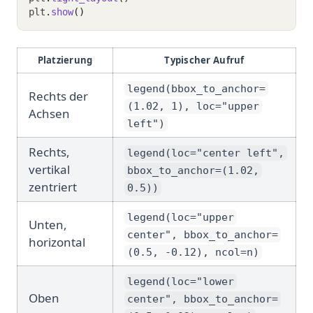
plt
.
show
()
Platzierung
Typischer Aufruf
legend(bbox_to_anchor=
Rechts der
(1.02, 1), loc="upper
Achsen
left")
Rechts,
legend(loc="center left",
vertikal
bbox_to_anchor=(1.02,
zentriert
0.5))
legend(loc="upper
Unten,
center", bbox_to_anchor=
horizontal
(0.5, -0.12), ncol=n)
legend(loc="lower
Oben
center", bbox_to_anchor=