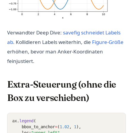
Verwandter Deep Dive:
savefig schneidet Labels
ab
. Kollidieren Labels weiterhin, die
Figure-Größe
erhöhen, bevor man Anker-Koordinaten
feinjustiert.
Extra-Steuerung (ohne die
Box zu verschieben)
ax
.
legend
(
    bbox_to_anchor
=
(
1.02
, 
1
),
    loc
=
"upper left"
,