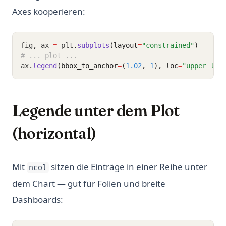
Axes kooperieren:
fig
,
 ax 
=
 plt
.
subplots
(layout
=
"constrained"
)
# ... plot ...
ax
.
legend
(bbox_to_anchor
=
(
1.02
, 
1
), loc
=
"upper lef
Legende unter dem Plot
(horizontal)
Mit
sitzen die Einträge in einer Reihe unter
ncol
dem Chart — gut für Folien und breite
Dashboards: